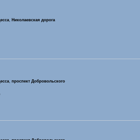
есса
,
Николаевская дорога
есса
,
проспект Добровольского
е