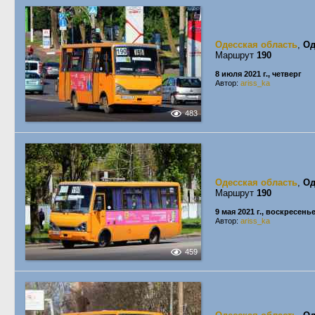
Одесская область
,
Од
Маршрут
190
8 июля 2021 г., четверг
Автор:
ariss_ka
483
Одесская область
,
Од
Маршрут
190
9 мая 2021 г., воскресень
Автор:
ariss_ka
459