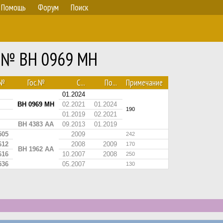
Помощь
Форум
Поиск
2 № BH 0969 MH
№
Гос.№
С...
По...
Примечание
01.2024
BH 0969 MH
02.2021
01.2024
190
01.2019
02.2021
BH 4383 AA
09.2013
01.2019
505
2009
242
612
2008
2009
170
BH 1962 AA
616
10.2007
2008
250
536
05.2007
130