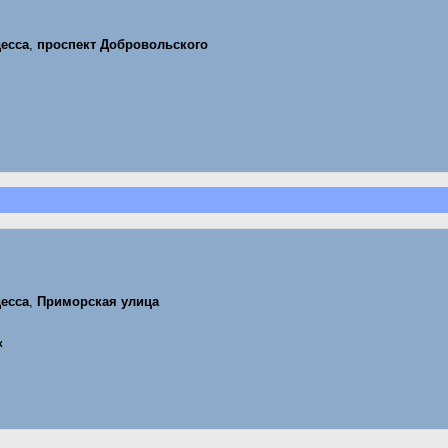
есса
,
проспект Добровольского
есса
,
Приморская улица
к