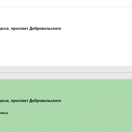
есса
,
проспект Добровольского
есса
,
проспект Добровольского
сенье