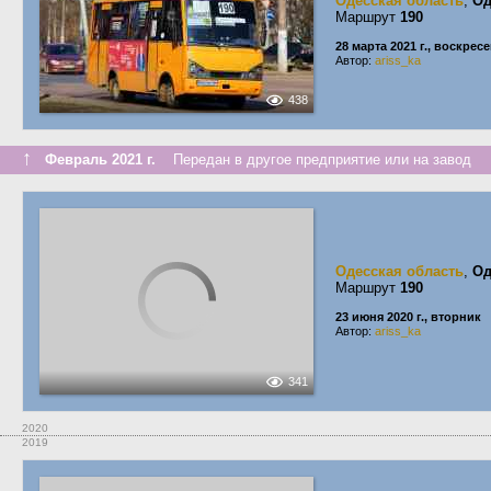
Одесская область
,
Од
Маршрут
190
28 марта 2021 г., воскрес
Автор:
ariss_ka
438
↑
Февраль 2021 г.
Передан в другое предприятие или на завод
Одесская область
,
Од
Маршрут
190
23 июня 2020 г., вторник
Автор:
ariss_ka
341
2020
2019