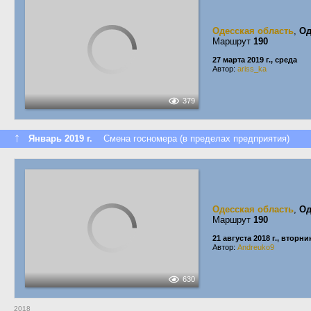
Одесская область
,
Од
Маршрут
190
27 марта 2019 г., среда
Автор:
ariss_ka
379
↑
Январь 2019 г.
Смена госномера (в пределах предприятия)
Одесская область
,
Од
Маршрут
190
21 августа 2018 г., вторни
Автор:
Andreuko9
630
2018