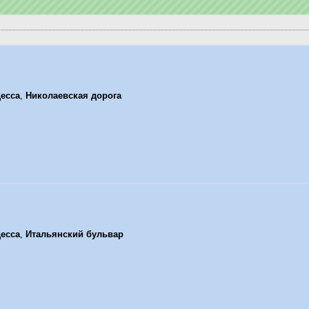
есса
,
Николаевская дорога
есса
,
Итальянский бульвар