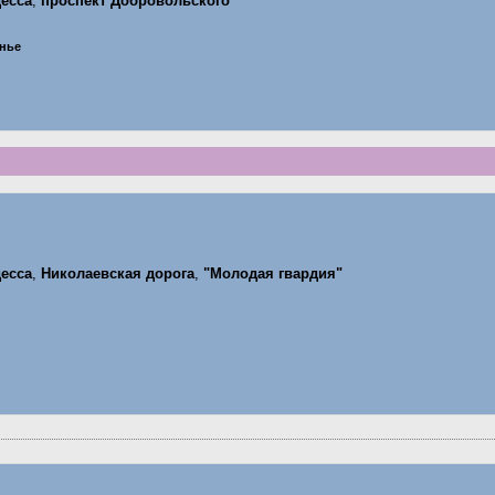
есса
,
проспект Добровольского
енье
есса
,
Николаевская дорога
,
"Молодая гвардия"