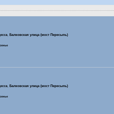
есса
,
Балковская улица (мост Пересыпь)
есенье
есса
,
Балковская улица (мост Пересыпь)
есенье