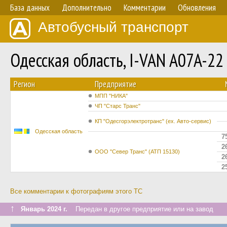
База данных
Дополнительно
Комментарии
Обновления
Автобусный транспорт
Одесская область, I-VAN A07A-2
Регион
Предприятие
МПП "НИКА"
ЧП "Старс Транс"
КП "Одесгорэлектротранс" (ех. Авто-сервис)
Одесская область
7
2
ООО "Север Транс" (АТП 15130)
2
2
Все комментарии к фотографиям этого ТС
↑
Январь 2024 г.
Передан в другое предприятие или на завод