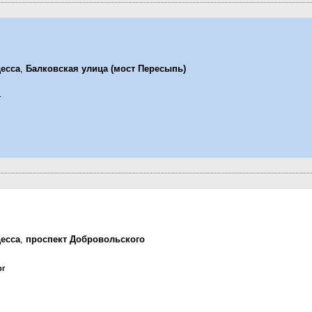
есса
,
Балковская улица (мост Пересыпь)
г
есса
,
проспект Добровольского
рг