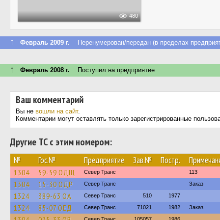
480
↑
Февраль 2009 г.
Перенумерован/передан (в пределах предприят
↑
Февраль 2008 г.
Поступил на предприятие
Ваш комментарий
Вы не
вошли на сайт
.
Комментарии могут оставлять только зарегистрированные пользов
Другие ТС с этим номером:
№
Гос.№
Предприятие
Зав.№
Постр.
Примечан
1304
59-59 ОДЩ
Север Транс
113
1304
15-30 ОДР
Север Транс
Заказ
1324
389-63 ОА
Север Транс
510
1977
1324
85-07 ОЕД
Север Транс
71021
1982
Заказ
1304
075-33 ОВ
Север Транс
105057
1986