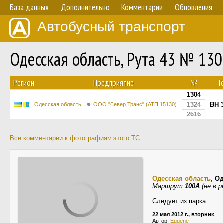
База данных
Дополнительно
Комментарии
Обновления
Автобусный транспорт
Одесская область, Рута 43 № 13
Регион
Предприятие
№
Г
1304
1324
BH 
Одесская область
ООО "Север Транс" (АТП 15130)
2616
Все комментарии к фотографиям этого ТС
Одесская область
,
Од
Маршрут
100А
(не в р
Следует из парка
22 мая 2012 г., вторник
Автор:
Eugene