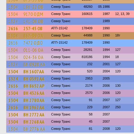
1304
186-22 ОВ
Север Транс
48260
05.1986
1304
9170 ОДМ
Север Транс
160615
1987
12, 13, 39
1324
141-08 ОВ
Север Транс
1989
2616
257-45 ОВ
АТП-15142
178409
1990
1304
867-39 ОА
Север Транс
44988
1990
18т
2616
7472 ОДО
АТП-15142
178409
1990
1304
011-06 ОА
Север Транс
28281
1994
127
1304
024-36 ОА
Север Транс
818186
1994
18
1324
BH 0928 AA
Север Транс
232
2001
127
1304
BH 1607 AA
Север Транс
520
2004
120
1324
BH 0391 AA
Север Транс
2953
2005
2616
BH 8652 AP
Север Транс
2174
2006
130
1304
BH 4326 AA
Север Транс
2570
2006
120
1304
BH 2780 AA
Север Транс
91
2007
127
2616
BH 1962 AA
Север Транс
229
2007
250
1304
BH 2772 AA
Север Транс
58
2007
1304
BH 2268 AA
Север Транс
45
2007
1304
BH 2776 AA
Север Транс
81
2008
120