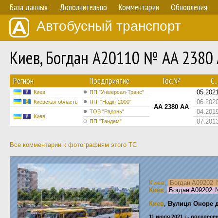
База данных
Дополнительно
Комментарии
Обновления
Автобусный транспорт
Киев, Богдан А20110 № AA 2380
Регион
Предприятие
Гос.№
С..
05.202
Киев
ПП "Універсал-Транс"
06.202
Киевская область
ППІ "Надія-2000"
AA 2380 AA
04.201
ТОВ "Радонь"
Киев
07.201
ПП "Тандем"
Все комментарии к фотографиям этого ТС
Киев
,
Богдан А09202
Киев
,
Богдан А09202
Киев
,
Вулиця Оноре д
11 июля 2021 г., воскресе