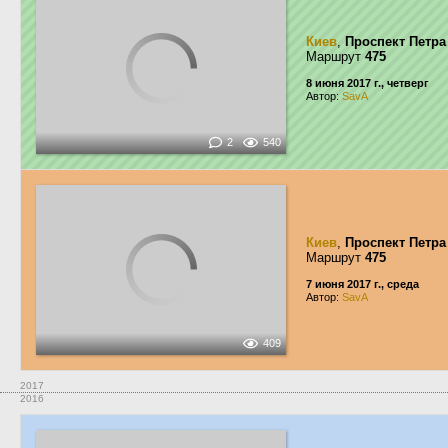
Киев
,
Проспект Петра
Маршрут
475
8 июня 2017 г., четверг
Автор:
SavA
2
540
Киев
,
Проспект Петра
Маршрут
475
7 июня 2017 г., среда
Автор:
SavA
409
2017
2016