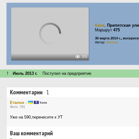
Киев
,
Припятская ул
Маршрут
475
30 марта 2014 г., воскрес
Автор:
Kievbus
325
↑
Июль 2013 г.
Поступил на предприятие
Комментарии
·
1
Еталон
·
Киев
Фото: 781
Уже на 590,перенесите к УТ
Ваш комментарий