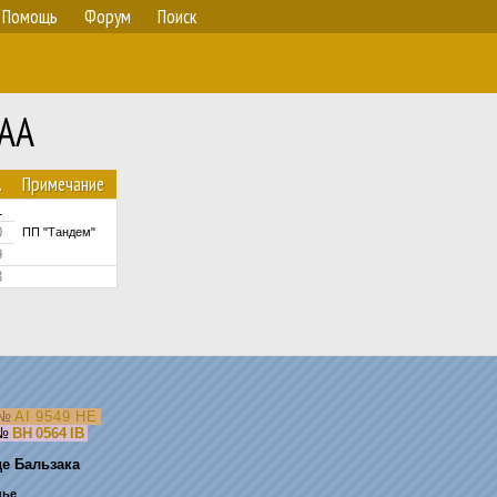
Помощь
Форум
Поиск
 AA
.
Примечание
1
0
ПП "Тандем"
9
3
№
AI 9549 HE
№
BH 0564 IB
е Бальзака
нье