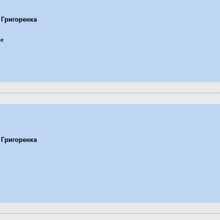
 Григоренка
ье
 Григоренка