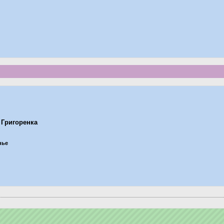
 Григоренка
нье