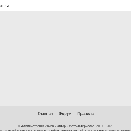
атели.
Главная
Форум
Правила
© Администрация сайта и авторы фотоматериалов, 2007—2026
тографий и иных материалов, опубликованных на сайте, допускается только с разре