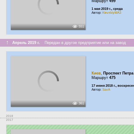
Маршрут
499
1 мая 2019 г., среда
Автор:
KievskiyMA3
551
↑
Апрель 2019 г.
Передан в другое предприятие или на завод
Киев
,
Проспект Петра
Маршрут
475
17 июня 2018 г., воскресе
Автор:
SavA
361
2018
2017