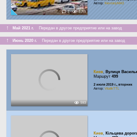
Автор:
KievskiyMA3
2
1055
↑
Май 2021 г.
Передан в другое предприятие или на завод
↑
Июнь 2020 г.
Передан в другое предприятие или на завод
Киев
,
Вулиця Васильк
Маршрут
499
2 июля 2019 г., вторник
Автор:
VitalikTTL
593
Киев
,
Кільцева дорог