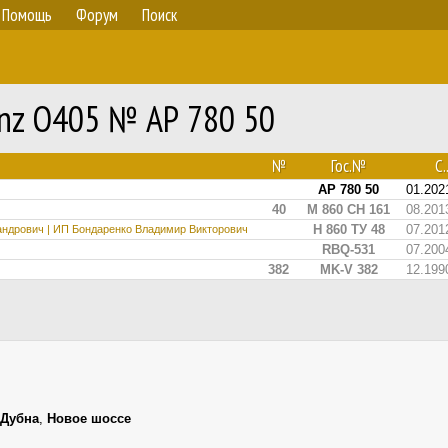
Помощь
Форум
Поиск
enz O405 № АР 780 50
№
Гос.№
С..
АР 780 50
01.202
40
М 860 СН 161
08.201
Н 860 ТУ 48
07.201
андрович | ИП Бондаренко Владимир Викторович
RBQ-531
07.200
382
MK-V 382
12.199
Дубна
,
Новое шоссе