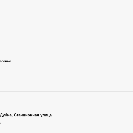
ресенье
Дубна
,
Станционная улица
а