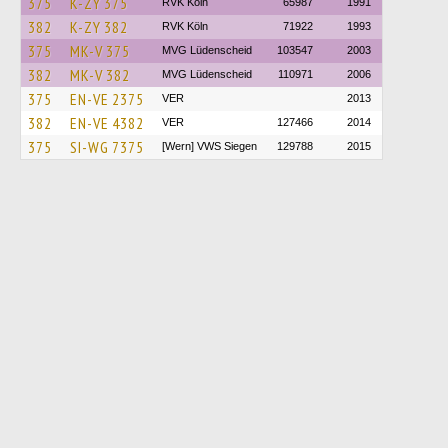
375
K-ZY 375
RVK Köln
65987
1991
382
K-ZY 382
RVK Köln
71922
1993
375
MK-V 375
MVG Lüdenscheid
103547
2003
382
MK-V 382
MVG Lüdenscheid
110971
2006
375
EN-VE 2375
VER
2013
382
EN-VE 4382
VER
127466
2014
375
SI-WG 7375
[Wern] VWS Siegen
129788
2015