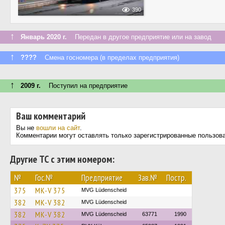
390
↑
Январь 2020 г.
Передан в другое предприятие или на завод
↑
????
Смена госномера (в пределах предприятия)
↑
2009 г.
Поступил на предприятие
Ваш комментарий
Вы не
вошли на сайт
.
Комментарии могут оставлять только зарегистрированные пользов
Другие ТС с этим номером:
№
Гос.№
Предприятие
Зав.№
Постр.
375
MK-V 375
MVG Lüdenscheid
382
MK-V 382
MVG Lüdenscheid
382
MK-V 382
MVG Lüdenscheid
63771
1990