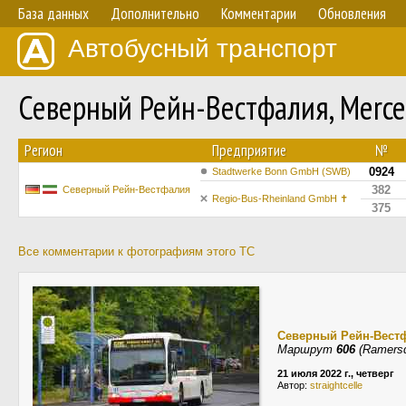
База данных
Дополнительно
Комментарии
Обновления
Автобусный транспорт
Северный Рейн-Вестфалия, Merced
Регион
Предприятие
№
0924
Stadtwerke Bonn GmbH (SWB)
382
Северный Рейн-Вестфалия
Regio-Bus-Rheinland GmbH ✝︎
375
Все комментарии к фотографиям этого ТС
Северный Рейн-Вест
Маршрут
606
(Ramersdo
21 июля 2022 г., четверг
Автор:
straightcelle