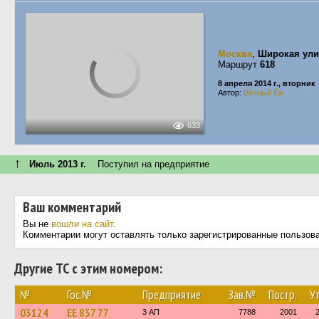
Москва
,
Широкая ули
Маршрут
618
8 апреля 2014 г., вторник
Автор:
Вечный Ёж
633
↑
Июль 2013 г.
Поступил на предприятие
Ваш комментарий
Вы не
вошли на сайт
.
Комментарии могут оставлять только зарегистрированные пользов
Другие ТС с этим номером:
№
Гос.№
Предприятие
Зав.№
Постр.
Ут
03124
ЕЕ 837 77
3 АП
7788
2001