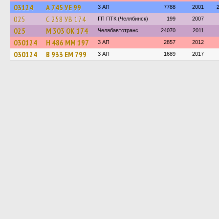
03124
А 745 УЕ 99
3 АП
7788
2001
025
С 258 УВ 174
ГП ПТК (Челябинск)
199
2007
025
М 303 ОК 174
Челябавтотранс
24070
2011
030124
Н 486 ММ 197
3 АП
2857
2012
030124
В 933 ЕМ 799
3 АП
1689
2017