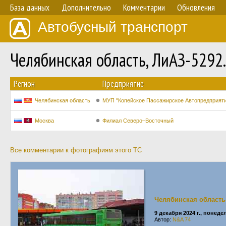
База данных
Дополнительно
Комментарии
Обновления
Автобусный транспорт
Челябинская область, ЛиАЗ-5292
Регион
Предприятие
Челябинская область
МУП "Копейское Пассажирское Автопредприят
Москва
Филиал Северо–Восточный
Все комментарии к фотографиям этого ТС
Челябинская область
9 декабря 2024 г., понед
Автор:
N&A 74