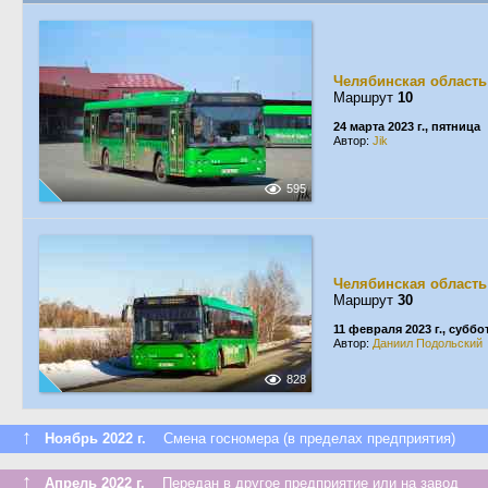
Челябинская область
Маршрут
10
24 марта 2023 г., пятница
Автор:
Jik
595
Челябинская область
Маршрут
30
11 февраля 2023 г., суббо
Автор:
Даниил Подольский
828
↑
Ноябрь 2022 г.
Смена госномера (в пределах предприятия)
↑
Апрель 2022 г.
Передан в другое предприятие или на завод