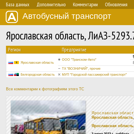
База данных
Дополнительно
Комментарии
Обновления
Автобусный транспорт
Ярославская область, ЛиАЗ-5293
Регион
Предприятие
ООО "Транском-Авто"
Ярославская область
ТХ "ВОЗНИЧИЙ", прочие
Белгородская область
МУП "Городской пассажирский транспорт"
Все комментарии к фотографиям этого ТС
Ярославская област
Ярославская область
Ярославская область
3 июня 2023 г., суббота