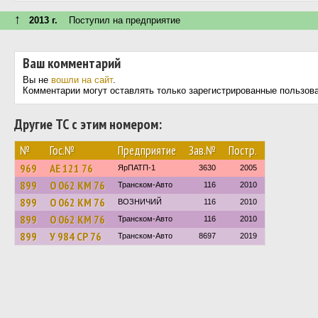
↑
2013 г.
Поступил на предприятие
Ваш комментарий
Вы не
вошли на сайт
.
Комментарии могут оставлять только зарегистрированные пользов
Другие ТС с этим номером:
№
Гос.№
Предприятие
Зав.№
Постр.
969
АЕ 121 76
ЯрПАТП-1
3630
2005
899
О 062 КМ 76
Транском-Авто
116
2010
899
О 062 КМ 76
ВОЗНИЧИЙ
116
2010
899
О 062 КМ 76
Транском-Авто
116
2010
899
У 984 СР 76
Транском-Авто
8697
2019