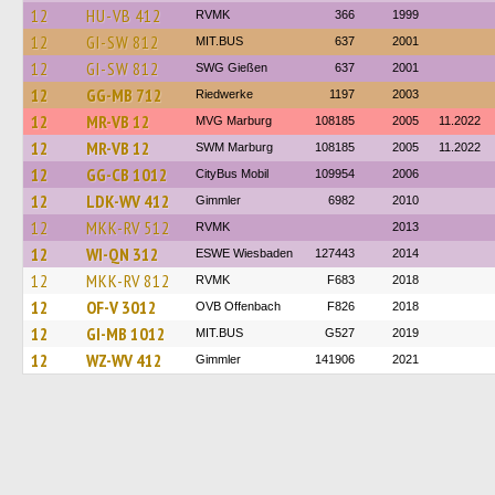
12
HU-VB 412
RVMK
366
1999
12
GI-SW 812
MIT.BUS
637
2001
12
GI-SW 812
SWG Gießen
637
2001
12
GG-MB 712
Riedwerke
1197
2003
12
MR-VB 12
MVG Marburg
108185
2005
11.2022
12
MR-VB 12
SWM Marburg
108185
2005
11.2022
12
GG-CB 1012
CityBus Mobil
109954
2006
12
LDK-WV 412
Gimmler
6982
2010
12
MKK-RV 512
RVMK
2013
12
WI-QN 312
ESWE Wiesbaden
127443
2014
12
MKK-RV 812
RVMK
F683
2018
12
OF-V 3012
OVB Offenbach
F826
2018
12
GI-MB 1012
MIT.BUS
G527
2019
12
WZ-WV 412
Gimmler
141906
2021