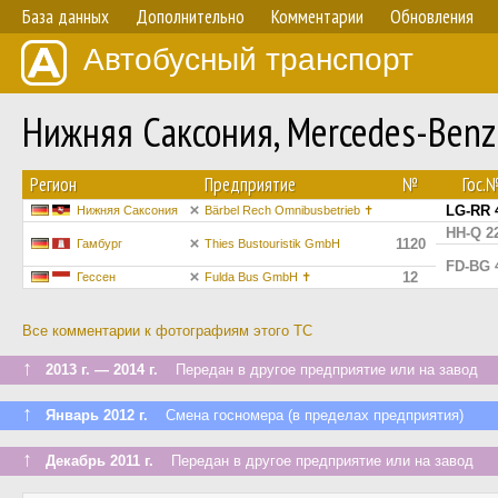
База данных
Дополнительно
Комментарии
Обновления
Автобусный транспорт
Нижняя Саксония, Mercedes-Benz
Регион
Предприятие
№
Гос.
LG-RR 
Нижняя Саксония
Bärbel Rech Omnibusbetrieb ✝
HH-Q 2
1120
Гамбург
Thies Bustouristik GmbH
FD-BG 
12
Гессен
Fulda Bus GmbH ✝
Все комментарии к фотографиям этого ТС
↑
2013 г. — 2014 г.
Передан в другое предприятие или на завод
↑
Январь 2012 г.
Смена госномера (в пределах предприятия)
↑
Декабрь 2011 г.
Передан в другое предприятие или на завод