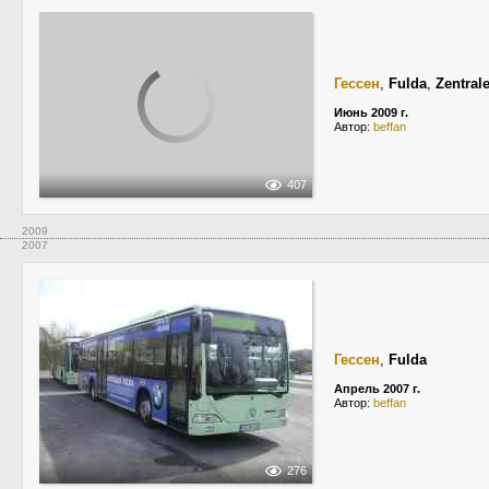
Гессен
,
Fulda
,
Zentral
Июнь 2009 г.
Автор:
beffan
407
2009
2007
Гессен
,
Fulda
Апрель 2007 г.
Автор:
beffan
276