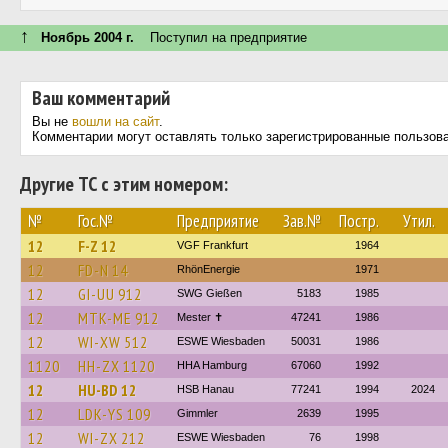
↑
Ноябрь 2004 г.
Поступил на предприятие
Ваш комментарий
Вы не
вошли на сайт
.
Комментарии могут оставлять только зарегистрированные пользов
Другие ТС с этим номером:
№
Гос.№
Предприятие
Зав.№
Постр.
Утил.
12
F-Z 12
VGF Frankfurt
1964
12
FD-N 14
RhönEnergie
1971
12
GI-UU 912
SWG Gießen
5183
1985
12
MTK-ME 912
Mester ✝
47241
1986
12
WI-XW 512
ESWE Wiesbaden
50031
1986
1120
HH-ZX 1120
HHA Hamburg
67060
1992
12
HU-BD 12
HSB Hanau
77241
1994
2024
12
LDK-YS 109
Gimmler
2639
1995
12
WI-ZX 212
ESWE Wiesbaden
76
1998