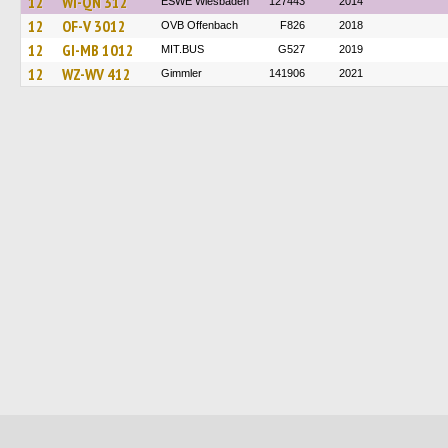
12
WI-QN 312
ESWE Wiesbaden
127443
2014
12
OF-V 3012
OVB Offenbach
F826
2018
12
GI-MB 1012
MIT.BUS
G527
2019
12
WZ-WV 412
Gimmler
141906
2021