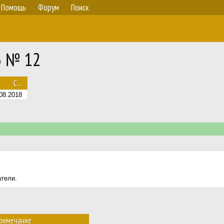
Помощь
Форум
Поиск
23 № 12
С...
08.2018
атели.
римечание