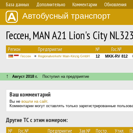
База данных
Дополнительно
Комментарии
Обновления
Автобусный транспорт
Гессен, MAN A21 Lion's City NL3
Регион
Предприятие
№
Гос.№
12
MKK-RV 812
Гессен
Regionalverkehr Main-Kinzig GmbH
↑
Август 2018 г.
Поступил на предприятие
Ваш комментарий
Вы не
вошли на сайт
.
Комментарии могут оставлять только зарегистрированные пользов
Другие ТС с этим номером:
№
Гос.№
Предприятие
Зав.№
Постр.
Утил.
П