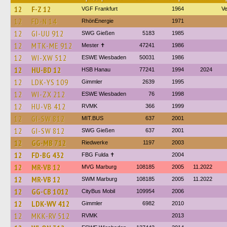
12
F-Z 12
VGF Frankfurt
1964
V
12
FD-N 14
RhönEnergie
1971
12
GI-UU 912
SWG Gießen
5183
1985
12
MTK-ME 912
Mester ✝
47241
1986
12
WI-XW 512
ESWE Wiesbaden
50031
1986
12
HU-BD 12
HSB Hanau
77241
1994
2024
12
LDK-YS 109
Gimmler
2639
1995
12
WI-ZX 212
ESWE Wiesbaden
76
1998
12
HU-VB 412
RVMK
366
1999
12
GI-SW 812
MIT.BUS
637
2001
12
GI-SW 812
SWG Gießen
637
2001
12
GG-MB 712
Riedwerke
1197
2003
12
FD-BG 432
FBG Fulda ✝
2004
12
MR-VB 12
MVG Marburg
108185
2005
11.2022
12
MR-VB 12
SWM Marburg
108185
2005
11.2022
12
GG-CB 1012
CityBus Mobil
109954
2006
12
LDK-WV 412
Gimmler
6982
2010
12
MKK-RV 512
RVMK
2013