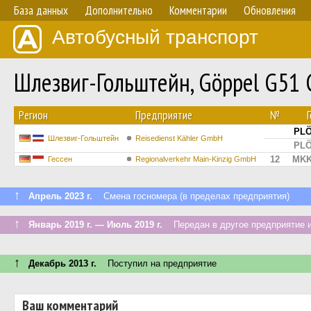
База данных
Дополнительно
Комментарии
Обновления
Автобусный транспорт
Шлезвиг-Гольштейн, Göppel G51 
Регион
Предприятие
№
PLÖ
Шлезвиг-Гольштейн
Reisedienst Kähler GmbH
PLÖ
12
MKK
Гессен
Regionalverkehr Main-Kinzig GmbH
↑
Апрель 2023 г.
Смена госномера (в пределах предприятия)
↑
Январь 2019 г. — Июль 2019 г.
Передан в другое предприятие и
↑
Декабрь 2013 г.
Поступил на предприятие
Ваш комментарий