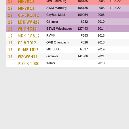
12
MR-VB 12
MVG Marburg
108185
2005
11.2022
12
MR-VB 12
SWM Marburg
108185
2005
11.2022
12
GG-CB 1012
CityBus Mobil
109954
2006
12
LDK-WV 412
Gimmler
6982
2010
12
WI-QN 312
ESWE Wiesbaden
127443
2014
12
MKK-RV 812
RVMK
F683
2018
12
OF-V 3012
OVB Offenbach
F826
2018
12
GI-MB 1012
MIT.BUS
G527
2019
12
WZ-WV 412
Gimmler
141906
2021
PLÖ-K 1000
Kähler
2010