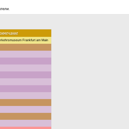
атели.
римечание
erkehrsmuseum Frankfurt am Main