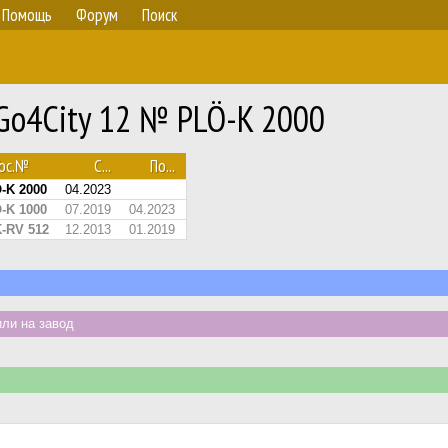
Помощь
Форум
Поиск
Go4City 12 № PLÖ-K 2000
Гос.№
С...
По...
-K 2000
04.2023
-K 1000
07.2019
04.2023
-RV 512
12.2013
01.2019
ли на завод