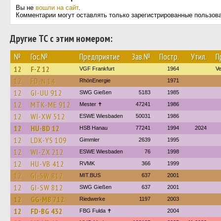
Вы не
вошли на сайт
.
Комментарии могут оставлять только зарегистрированные пользов
Другие ТС с этим номером:
№
Гос.№
Предприятие
Зав.№
Постр.
Утил.
П
12
F-Z 12
VGF Frankfurt
1964
V
12
FD-N 14
RhönEnergie
1971
12
GI-UU 912
SWG Gießen
5183
1985
12
MTK-ME 912
Mester ✝
47241
1986
12
WI-XW 512
ESWE Wiesbaden
50031
1986
12
HU-BD 12
HSB Hanau
77241
1994
2024
12
LDK-YS 109
Gimmler
2639
1995
12
WI-ZX 212
ESWE Wiesbaden
76
1998
12
HU-VB 412
RVMK
366
1999
12
GI-SW 812
MIT.BUS
637
2001
12
GI-SW 812
SWG Gießen
637
2001
12
GG-MB 712
Riedwerke
1197
2003
12
FD-BG 432
FBG Fulda ✝
2004