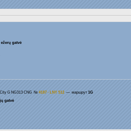
 ežerų gatvė
s City G NG313 CNG
№
4187 · LNY 512
— маршрут
1G
jų gatvė