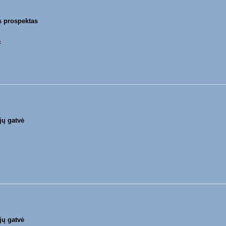
s prospektas
к
jų gatvė
jų gatvė