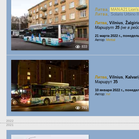
Литва
,
MAN A21 Lion'
Литва
, Solaris Urbino 
Литва
,
Vilnius
,
Žalgiri
Маршрут
35
(не в рей
21 марта 2022 г., понедел
Автор:
Mettal
833
Литва
,
Vilnius
,
Kalvari
Маршрут
35
10 января 2022 г., понед
Автор:
rvr
791
2022
2021