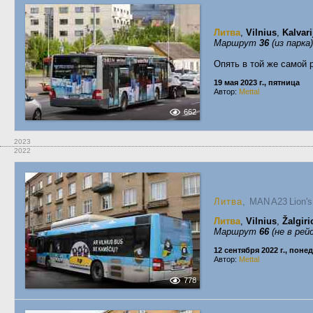
Литва
,
Vilnius
,
Kalvari
Маршрут
36
(из парка)
Опять в той же самой 
19 мая 2023 г., пятница
Автор:
Mettal
662
2023
2022
Литва
, MAN A23 Lion'
Литва
,
Vilnius
,
Žalgiri
Маршрут
66
(не в рей
12 сентября 2022 г., пон
Автор:
Mettal
778