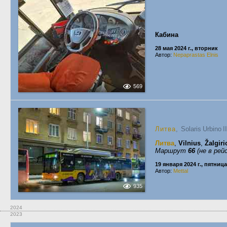
Кабина
28 мая 2024 г., вторник
Автор:
Nepaprastas Elnis
569
Литва
, Solaris Urbino 
Литва
,
Vilnius
,
Žalgiri
Маршрут
66
(не в рей
19 января 2024 г., пятница
Автор:
Mettal
935
2024
2023