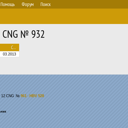
Помощь
Форум
Поиск
73 CNG № 932
С...
03.2013
III 12 CNG
№
961 · HBV 528
ьник