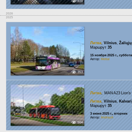
220
2026
2025
Литва
,
Vilnius
,
Žaliųjų
Маршрут
35
15 ноября 2025 г., суббота
Автор:
Mettal
353
Литва
, MAN A23 Lion'
Литва
,
Vilnius
,
Kalvari
Маршрут
35
3 июня 2025 г., вторник
Автор:
AndreyA
504