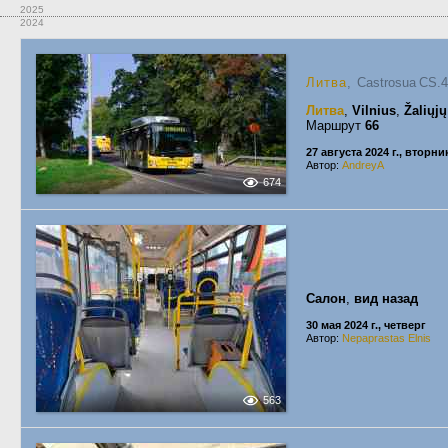
2025
2024
Литва
, Castrosua CS.
Литва
,
Vilnius
,
Žaliųjų
Маршрут
66
27 августа 2024 г., вторни
Автор:
AndreyA
674
Салон
,
вид назад
30 мая 2024 г., четверг
Автор:
Nepaprastas Elnis
563