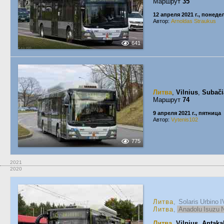
Маршрут
35
12 апреля 2021 г., понед
Автор:
Arnoldas Straukus
641
Литва
,
Vilnius
,
Subači
Маршрут
74
9 апреля 2021 г., пятница
Автор:
Vytenis102
775
2021
2020
Литва
, Solaris Urbino 
Литва
,
Anadolu Isuzu N
Литва
,
Vilnius
,
Antakal