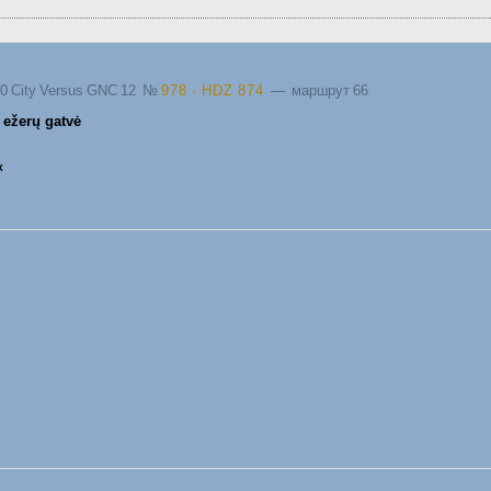
40 City Versus GNC 12
№
978 · HDZ 874
— маршрут 66
 ežerų gatvė
к