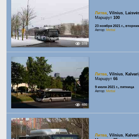
Литва
,
Vilnius
,
Laisvė
Маршрут
100
23 ноября 2021 г., вторни
Автор:
Mettal
378
Литва
,
Vilnius
,
Kalvari
Маршрут
66
9 июля 2021 г., пятница
Автор:
Mettal
486
Литва
,
Vilnius
,
Kalvari