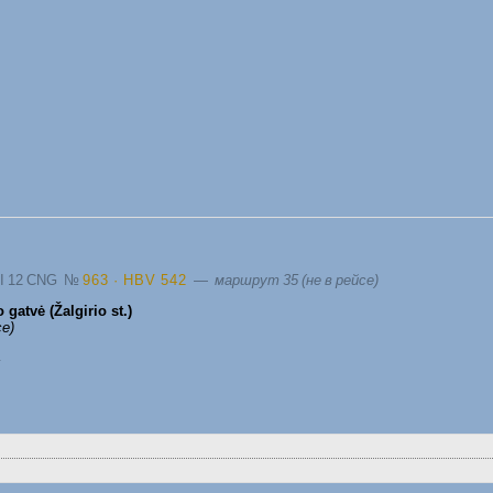
III 12 CNG
№
963 · HBV 542
—
маршрут 35 (не в рейсе)
o gatvė (Žalgirio st.)
се)