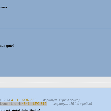
ельник
aus gatvė
IV 12
№
4111 · KOR 352
—
маршрут 39 (не в рейсе)
ovociti Life
№
4541 · LFC 612
—
маршрут 115 (не в рейсе)
nis (st. Antakalnio žiedas)