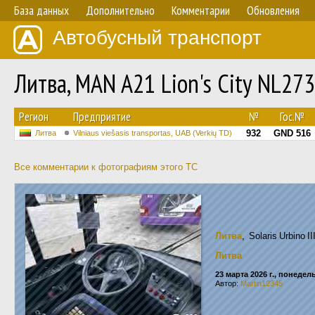
База данных
Дополнительно
Комментарии
Обновления
Автобусный транспорт
Литва, MAN A21 Lion's City NL2
Регион
Предприятие
№
Гос.№
932
GND 516
Литва
Vilniaus viešasis transportas, UAB (Verkių TD)
Все комментарии к фотографиям этого ТС
Литва
, Solaris Urbino 
Литва
23 марта 2026 г., понедел
Автор:
Martin12345