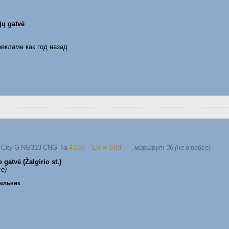
jų gatvė
рекламе как год назад
s City G NG313 CNG
№
4180 · LMR 689
—
маршрут 36 (не в рейсе)
o gatvė (Žalgirio st.)
се)
едельник