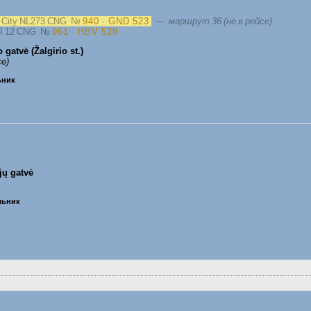
s City NL273 CNG
№
940 · GND 523
—
маршрут 36 (не в рейсе)
III 12 CNG
№
961 · HBV 528
o gatvė (Žalgirio st.)
се)
ьник
jų gatvė
ельник