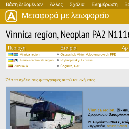
Βάση δεδομένων
Άλλες
Σχόλια
Ενημέρωση
Β
Μεταφορά με λεωφορείο
Vinnica region, Neoplan PA2 N111
Περιοχή
Εταιρία
Αρ.
Vinnica region
Ostapchuk Viktor Volodymyrovych PPE
Ivano-Frankovsk region
Prykarpatskyi Express
Λιθουανία
Čegmira, UAB
Όλα τα σχόλια στις φωτογραφίες αυτού του οχήματος
Vinnica region
,
Вінни
Δρομολόγιο
Запоріжжя
21 Αυγούστου 2024 г., τετά
Συγγραφέας:
stalinist52danil