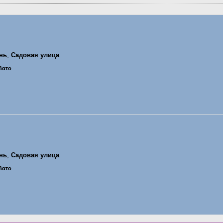
нь
,
Садовая улица
ββατο
нь
,
Садовая улица
ββατο