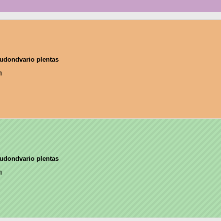
udondvario plentas
η
udondvario plentas
η