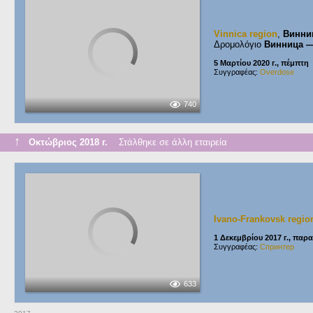
Vinnica region
,
Винни
Δρομολόγιο
Винница 
5 Μαρτίου 2020 г., πέμπτη
Συγγραφέας:
Overdose
740
↑
Οκτώβριος 2018 г.
Στάλθηκε σε άλλη εταιρεία
Ivano-Frankovsk regio
1 Δεκεμβρίου 2017 г., παρ
Συγγραφέας:
Спринтер
633