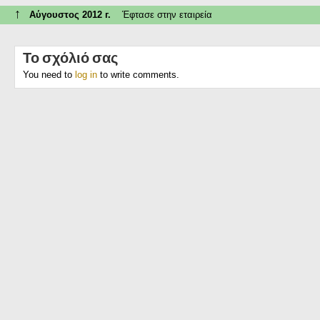
↑
Αύγουστος 2012 г.
Έφτασε στην εταιρεία
Το σχόλιό σας
You need to
log in
to write comments.