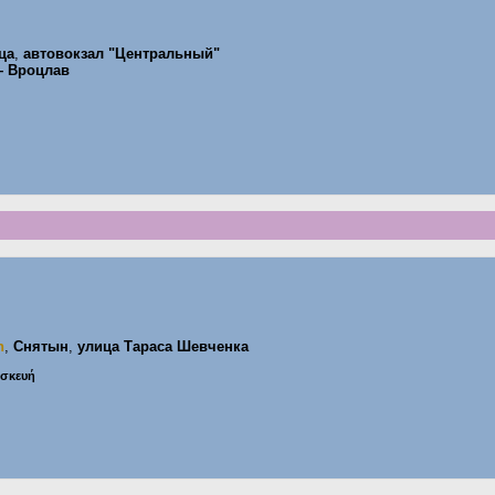
ца
,
автовокзал "Центральный"
— Вроцлав
n
,
Снятын
,
улица Тараса Шевченка
ασκευή