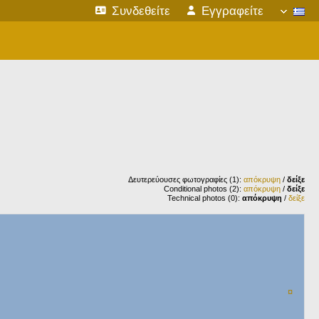
Συνδεθείτε
Εγγραφείτε
Δευτερεύουσες φωτογραφίες (1):
απόκρυψη
/
δείξε
Conditional photos (2):
απόκρυψη
/
δείξε
Technical photos (0):
απόκρυψη
/
δείξε
¤