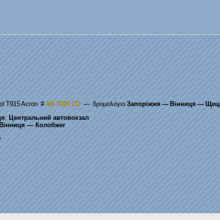
ol T915 Acron
#
AB 7026 CO
— δρομολόγιο
Запоріжжя — Вінниця — Щец
ця
,
Центральний автовокзал
Вінниця — Колобжег
ο