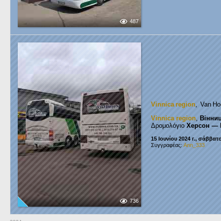
487
Vinnica region
, Van Ho
Vinnica region
,
Вінни
Δρομολόγιο
Херсон — 
15 Ιουνίου 2024 г., σάββατ
Συγγραφέας:
Ann_333
736