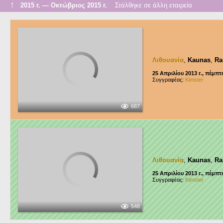
↑
2015 г. — Οκτώβριος 2015 г.
Στάλθηκε σε άλλη εταιρεία
Λιθουανία
,
Kaunas
,
Ra
25 Απριλίου 2013 г., πέμπτ
Συγγραφέας:
Kimster
687
Λιθουανία
,
Kaunas
,
Ra
25 Απριλίου 2013 г., πέμπτ
Συγγραφέας:
Kimster
548