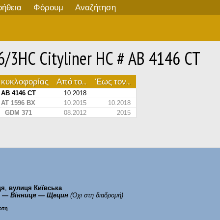
οήθεια
Φόρουμ
Αναζήτηση
6/3HC Cityliner HC # AB 4146 CT
 κυκλοφορίας
Από το...
Έως τον...
AB 4146 CT
10.2018
AT 1596 BX
10.2015
10.2018
GDM 371
08.2012
2015
ця
,
вулиця Київська
 — Вінниця — Щецин
(Όχι στη διαδρομή)
ρτη