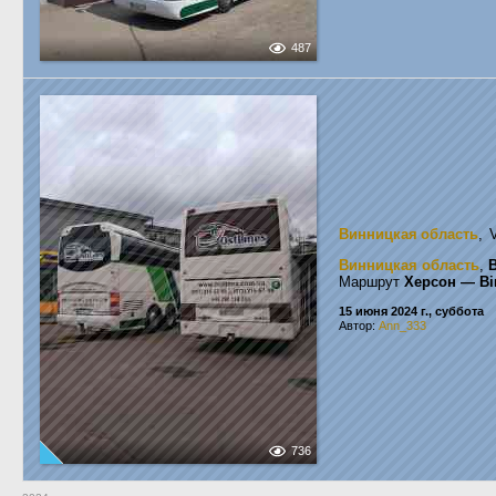
487
Винницкая область
, 
Винницкая область
,
Маршрут
Херсон — Ві
15 июня 2024 г., суббота
Автор:
Ann_333
736