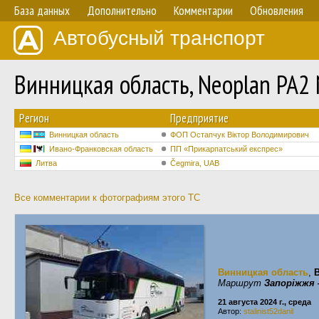
База данных
Дополнительно
Комментарии
Обновления
Автобусный транспорт
Винницкая область, Neoplan PA2
Регион
Предприятие
Винницкая область
ФОП Остапчук Віктор Володимирович
Ивано-Франковская область
ПП «Прикарпатський експрес»
Литва
Čegmira, UAB
Все комментарии к фотографиям этого ТС
Винницкая область
,
Маршрут
Запоріжжя
21 августа 2024 г., среда
Автор:
stalinist52danil