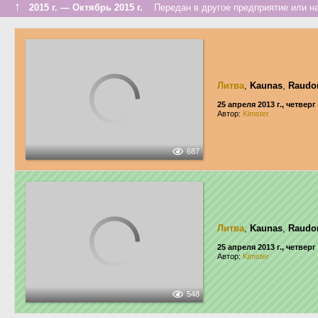
↑
2015 г. — Октябрь 2015 г.
Передан в другое предприятие или на
Литва
,
Kaunas
,
Raudon
25 апреля 2013 г., четверг
Автор:
Kimster
687
Литва
,
Kaunas
,
Raudon
25 апреля 2013 г., четверг
Автор:
Kimster
548