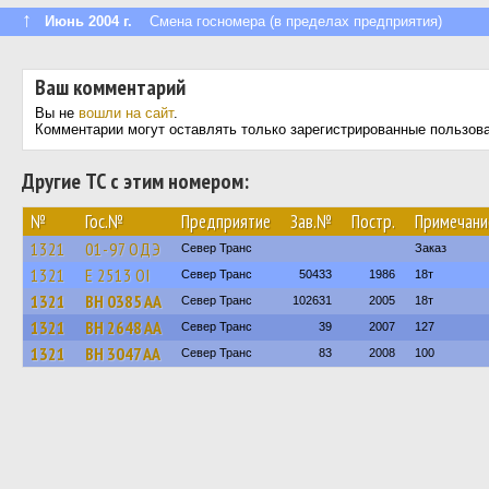
↑
Июнь 2004 г.
Смена госномера (в пределах предприятия)
Ваш комментарий
Вы не
вошли на сайт
.
Комментарии могут оставлять только зарегистрированные пользов
Другие ТС с этим номером:
№
Гос.№
Предприятие
Зав.№
Постр.
Примечани
1321
01-97 ОДЭ
Север Транс
Заказ
1321
Е 2513 ОІ
Север Транс
50433
1986
18т
1321
BH 0385 AA
Север Транс
102631
2005
18т
1321
BH 2648 AA
Север Транс
39
2007
127
1321
BH 3047 AA
Север Транс
83
2008
100