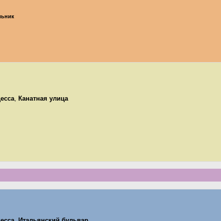
ельник
есса
,
Канатная улица
есса
,
Итальянский бульвар