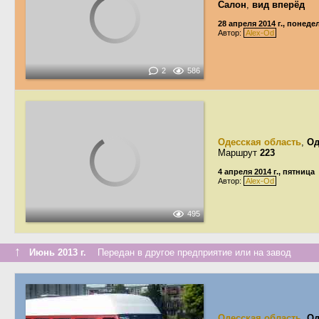
Салон
,
вид вперёд
28 апреля 2014 г., понед
Автор:
Alex-Od
2
586
Одесская область
,
Од
Маршрут
223
4 апреля 2014 г., пятница
Автор:
Alex-Od
495
↑
Июнь 2013 г.
Передан в другое предприятие или на завод
Одесская область
,
Од