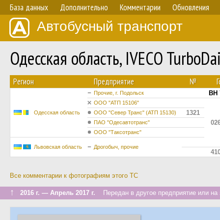
База данных
Дополнительно
Комментарии
Обновления
Автобусный транспорт
Одесская область, IVECO TurboDa
Регион
Предприятие
№
Г
BH 
Прочие, г. Подольск
ООО "АТП 15106"
1321
Одесская область
ООО "Север Транс" (АТП 15130)
02
ПАО "Одесавтотранс"
ООО "Таксотранс"
Львовская область
Дрогобыч, прочие
41
Все комментарии к фотографиям этого ТС
↑
2016 г. — Апрель 2017 г.
Передан в другое предприятие или на 