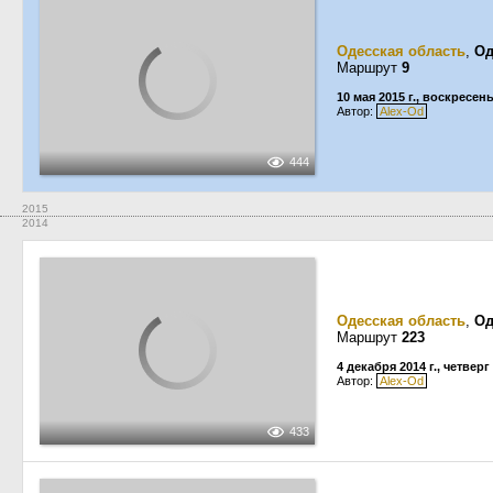
Одесская область
,
Од
Маршрут
9
10 мая 2015 г., воскресен
Автор:
Alex-Od
444
2015
2014
Одесская область
,
Од
Маршрут
223
4 декабря 2014 г., четверг
Автор:
Alex-Od
433