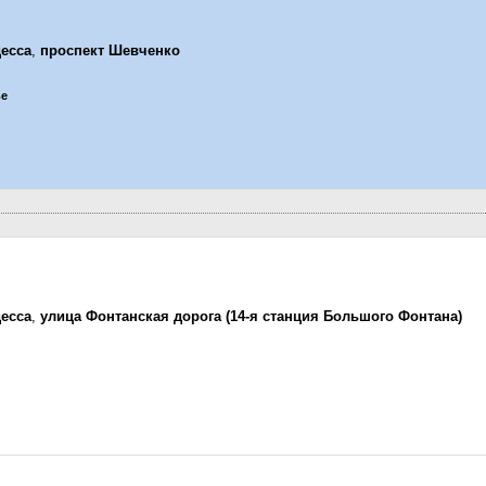
есса
,
проспект Шевченко
ье
есса
,
улица Фонтанская дорога (14-я станция Большого Фонтана)