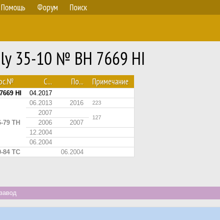
Помощь
Форум
Поиск
ily 35-10 № BH 7669 HI
ос.№
С...
По...
Примечание
7669 HI
04.2017
06.2013
2016
223
2007
127
6-79 ТН
2006
2007
12.2004
06.2004
0-84 ТС
06.2004
завод