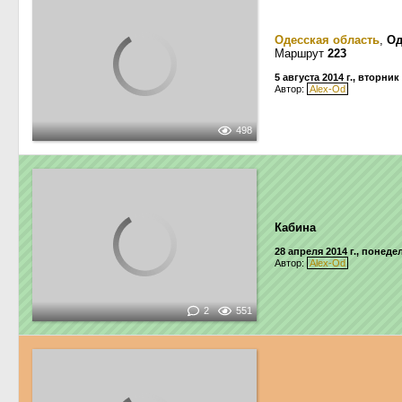
Одесская область
,
Од
Маршрут
223
5 августа 2014 г., вторник
Автор:
Alex-Od
498
Кабина
28 апреля 2014 г., понед
Автор:
Alex-Od
2
551