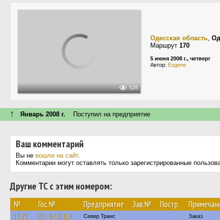
Одесская область
,
Од
Маршрут
170
5 июня 2008 г., четверг
Автор:
Eugene
528
↑
Январь 2008 г.
Поступил на предприятие
Ваш комментарий
Вы не
вошли на сайт
.
Комментарии могут оставлять только зарегистрированные пользов
Другие ТС с этим номером:
№
Гос.№
Предприятие
Зав.№
Постр.
Примечан
1321
01-97 ОДЭ
Север Транс
Заказ