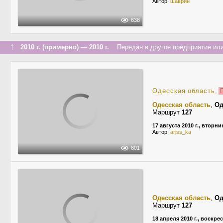
Автор:
шаврин
638
↑
2010 г. (примерно) — 2010 г.
Передан в другое предприятие или
Одесская область
,
Г
Одесская область
,
Од
Маршрут
127
17 августа 2010 г., вторни
Автор:
ariss_ka
801
Одесская область
,
Од
Маршрут
127
18 апреля 2010 г., воскре