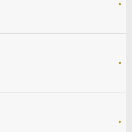
¤
¤
¤