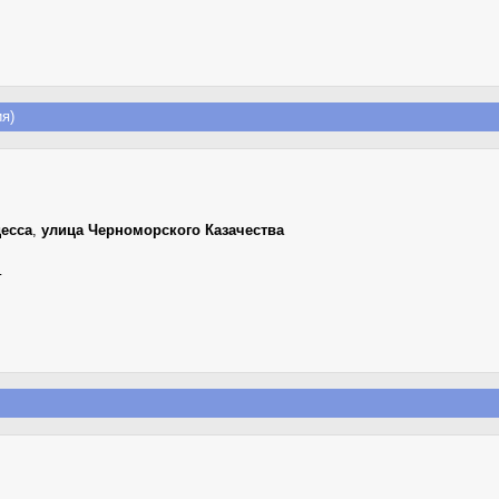
я)
есса
,
улица Черноморского Казачества
г