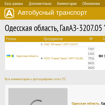
База данных
Дополнительно
Комментарии
Обновления
Автобусный транспорт
Одесская область, ГалАЗ-3207.05
Регион
Предприятие
№
Г
ОАО "Югтранс" (АТП-15127)
7327
1321
BH 
Одесская область
7511
ООО "Север Транс" (АТП 15130)
2621
2625
Все комментарии к фотографиям этого ТС
Одесская область
,
Од