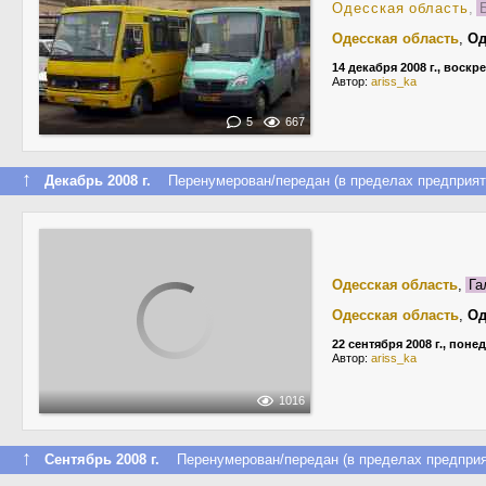
Одесская область
,
Б
Одесская область
,
Од
14 декабря 2008 г., воскр
Автор:
ariss_ka
5
667
↑
Декабрь 2008 г.
Перенумерован/передан (в пределах предприят
Одесская область
,
Га
Одесская область
,
Од
22 сентября 2008 г., пон
Автор:
ariss_ka
1016
↑
Сентябрь 2008 г.
Перенумерован/передан (в пределах предприя