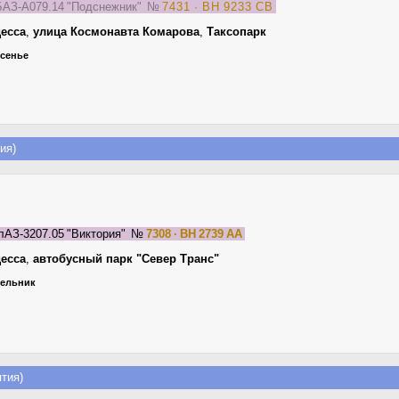
АЗ-А079.14 "Подснежник"
№
7431 · BH 9233 CB
есса
,
улица Космонавта Комарова
,
Таксопарк
есенье
ия)
лАЗ-3207.05 "Виктория"
№
7308 · BH 2739 AA
есса
,
автобусный парк "Север Транс"
едельник
тия)