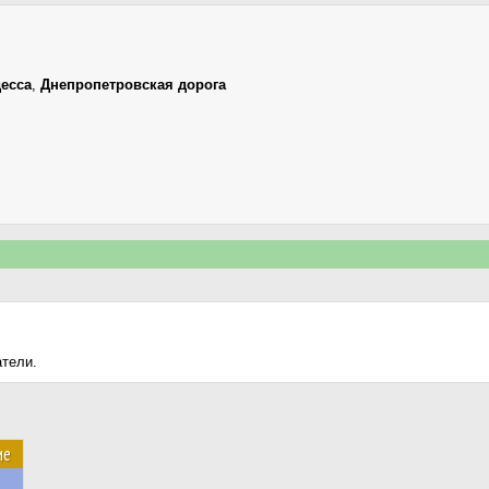
есса
,
Днепропетровская дорога
атели.
ие