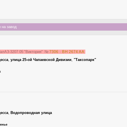
 на завод
алАЗ-3207.05 "Виктория"
№
7306 · BH 2674 AA
есса
,
улица 25-ой Чапаевской Дивизии
,
"Таксопарк"
к
есса
,
Водопроводная улица
сенье