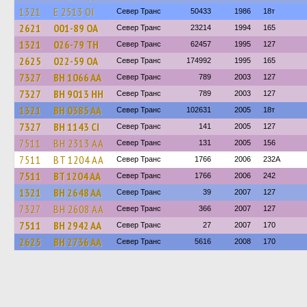
1321
Е 2513 ОІ
Север Транс
50433
1986
18т
2621
001-89 ОА
Север Транс
23214
1994
165
1321
026-79 ТН
Север Транс
62457
1995
127
2625
022-59 ОА
Север Транс
174992
1995
165
7327
BH 1066 AA
Север Транс
789
2003
127
7327
BH 9013 HH
Север Транс
789
2003
127
1321
BH 0385 AA
Север Транс
102631
2005
18т
7327
BH 1143 CI
Север Транс
141
2005
127
7511
BH 2313 AA
Север Транс
131
2005
156
7511
BT 1204 AA
Север Транс
1766
2006
232А
7511
BT 1204 AA
Север Транс
1766
2006
242
1321
BH 2648 AA
Север Транс
39
2007
127
7327
BH 2608 AA
Север Транс
366
2007
127
7511
BH 2942 AA
Север Транс
27
2007
170
2625
BH 2736 AA
Север Транс
5616
2008
170