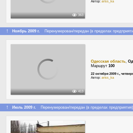
Автор:
ariss_ka
363
↑
Ноябрь 2009 г.
Перенумерован/передан (в пределах предприяти
Одесская область
,
Од
Маршрут
100
22 октября 2009 г., четвер
Автор:
ariss_ka
413
↑
Июль 2009 г.
Перенумерован/передан (в пределах предприятия)