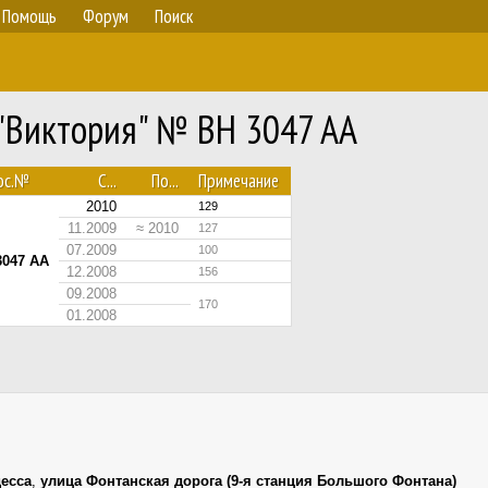
Помощь
Форум
Поиск
 "Виктория" № BH 3047 AA
ос.№
С...
По...
Примечание
2010
129
11.2009
≈ 2010
127
07.2009
100
3047 AA
12.2008
156
09.2008
170
01.2008
есса
,
улица Фонтанская дорога (9-я станция Большого Фонтана)