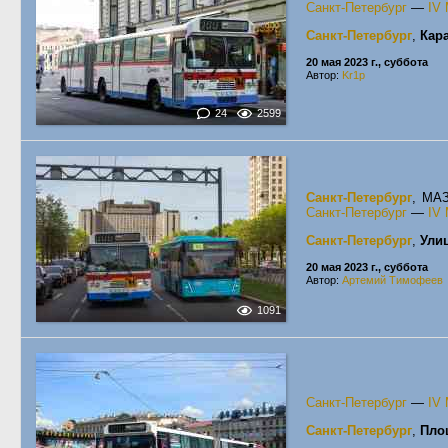
Санкт-Петербург
—
IV
Санкт-Петербург
,
Кар
20 мая 2023 г., суббота
Автор:
Kr1p
24
2599
Санкт-Петербург
, МА
Санкт-Петербург
—
IV
Санкт-Петербург
,
Ули
20 мая 2023 г., суббота
Автор:
Артемий Тимофеев
1091
Санкт-Петербург
—
IV
Санкт-Петербург
,
Пло