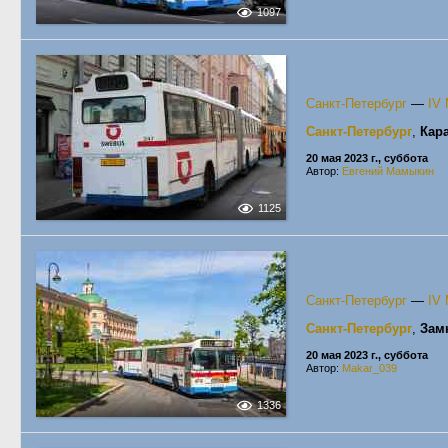
1097
Санкт-Петербург
—
IV
Санкт-Петербург
,
Кар
20 мая 2023 г., суббота
Автор:
Евгений Мамыкин
1125
Санкт-Петербург
—
IV
Санкт-Петербург
,
Зам
20 мая 2023 г., суббота
Автор:
Makar_039
1336