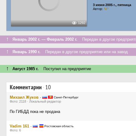
3 июня 2005 г., пятница
Автор:
NP
1292
↑
Январь 2002 г. — Февраль 2002 г.
Передан в другое предприяти
↑
Январь 1990 г.
Передан в другое предприятие или на завод
↑
Август 1985 г.
Поступил на предприятие
Комментарии
·
10
Михаил Жуков
·
Санкт-Петербург
Фото: 2118 · Локальный редактор
По ГИБДД пока не продана
Vadim 161
·
Ростовская область
Фото: 6