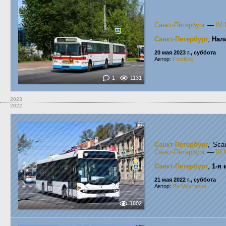
Санкт-Петербург
—
IV
Санкт-Петербург
,
Нал
20 мая 2023 г., суббота
Автор:
FootKos
1
1131
2023
2022
Санкт-Петербург
, Sca
Санкт-Петербург
—
II
Санкт-Петербург
,
1-я 
21 мая 2022 г., суббота
Автор:
Ян Мухтаров
1802