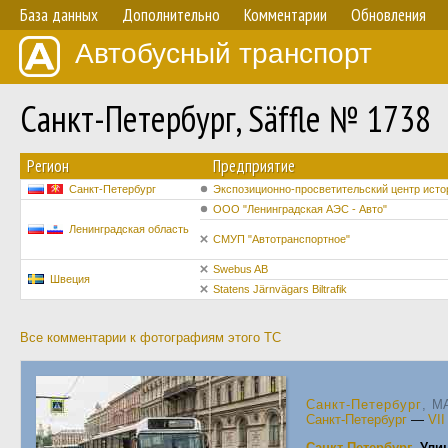
База данных
Дополнительно
Комментарии
Обновления
Автобусный транспорт
Санкт-Петербург, Säffle № 1738
Регион
Предприятие
Санкт-Петербург
Экспозиционно-просветительский центр исто
ООО "Ленинградская АЭС - Авто"
Ленинградская область
СМУП "Автотранспортное"
Swebus AB
Швеция
Statens Järnvägars Biltrafik
Все комментарии к фотографиям этого ТС
Санкт-Петербург
, MA
Санкт-Петербург
—
VI
Санкт-Петербург
,
Ули