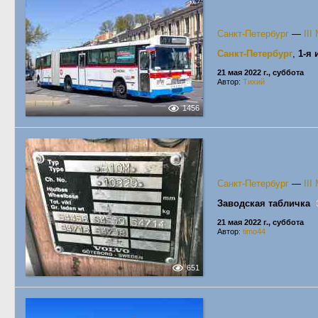
Санкт-Петербург
—
II
Санкт-Петербург
,
1-я 
21 мая 2022 г., суббота
Автор:
Тихий
1456
Санкт-Петербург
—
II
Заводская табличка
21 мая 2022 г., суббота
Автор:
timo44
651