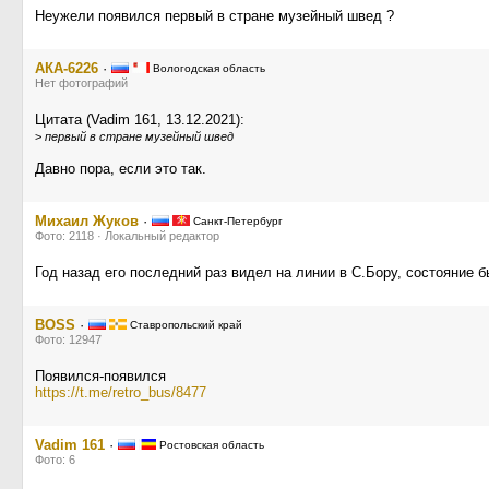
Неужели появился первый в стране музейный швед ?
АКА-6226
·
Вологодская область
Нет фотографий
Цитата (Vadim 161, 13.12.2021):
>
первый в стране музейный швед
Давно пора, если это так.
Михаил Жуков
·
Санкт-Петербург
Фото: 2118 · Локальный редактор
Год назад его последний раз видел на линии в С.Бору, состояние 
BOSS
·
Ставропольский край
Фото: 12947
Появился-появился
https://t.me/retro_bus/8477
Vadim 161
·
Ростовская область
Фото: 6