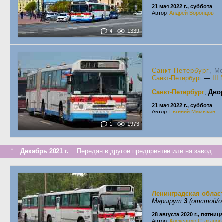
21 мая 2022 г., суббота
Автор:
Андрей Воронцов
4
1339
Санкт-Петербург
, M
Санкт-Петербург
—
II
Санкт-Петербург
,
Дво
21 мая 2022 г., суббота
Автор:
Евгений Мамыкин
1
1973
↑
Декабрь 2021 г.
Передан в другое предприятие или на завод
Ленинградская облас
Маршрут
3
(отстой/о
28 августа 2020 г., пятниц
Автор:
Александр Стаканов