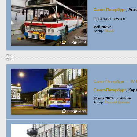
Санкт-Петербург
,
Авт
Проходит ремонт
Май 2025 г.
Автор:
BOSS
5
2814
2025
2023
Санкт-Петербург
—
IV
Санкт-Петербург
,
Кар
20 мая 2023 г., суббота
Автор:
Евгений Буюкли
6
2699