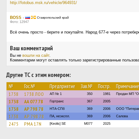
http://fotobus.msk.ru/vehicle/964931/
BOSS
·
Ставропольский край
Фото: 12947
Всё очень просто - берите и покупайте. Народ 677-е через потребк
Ваш комментарий
Вы не
вошли на сайт
.
Комментарии могут оставлять только зарегистрированные пользов
Другие ТС с этим номером:
№
Гос.№
Предприятие
Зав.№
Постр.
Примечание
1738
1738 ЛОО
АП № 1
350
1981
Продан МП "О
1738
АА 077 78
Гортранс
367
2005
1738
АР 798 78
НТА-СПб
369
2006
ООО "Питерав
1738
АР 798 78
ПА, неэкспл.
369
2006
Салова
2475
PMA 17N
[Keolis] SE
M077
2025