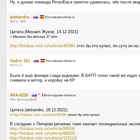
Ну, я думаю команда РетроБаса приятно удивилась, ибо после икар
alehandro
·
Ростовская область
Фото: 409
Цитата (Михаил Жуков, 14.12.2021):
>
Машине без месяца 37 лет.
http://fotobus.msk.ru/vehicle/48386/
этот бы кто купил, по сути он на
Vadim 161
·
Ростовская область
Фото: 6
Были б ещё фонари сзади родными. В БАТП точно такой же ездит е
снимали и мотор, и коробку на КР.
АКА-6226
·
Вологодская область
Нет фотографий
Цитата (alehandro, 18.12.2021):
>
http://fotobus.msk.ru/vehicle/48386/
этот бы кто купил
В соседних с Питером регионах тоже хватает потенциальных экспо
http://fotobus.msk.ru/vehicle/88506/
http://fotobus.msk.ru/vehicle/88605/
http://fotobus.msk.ru/vehicle/123114/