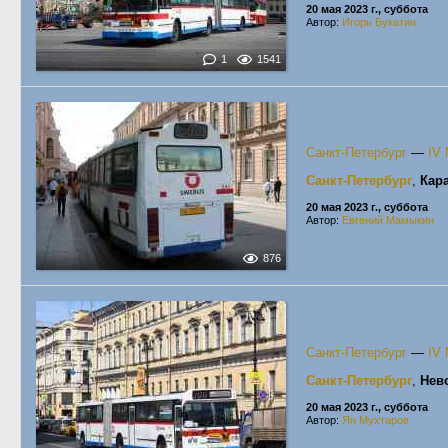
20 мая 2023 г., суббота
Автор:
Игорь Букатин
1
1541
Санкт-Петербург
—
IV
Санкт-Петербург
,
Кар
20 мая 2023 г., суббота
Автор:
Евгений Мамыкин
876
Санкт-Петербург
—
IV
Санкт-Петербург
,
Нев
20 мая 2023 г., суббота
Автор:
Ян Мухтаров