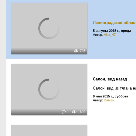
Ленинградская облас
5 августа 2015 г., среда
Автор:
Alex_47
793
Салон
,
вид назад
Салон, вид из тягача н
9 мая 2015 г., суббота
Автор:
Dиман
1
1602