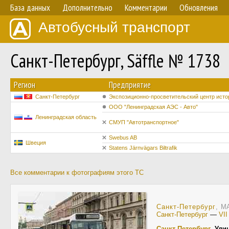
База данных
Дополнительно
Комментарии
Обновления
Автобусный транспорт
Санкт-Петербург, Säffle № 1738
Регион
Предприятие
Санкт-Петербург
Экспозиционно-просветительский центр исто
ООО "Ленинградская АЭС - Авто"
Ленинградская область
СМУП "Автотранспортное"
Swebus AB
Швеция
Statens Järnvägars Biltrafik
Все комментарии к фотографиям этого ТС
Санкт-Петербург
, MA
Санкт-Петербург
—
VI
Санкт-Петербург
,
Ули