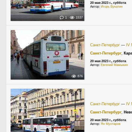
20 мая 2023 г., суббота
Автор:
Игорь Букатин
1
1537
Санкт-Петербург
—
IV
Санкт-Петербург
,
Кар
20 мая 2023 г., суббота
Автор:
Евгений Мамыкин
876
Санкт-Петербург
—
IV
Санкт-Петербург
,
Нев
20 мая 2023 г., суббота
Автор:
Ян Мухтаров