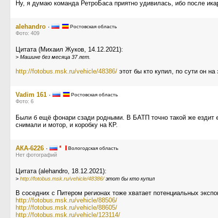
Ну, я думаю команда РетроБаса приятно удивилась, ибо после икар
alehandro
·
Ростовская область
Фото: 409
Цитата (Михаил Жуков, 14.12.2021):
>
Машине без месяца 37 лет.
http://fotobus.msk.ru/vehicle/48386/
этот бы кто купил, по сути он на
Vadim 161
·
Ростовская область
Фото: 6
Были б ещё фонари сзади родными. В БАТП точно такой же ездит е
снимали и мотор, и коробку на КР.
АКА-6226
·
Вологодская область
Нет фотографий
Цитата (alehandro, 18.12.2021):
>
http://fotobus.msk.ru/vehicle/48386/
этот бы кто купил
В соседних с Питером регионах тоже хватает потенциальных экспо
http://fotobus.msk.ru/vehicle/88506/
http://fotobus.msk.ru/vehicle/88605/
http://fotobus.msk.ru/vehicle/123114/