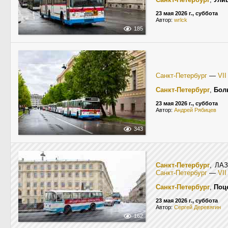
23 мая 2026 г., суббота
Автор:
wrlck
185
Санкт-Петербург
—
VI
Санкт-Петербург
,
Бол
23 мая 2026 г., суббота
Автор:
Андрей Рябицев
343
Санкт-Петербург
, ЛА
Санкт-Петербург
—
VI
Санкт-Петербург
,
Поц
23 мая 2026 г., суббота
Автор:
Сергей Деревягин
162