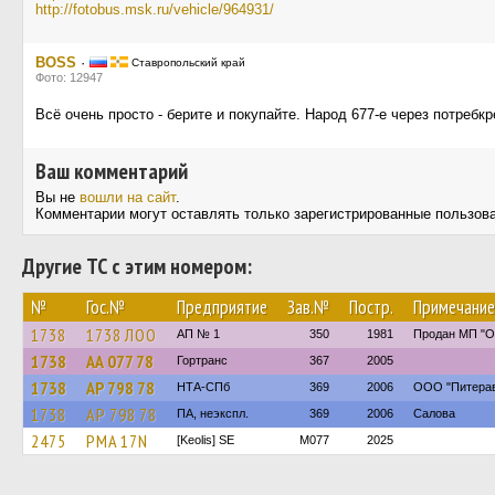
http://fotobus.msk.ru/vehicle/964931/
BOSS
·
Ставропольский край
Фото: 12947
Всё очень просто - берите и покупайте. Народ 677-е через потребк
Ваш комментарий
Вы не
вошли на сайт
.
Комментарии могут оставлять только зарегистрированные пользов
Другие ТС с этим номером:
№
Гос.№
Предприятие
Зав.№
Постр.
Примечание
1738
1738 ЛОО
АП № 1
350
1981
Продан МП "О
1738
АА 077 78
Гортранс
367
2005
1738
АР 798 78
НТА-СПб
369
2006
ООО "Питерав
1738
АР 798 78
ПА, неэкспл.
369
2006
Салова
2475
PMA 17N
[Keolis] SE
M077
2025