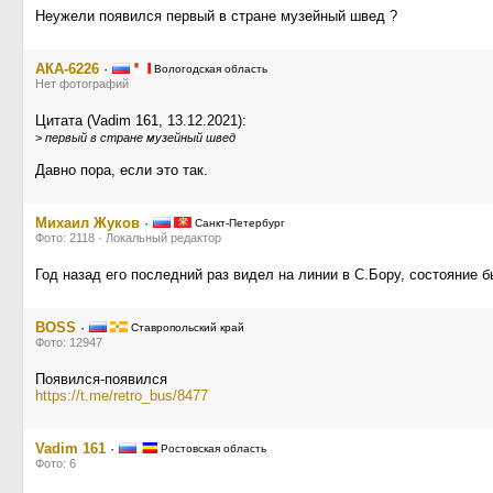
Неужели появился первый в стране музейный швед ?
АКА-6226
·
Вологодская область
Нет фотографий
Цитата (Vadim 161, 13.12.2021):
>
первый в стране музейный швед
Давно пора, если это так.
Михаил Жуков
·
Санкт-Петербург
Фото: 2118 · Локальный редактор
Год назад его последний раз видел на линии в С.Бору, состояние 
BOSS
·
Ставропольский край
Фото: 12947
Появился-появился
https://t.me/retro_bus/8477
Vadim 161
·
Ростовская область
Фото: 6