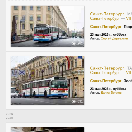
Санкт-Петербург
, MA
Санкт-Петербург
—
VI
Санкт-Петербург
,
Поц
23 мая 2026 г., суббота
Автор:
Сергей Деревягин
261
Санкт-Петербург
, T
Санкт-Петербург
—
VI
Санкт-Петербург
,
Зел
23 мая 2026 г., суббота
Автор:
Данил Беляев
531
2026
2025