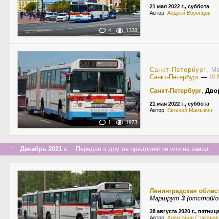
21 мая 2022 г., суббота
Автор:
Андрей Воронцов
4
1338
Санкт-Петербург
, M
Санкт-Петербург
—
II
Санкт-Петербург
,
Дво
21 мая 2022 г., суббота
Автор:
Евгений Мамыкин
1
1973
↑
Декабрь 2021 г.
Передан в другое предприятие или на завод
Ленинградская облас
Маршрут
3
(отстой/о
28 августа 2020 г., пятниц
Автор:
Александр Стаканов