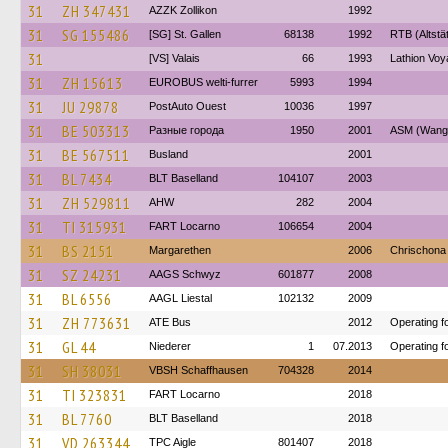
31
ZH 347431
AZZK Zollikon
1992
31
SG 155486
[SG] St. Gallen
68138
1992
RTB (Altstä
31
[VS] Valais
66
1993
Lathion Voy
31
ZH 15613
EUROBUS welti-furrer
5993
1994
31
JU 29878
PostAuto Ouest
10036
1997
31
BE 503313
Разные города
1950
2001
ASM (Wange
31
BE 567511
Busland
2001
31
BL 7434
BLT Baselland
104107
2003
31
ZH 529811
AHW
282
2004
31
TI 315931
FART Locarno
106654
2004
31
BS 2151
Margarethen
2006
Chrischona
31
SZ 24231
AAGS Schwyz
601877
2008
31
BL 6556
AAGL Liestal
102132
2009
31
ZH 773631
ATE Bus
2012
Operating f
31
GL 44
Niederer
1
07.2013
Operating f
31
SH 38031
VBSH Schaffhausen
704328
2014
31
TI 323831
FART Locarno
2018
31
BL 7760
BLT Baselland
2018
31
VD 263344
TPC Aigle
801407
2018