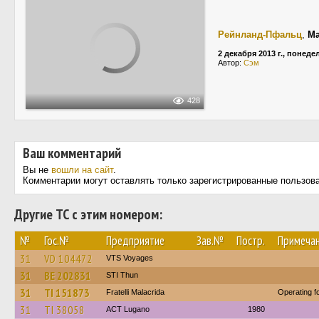
Рейнланд-Пфальц
,
Ma
2 декабря 2013 г., понед
Автор:
Сэм
428
Ваш комментарий
Вы не
вошли на сайт
.
Комментарии могут оставлять только зарегистрированные пользов
Другие ТС с этим номером:
№
Гос.№
Предприятие
Зав.№
Постр.
Примеча
31
VD 104472
VTS Voyages
31
BE 202831
STI Thun
31
TI 151873
Fratelli Malacrida
Operating f
31
TI 38058
ACT Lugano
1980