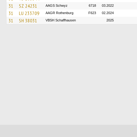
31
SZ 24231
AAGS Schwyz
6718
03.2022
31
LU 233709
AAGR Rothenburg
F623
02.2024
31
SH 38031
VBSH Schaffhausen
2025