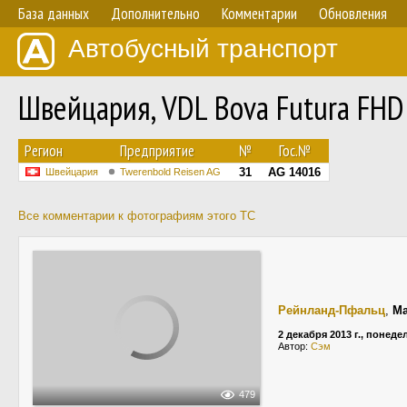
База данных
Дополнительно
Комментарии
Обновления
Автобусный транспорт
Швейцария, VDL Bova Futura FHD
Регион
Предприятие
№
Гос.№
31
AG 14016
Швейцария
Twerenbold Reisen AG
Все комментарии к фотографиям этого ТС
Рейнланд-Пфальц
,
Ma
2 декабря 2013 г., понед
Автор:
Сэм
479