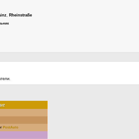
inz
,
Rheinstraße
ельник
атели.
ние
or
PostAuto