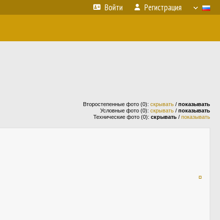
Войти
Регистрация
Второстепенные фото (0):
скрывать
/
показывать
Условные фото (0):
скрывать
/
показывать
Технические фото (0):
скрывать
/
показывать
¤