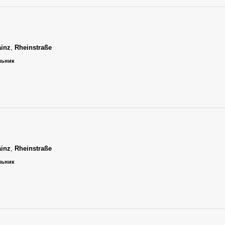
inz
,
Rheinstraße
ельник
inz
,
Rheinstraße
ельник