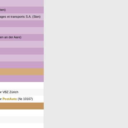
tten)
ages et transports S.A. (Sion)
n an der Aare)
or VBZ Zürich
or
PostAuto
(№ 10167)