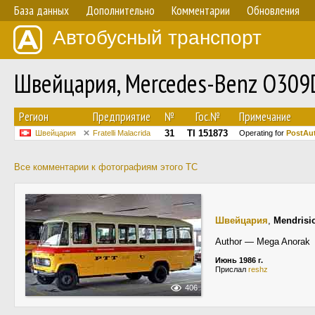
База данных
Дополнительно
Комментарии
Обновления
Автобусный транспорт
Швейцария, Mercedes-Benz O30
Регион
Предприятие
№
Гос.№
Примечание
31
TI 151873
Швейцария
Fratelli Malacrida
Operating for
PostAu
Все комментарии к фотографиям этого ТС
Швейцария
,
Mendrisi
Author — Mega Anorak
Июнь 1986 г.
Прислал
reshz
406