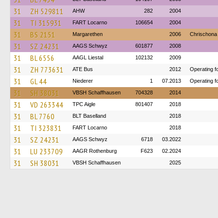
31
ZH 529811
AHW
282
2004
31
TI 315931
FART Locarno
106654
2004
31
BS 2151
Margarethen
2006
Chrischona
31
SZ 24231
AAGS Schwyz
601877
2008
31
BL 6556
AAGL Liestal
102132
2009
31
ZH 773631
ATE Bus
2012
Operating f
31
GL 44
Niederer
1
07.2013
Operating f
31
SH 38031
VBSH Schaffhausen
704328
2014
31
VD 263344
TPC Aigle
801407
2018
31
BL 7760
BLT Baselland
2018
31
TI 323831
FART Locarno
2018
31
SZ 24231
AAGS Schwyz
6718
03.2022
31
LU 233709
AAGR Rothenburg
F623
02.2024
31
SH 38031
VBSH Schaffhausen
2025