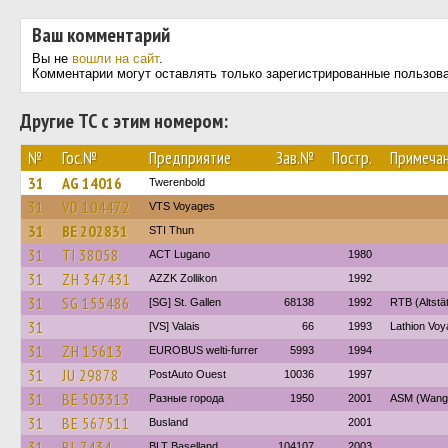
Ваш комментарий
Вы не
вошли на сайт
.
Комментарии могут оставлять только зарегистрированные пользов
Другие ТС с этим номером:
№
Гос.№
Предприятие
Зав.№
Постр.
Примеча
31
AG 14016
Twerenbold
31
VD 104472
VTS Voyages
31
BE 202831
STI Thun
31
TI 38058
ACT Lugano
1980
31
ZH 347431
AZZK Zollikon
1992
31
SG 155486
[SG] St. Gallen
68138
1992
RTB (Altstä
31
[VS] Valais
66
1993
Lathion Voy
31
ZH 15613
EUROBUS welti-furrer
5993
1994
31
JU 29878
PostAuto Ouest
10036
1997
31
BE 503313
Разные города
1950
2001
ASM (Wange
31
BE 567511
Busland
2001
31
BL 7434
BLT Baselland
104107
2003