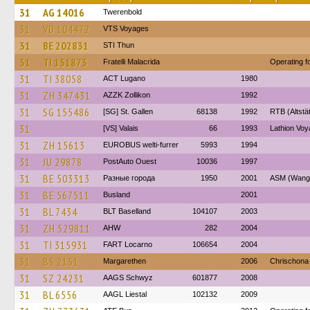
31
AG 14016
Twerenbold
31
VD 104472
VTS Voyages
31
BE 202831
STI Thun
31
TI 151873
Fratelli Malacrida
Operating f
31
TI 38058
ACT Lugano
1980
31
ZH 347431
AZZK Zollikon
1992
31
SG 155486
[SG] St. Gallen
68138
1992
RTB (Altstä
31
[VS] Valais
66
1993
Lathion Voy
31
ZH 15613
EUROBUS welti-furrer
5993
1994
31
JU 29878
PostAuto Ouest
10036
1997
31
BE 503313
Разные города
1950
2001
ASM (Wange
31
BE 567511
Busland
2001
31
BL 7434
BLT Baselland
104107
2003
31
ZH 529811
AHW
282
2004
31
TI 315931
FART Locarno
106654
2004
31
BS 2151
Margarethen
2006
Chrischona
31
SZ 24231
AAGS Schwyz
601877
2008
31
BL 6556
AAGL Liestal
102132
2009