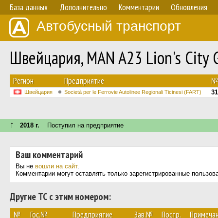
База данных
Дополнительно
Комментарии
Обновления
Автобусный транспорт
Швейцария, MAN A23 Lion's City
Регион
Предприятие
№
31
Швейцария
Società per le Ferrovie Autolinee Regionali Ticinesi (FART)
↑
2018 г.
Поступил на предприятие
Ваш комментарий
Вы не
вошли на сайт
.
Комментарии могут оставлять только зарегистрированные пользов
Другие ТС с этим номером:
№
Гос.№
Предприятие
Зав.№
Постр.
Примеча