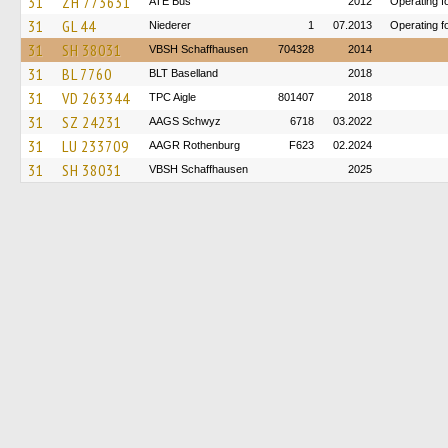
31
ZH 773631
ATE Bus
2012
Operating f
31
GL 44
Niederer
1
07.2013
Operating f
31
SH 38031
VBSH Schaffhausen
704328
2014
31
BL 7760
BLT Baselland
2018
31
VD 263344
TPC Aigle
801407
2018
31
SZ 24231
AAGS Schwyz
6718
03.2022
31
LU 233709
AAGR Rothenburg
F623
02.2024
31
SH 38031
VBSH Schaffhausen
2025