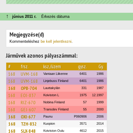
↑
június 2011 г.
Érkezés dátuma
Megjegyzése(d)
Kommenteléshez
be kell jelentkezni
.
Járművek azonos pályaszámmal:
#
frsz.
ksz./üzem
gysz.
Gy.
168
UVM-168
Vantaan Liikenne
6401
1986
168
UVM-168
Linjebuss Finland
6401
1986
168
OPB-704
Lauttakylän
331
1987
168
EOI-837
Koiviston L
1975
12.1997
168
RIZ-670
Nobina Finland
57
1999
168
GEJ-607
Transdev Finland
55
2000
168
OXI-677
Paunu
P060906
2006
168
TZH-832
Kuopion
3571
2014
168
SLX-848
Koiviston Oulu
4612
2015