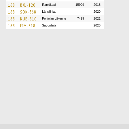
168
BXJ-120
Rapiditaxi
15909
2018
168
SOK-368
Länsilinjat
2020
168
KUB-810
Pohjolan Liikenne
7499
2021
168
ISM-518
Savonlinja
2025