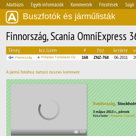
Adatbázis
Egyéb információk
Kommentek
Frissítések
Súgó
Buszfotók és járműlisták
Finnország, Scania OmniExpress 3
Térség
ksz./üzem
#
frsz.
kezdete
v
Pohjolan Turistiauto Oy
168
ZNZ-768
06.2011
2
Finnország
A jármű fotóihoz tartozó összes komment
Svédország
,
Stockhol
3 május 2013 г., péntek
Készítette:
Новиков Сергей
428