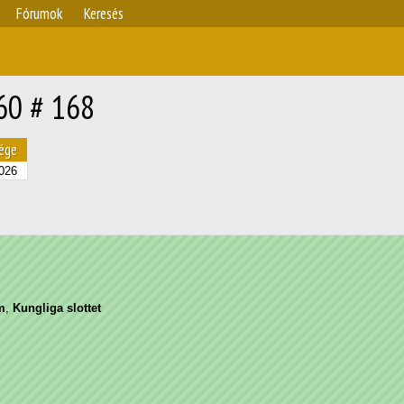
Fórumok
Keresés
60 # 168
ége
026
m
,
Kungliga slottet