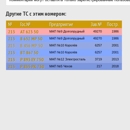
Другие ТС с этим номером:
№
Гос.№
Предприятие
Зав.№
Постр.
213
АТ 623 50
МАП №9 Долгопрудный
49270
1986
213
В 652 МР 50
МАП №9 Долгопрудный
49270
1986
213
В 456 МР 50
МАП №10 Королёв
6257
2001
213
ВТ 867 50
МАП №10 Королёв
6257
2001
213
Р 893 ЕУ 750
МАП №12 Электросталь
3719
2013
213
Р 835 РК 750
МАП №5 Чехов
217
2018