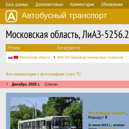
База данных
Дополнительно
Комментарии
Обновления
Автобусный транспорт
Московская область, ЛиАЗ-5256.
Регион
Предприятие
Московская область
МАП №5 Производственная база г.Серпухов
Все комментарии к фотографиям этого ТС
↑
Декабрь 2020 г.
Списан
Московская область
,
Маршрут
8
11 июля 2013 г., четверг
Автор:
Дмитрий_931