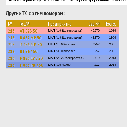
Другие ТС с этим номером:
№
Гос.№
Предприятие
Зав.№
Постр.
213
АТ 623 50
МАП №9 Долгопрудный
49270
1986
213
В 652 МР 50
МАП №9 Долгопрудный
49270
1986
213
В 456 МР 50
МАП №10 Королёв
6257
2001
213
ВТ 867 50
МАП №10 Королёв
6257
2001
213
Р 893 ЕУ 750
МАП №12 Электросталь
3719
2013
213
Р 835 РК 750
МАП №5 Чехов
217
2018