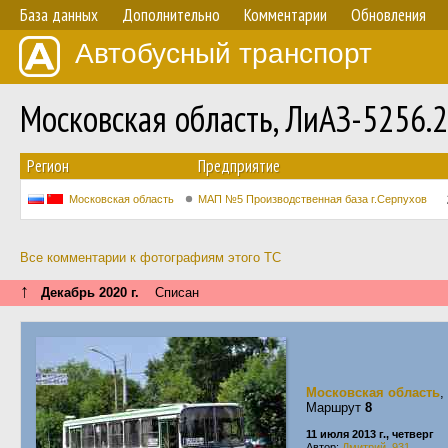
База данных
Дополнительно
Комментарии
Обновления
Автобусный транспорт
Московская область, ЛиАЗ-5256.
Регион
Предприятие
Московская область
МАП №5 Производственная база г.Серпухов
Все комментарии к фотографиям этого ТС
↑
Декабрь 2020 г.
Списан
Московская область
,
Маршрут
8
11 июля 2013 г., четверг
Автор:
Дмитрий_931