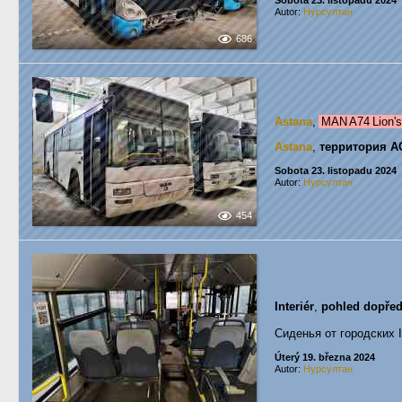
Sobota 23. listopadu 2024
Autor:
Нурсултан
686
Astana
,
MAN A74 Lion's
Astana
,
территория А
Sobota 23. listopadu 2024
Autor:
Нурсултан
454
Interiér
,
pohled dopře
Сиденья от городских Ir
Úterý 19. března 2024
Autor:
Нурсултан