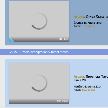
Astana
,
Улица Сыгана
Čtvrtek 11. srpna 2022
Autor:
Нурсултан
432
↑
2015
Přečíslován/předán v rámci města
Astana
,
Проспект Тау
Linka
28
Neděle 31. srpna 2014
Autor:
the.traveller
1025