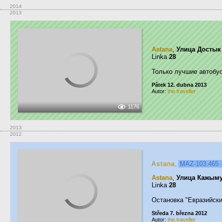
2014
2013
Astana
,
Улица Достык
Linka
28
Только лучшие автобу
Pátek 12. dubna 2013
Autor:
the.traveller
1176
2013
2012
Astana
,
MAZ-103.465
Astana
,
Улица Кажыму
Linka
28
Остановка "Евразийск
Středa 7. března 2012
Autor:
the.traveller