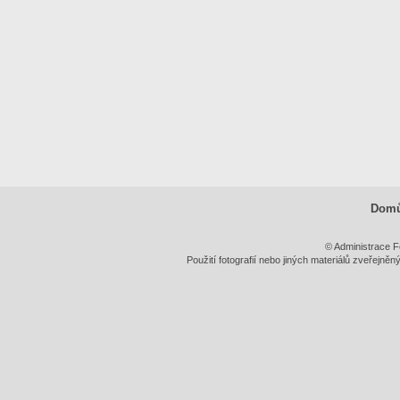
Dom
© Administrace F
Použití fotografií nebo jiných materiálů zveřejně