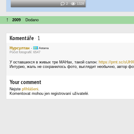
2
1328
↑
2009
Dodano
Komentáře
·
1
Нурсултан
·
Astana
Počet fotografií: 6547
У оставшихся в живых тре МАНах, такой салон:
https://prnt.sc/s
Интурио, жаль не сохранилось фото, выглядит необычно, автор фо
Your comment
Nejste
přihlášeni
.
Komentovat mohou jen registrovaní uživatelé.