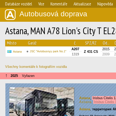
Databáze vozidel
Více
Komentáře
Aktualizace
Nápověda
Autobusová doprava
Astana, MAN A78 Lion's City T EL2
Město
Garáž
č.
SPZ/RZ
Od...
A207
2015
2
JSC "Avtobusnyy park No.1"
Z 431 CS
Astana
1319
2009
2
Všechny komentáře k fotografiím vozidla
↑
2025
Vyřazen
Astana
,
Irisbus Citelis
Astana
,
Irisbus Citeli
Astana
,
территория А