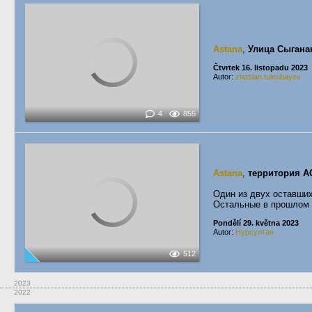
Astana
,
Улица Сыгана
Čtvrtek 16. listopadu 2023
Autor:
zhaslan.tuleubayev
4
855
Astana
,
территория А
Один из двух оставши
Остальные в прошлом 
Pondělí 29. května 2023
Autor:
Нурсултан
512
2023
2022