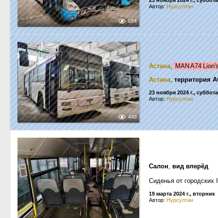
23 ноября 2024 г., суббота
Автор:
Нурсултан
684
Астана
,
MAN A74 Lion'
Астана
,
территория А
23 ноября 2024 г., суббота
Автор:
Нурсултан
449
Салон
,
вид вперёд
Сиденья от городских Ir
19 марта 2024 г., вторник
Автор:
Нурсултан