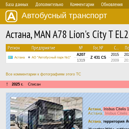
База данных
Дополнительно
Комментарии
Обновления
Автобусный транспорт
Астана, MAN A78 Lion's City T E
Регион
Предприятие
№
Гос.№
С...
По
A207
2015
20
Z 431 CS
Астана
АО "Автобусный парк №1"
1319
2009
20
Все комментарии к фотографиям этого ТС
↑
2025 г.
Списан
Астана
,
Irisbus Citelis
Астана
,
Irisbus Citeli
Астана
,
территория А