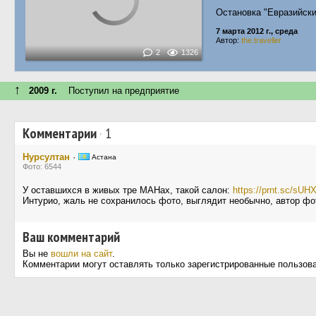
Остановка "Евразийск
7 марта 2012 г., среда
Автор:
the.traveller
2
1326
↑
2009 г.
Поступил на предприятие
Комментарии
·
1
Нурсултан
·
Астана
Фото: 6544
У оставшихся в живых тре МАНах, такой салон:
https://prnt.sc/s
Интурио, жаль не сохранилось фото, выглядит необычно, автор фо
Ваш комментарий
Вы не
вошли на сайт
.
Комментарии могут оставлять только зарегистрированные пользов