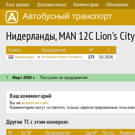
База данных
Дополнительно
Комментарии
Обновления
Автобусный транспорт
Нидерланды, MAN 12C Lion's Cit
Регион
Предприятие
№
С...
173
03.2026
Нидерланды
Amsterdam Airport Schiphol
↑
Март 2026 г.
Поступил на предприятие
Ваш комментарий
Вы не
вошли на сайт
.
Комментарии могут оставлять только зарегистрированные пользов
Другие ТС с этим номером:
№
Гос.№
Предприятие
Зав.№
Постр.
Примеч