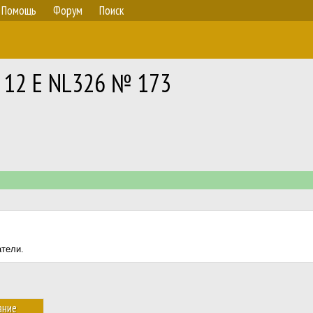
Помощь
Форум
Поиск
y 12 E NL326 № 173
атели.
ание