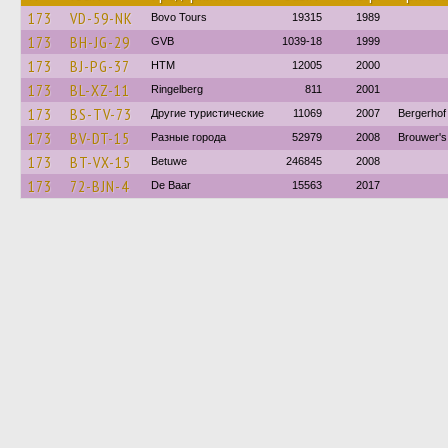
173
VD-59-NK
Bovo Tours
19315
1989
173
BH-JG-29
GVB
1039-18
1999
173
BJ-PG-37
HTM
12005
2000
173
BL-XZ-11
Ringelberg
811
2001
173
BS-TV-73
Другие туристические
11069
2007
Bergerhof
173
BV-DT-15
Разные города
52979
2008
Brouwer's 
173
BT-VX-15
Betuwe
246845
2008
173
72-BJN-4
De Baar
15563
2017