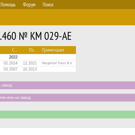
Помощь
Форум
Поиск
1.460 № KM 029-AE
С...
По...
Примечание
2022
02.2014
12.2021
Bergerhof Tours B.V.
03.2007
10.2013
 завод
ие или на завод