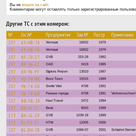
Вы не
вошли на сайт
.
Комментарии могут оставлять только зарегистрированные пользов
Другие ТС с этим номером:
№
Гос.№
Предприятие
Зав.№
Постр.
Примечание
237
65-HB-76
Vermaat
16832
1979
237
65-HB-76
Vermaat
16832
1979
237
BF-70-ZT
GVB
253-28
1982
237
BP-06-LZ
OAD
3419
1985
237
BV-96-YY
Sijpkes Reizen
13010
1987
173
VD-59-NK
Bovo Tours
19315
1989
237
VK-74-GD
Snelle Vliet
4708
1991
237
VK-74-GD
Разные города
4708
1991
Verkeersschool 
237
BB-FB-28
Havi Travel
2472
1994
237
BH-VJ-27
Beuk
9043
1999
173
BH-JG-29
GVB
1039-18
1999
173
BJ-PG-37
HTM
12005
2000
237
BL-DH-78
GVB
1068-07
2001
Schiphol Sternet