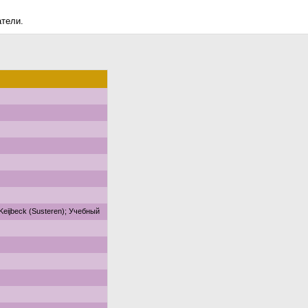
атели.
Keijbeck (Susteren); Учебный