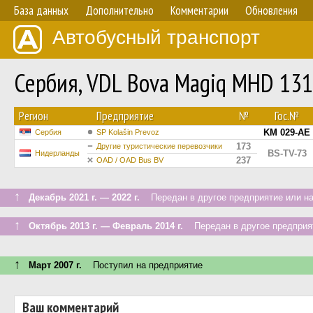
База данных
Дополнительно
Комментарии
Обновления
Автобусный транспорт
Сербия, VDL Bova Magiq MHD 13
Регион
Предприятие
№
Гос.№
KM 029-AE
Сербия
SP Kolašin Prevoz
173
Другие туристические перевозчики
BS-TV-73
Нидерланды
237
OAD / OAD Bus BV
↑
Декабрь 2021 г. — 2022 г.
Передан в другое предприятие или на
↑
Октябрь 2013 г. — Февраль 2014 г.
Передан в другое предприят
↑
Март 2007 г.
Поступил на предприятие
Ваш комментарий