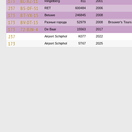
173
BL-XZ-11
Ringelberg
811
2001
237
BS-DF-51
RET
600484
2006
173
BT-VX-15
Betuwe
246845
2008
173
BV-DT-15
Разные города
52979
2008
Brouwer's Tours 
173
72-BJN-4
De Baar
15563
2017
237
Airport Schiphol
K077
2022
173
Airport Schiphol
5T67
2025