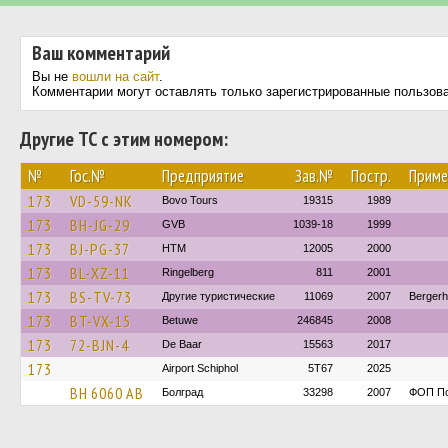
Ваш комментарий
Вы не
вошли на сайт
.
Комментарии могут оставлять только зарегистрированные пользов
Другие ТС с этим номером:
№
Гос.№
Предприятие
Зав.№
Постр.
Приме
173
VD-59-NK
Bovo Tours
19315
1989
173
BH-JG-29
GVB
1039-18
1999
173
BJ-PG-37
HTM
12005
2000
173
BL-XZ-11
Ringelberg
811
2001
173
BS-TV-73
Другие туристические
11069
2007
Bergerh
173
BT-VX-15
Betuwe
246845
2008
173
72-BJN-4
De Baar
15563
2017
173
Airport Schiphol
5T67
2025
BH 6060 AB
Болград
33298
2007
ФОП По