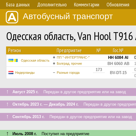
База данных
Дополнительно
Комментарии
Обновления
Автобусный транспорт
Одесская область, Van Hool T916
Регион
Предприятие
№
Гос.№
HH 6084 AI
ПП "-ИНТЕРТРАНС-"
Одесская область
BH 6060 AB
Болград, прочие
173
BV-DT-15
Нидерланды
Разные города
↑
Август 2025 г.
Передан в другое предприятие или на завод
↑
Октябрь 2023 г. — Декабрь 2024 г.
Передан в другое предприят
↑
Сентябрь 2013 г.
Передан в другое предприятие или на завод
↑
Июль 2008 г.
Поступил на предприятие