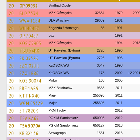
20
OP 09932
Sindbad Opole
20
BLD 7534
MZK Oświęcim
32684
1979
200
20
WWA 1184
DLA Wrocław
29659
1981
20
WU 46487
Zagozda / Henzago
35
1991
20
OP 70487
Luz
1991
20
KOS 75903
MZK Oświęcim
1994
201
20
TBU 54PK
UT Pawelec (Bytom)
2726
1996
20
SK 0552K
UT Pawelec (Bytom)
2726
1996
20
SZO 02UR
KŁOSOK WS
3547
1998
20
SZO 1R86
KŁOSOK WS
173
2002
12.202
20
KOS 90074
Mirko
168
2005
20
EBE 1AR9
MZK Bełchatów
9533
2011
20
KTT NX40
Majer
255695
2011
20
WGM 65329
Majer
255695
2011
20
ST 7820K
PKM Tychy
2012
20
TSA KA67
PGKiM Sandomierz
650093
2012
20
TSA 5070A
PGKiM Sandomierz
650127
2013
20
KR 8X136
Szwagropol
1551
2013