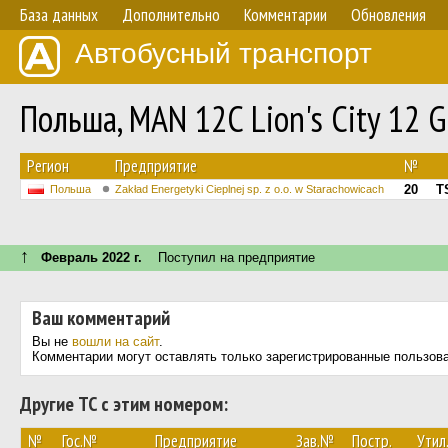
База данных
Дополнительно
Комментарии
Обновления
Автобусный транспорт
Польша, MAN 12C Lion's City 12 G
Регион
Предприятие
№
20
T
Польша
Zakład Energetyki Cieplnej sp. z o.o. w Starachowicach
↑
Февраль 2022 г.
Поступил на предприятие
Ваш комментарий
Вы не
вошли на сайт
.
Комментарии могут оставлять только зарегистрированные пользов
Другие ТС с этим номером:
№
Гос.№
Предприятие
Зав.№
Постр.
Утил