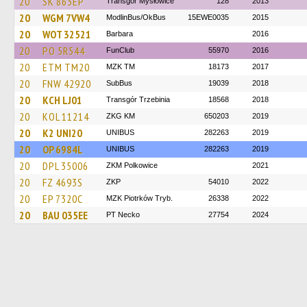
20
SK 863EP
Transgór Mysłowice
128
2013
20
WGM 7VW4
ModlinBus/OkBus
15EWE0035
2015
20
WOT 32521
Barbara
2016
20
PO 5R544
FunClub
55970
2016
20
ETM TM20
MZK TM
18173
2017
20
FNW 42920
SubBus
19039
2018
20
KCH LJ01
Transgór Trzebinia
18568
2018
20
KOL 11214
ZKG KM
650203
2019
20
K2 UNI20
UNIBUS
282263
2019
20
OP 6984L
UNIBUS
282263
2019
20
DPL 35006
ZKM Polkowice
2021
20
FZ 4693S
ZKP
54010
2022
20
EP 7320C
MZK Piotrków Tryb.
26338
2022
20
BAU 035EE
PT Necko
27754
2024