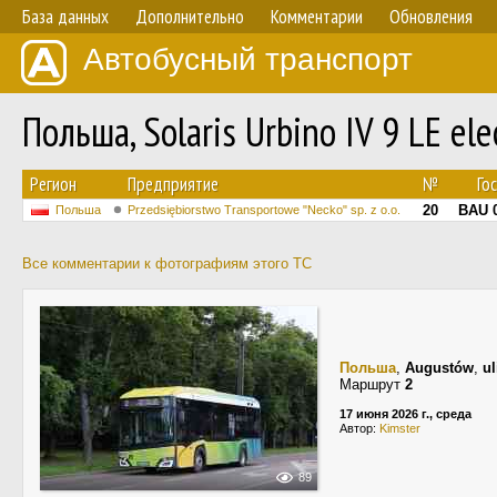
База данных
Дополнительно
Комментарии
Обновления
Автобусный транспорт
Польша, Solaris Urbino IV 9 LE el
Регион
Предприятие
№
Го
20
BAU 
Польша
Przedsiębiorstwo Transportowe "Necko" sp. z o.o.
Все комментарии к фотографиям этого ТС
Польша
,
Augustów
,
u
Маршрут
2
17 июня 2026 г., среда
Автор:
Kimster
89