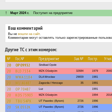
↑
Март 2024 г.
Поступил на предприятие
Ваш комментарий
Вы не
вошли на сайт
.
Комментарии могут оставлять только зарегистрированные пользов
Другие ТС с этим номером:
№
Гос.№
Предприятие
Зав.№
Постр.
Утил
20
OP 09932
Sindbad Opole
20
BLD 7534
MZK Oświęcim
32684
1979
200
20
WWA 1184
DLA Wrocław
29659
1981
20
WU 46487
Zagozda / Henzago
35
1991
20
OP 70487
Luz
1991
20
KOS 75903
MZK Oświęcim
1994
201
20
TBU 54PK
UT Pawelec (Bytom)
2726
1996
20
SK 0552K
UT Pawelec (Bytom)
2726
1996