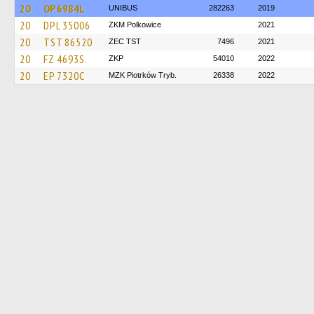
20
OP 6984L
UNIBUS
282263
2019
20
DPL 35006
ZKM Polkowice
2021
20
TST 86520
ZEC TST
7496
2021
20
FZ 4693S
ZKP
54010
2022
20
EP 7320C
MZK Piotrków Tryb.
26338
2022