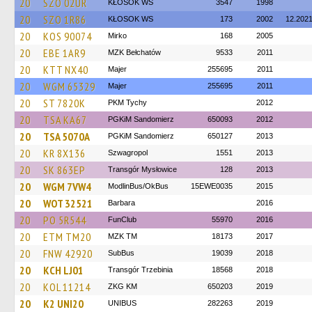
20
SZO 02UR
KŁOSOK WS
3547
1998
20
SZO 1R86
KŁOSOK WS
173
2002
12.202
20
KOS 90074
Mirko
168
2005
20
EBE 1AR9
MZK Bełchatów
9533
2011
20
KTT NX40
Majer
255695
2011
20
WGM 65329
Majer
255695
2011
20
ST 7820K
PKM Tychy
2012
20
TSA KA67
PGKiM Sandomierz
650093
2012
20
TSA 5070A
PGKiM Sandomierz
650127
2013
20
KR 8X136
Szwagropol
1551
2013
20
SK 863EP
Transgór Mysłowice
128
2013
20
WGM 7VW4
ModlinBus/OkBus
15EWE0035
2015
20
WOT 32521
Barbara
2016
20
PO 5R544
FunClub
55970
2016
20
ETM TM20
MZK TM
18173
2017
20
FNW 42920
SubBus
19039
2018
20
KCH LJ01
Transgór Trzebinia
18568
2018
20
KOL 11214
ZKG KM
650203
2019
20
K2 UNI20
UNIBUS
282263
2019