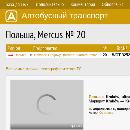
База данных
Дополнительно
Комментарии
Обновления
Автобусный транспорт
Польша, Mercus № 20
Регион
Предприятие
№
Гос.№
20
WOT 3252
Польша
Transport Drogowy "Barbara" Barbara Penar
Все комментарии к фотографиям этого ТС
Польша
,
Kraków
,
ulic
Маршрут
Kraków — Kr
30 апреля 2018 г., понед
Автор:
Overdose
590