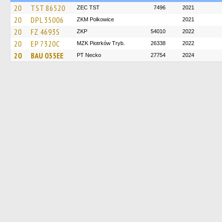
20
TST 86520
ZEC TST
7496
2021
20
DPL 35006
ZKM Polkowice
2021
20
FZ 4693S
ZKP
54010
2022
20
EP 7320C
MZK Piotrków Tryb.
26338
2022
20
BAU 035EE
PT Necko
27754
2024