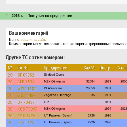
↑
2016 г.
Поступил на предприятие
Ваш комментарий
Вы не
вошли на сайт
.
Комментарии могут оставлять только зарегистрированные пользов
Другие ТС с этим номером:
№
Гос.№
Предприятие
Зав.№
Постр.
Утил
20
OP 09932
Sindbad Opole
20
BLD 7534
MZK Oświęcim
32684
1979
200
20
WWA 1184
DLA Wrocław
29659
1981
20
WU 46487
Zagozda / Henzago
35
1991
20
OP 70487
Luz
1991
20
KOS 75903
MZK Oświęcim
1994
201
20
TBU 54PK
UT Pawelec (Bytom)
2726
1996
20
SK 0552K
UT Pawelec (Bytom)
2726
1996