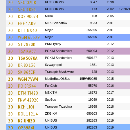
20
SZO 02UR
KŁOSOK WS
3547
1998
20
SZO 1R86
KŁOSOK WS
173
2002
12.202
20
KOS 90074
Mirko
168
2005
20
EBE 1AR9
MZK Bełchatów
9533
2011
20
KTT NX40
Majer
255695
2011
20
WGM 65329
Majer
255695
2011
20
ST 7820K
PKM Tychy
2012
20
TSA KA67
PGKiM Sandomierz
650093
2012
20
TSA 5070A
PGKiM Sandomierz
650127
2013
20
KR 8X136
Szwagropol
1551
2013
20
SK 863EP
Transgór Mysłowice
128
2013
20
WGM 7VW4
ModlinBus/OkBus
15EWE0035
2015
20
PO 5R544
FunClub
55970
2016
20
ETM TM20
MZK TM
18173
2017
20
FNW 42920
SubBus
19039
2018
20
KCH LJ01
Transgór Trzebinia
18568
2018
20
KOL 11214
ZKG KM
650203
2019
20
K2 UNI20
UNIBUS
282263
2019
20
OP 6984L
UNIBUS
282263
2019