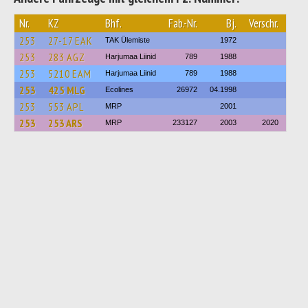
Nr.
KZ
Bhf.
Fab.-Nr.
Bj.
Verschr.
253
27-17 ЕАК
TAK Ülemiste
1972
253
283 AGZ
Harjumaa Liinid
789
1988
253
5210 ЕАМ
Harjumaa Liinid
789
1988
253
425 MLG
Ecolines
26972
04.1998
253
553 APL
MRP
2001
253
253 ARS
MRP
233127
2003
2020