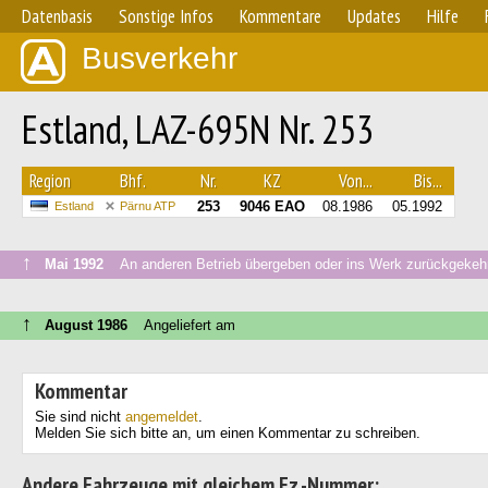
Datenbasis
Sonstige Infos
Kommentare
Updates
Hilfe
Busverkehr
Estland, LAZ-695N Nr. 253
Region
Bhf.
Nr.
KZ
Von...
Bis...
253
9046 ЕАО
08.1986
05.1992
Estland
Pärnu ATP
↑
Mai 1992
An anderen Betrieb übergeben oder ins Werk zurückgekeh
↑
August 1986
Angeliefert am
Kommentar
Sie sind nicht
angemeldet
.
Melden Sie sich bitte an, um einen Kommentar zu schreiben.
Andere Fahrzeuge mit gleichem Fz.-Nummer: