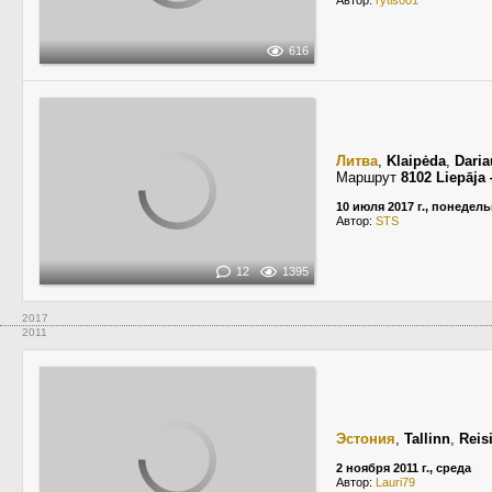
Автор:
rytis001
616
Литва
,
Klaipėda
,
Daria
Маршрут
8102 Liepāja
10 июля 2017 г., понедел
Автор:
STS
12
1395
2017
2011
Эстония
,
Tallinn
,
Reis
2 ноября 2011 г., среда
Автор:
Lauri79