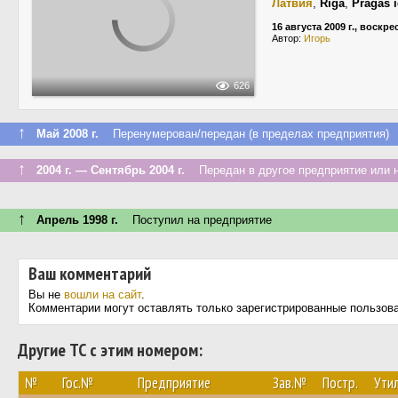
Латвия
,
Rīga
,
Prāgas i
16 августа 2009 г., воскр
Автор:
Игорь
626
↑
Май 2008 г.
Перенумерован/передан (в пределах предприятия)
↑
2004 г. — Сентябрь 2004 г.
Передан в другое предприятие или н
↑
Апрель 1998 г.
Поступил на предприятие
Ваш комментарий
Вы не
вошли на сайт
.
Комментарии могут оставлять только зарегистрированные пользов
Другие ТС с этим номером:
№
Гос.№
Предприятие
Зав.№
Постр.
Утил