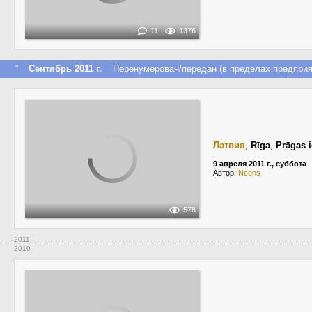
11
1376
↑
Сентябрь 2011 г.
Перенумерован/передан (в пределах предприя
Латвия
,
Rīga
,
Prāgas i
9 апреля 2011 г., суббота
Автор:
Neons
578
2011
2010