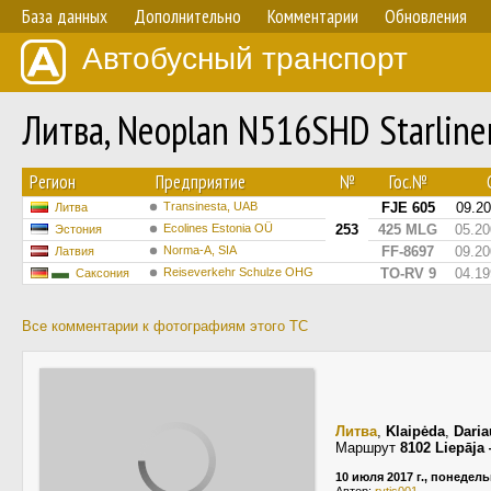
База данных
Дополнительно
Комментарии
Обновления
Автобусный транспорт
Литва, Neoplan N516SHD Starlin
Регион
Предприятие
№
Гос.№
Transinesta, UAB
FJE 605
09.2
Литва
Ecolines Estonia OÜ
253
425 MLG
05.20
Эстония
Norma-A, SIA
FF-8697
09.20
Латвия
Reiseverkehr Schulze OHG
TO-RV 9
04.19
Саксония
Все комментарии к фотографиям этого ТС
Литва
,
Klaipėda
,
Daria
Маршрут
8102 Liepāja
10 июля 2017 г., понедел