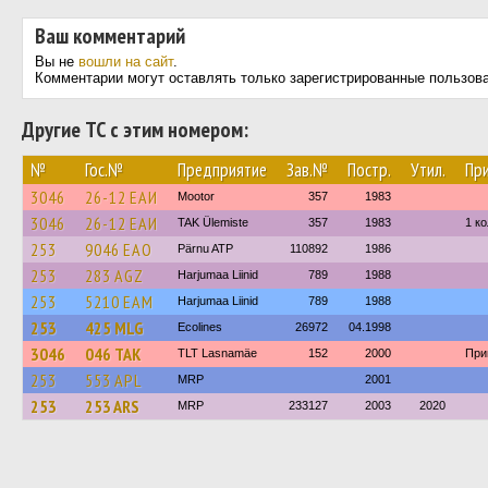
Ваш комментарий
Вы не
вошли на сайт
.
Комментарии могут оставлять только зарегистрированные пользов
Другие ТС с этим номером:
№
Гос.№
Предприятие
Зав.№
Постр.
Утил.
Пр
3046
26-12 ЕАИ
Mootor
357
1983
3046
26-12 ЕАИ
TAK Ülemiste
357
1983
1 к
253
9046 ЕАО
Pärnu ATP
110892
1986
253
283 AGZ
Harjumaa Liinid
789
1988
253
5210 ЕАМ
Harjumaa Liinid
789
1988
253
425 MLG
Ecolines
26972
04.1998
3046
046 TAK
TLT Lasnamäe
152
2000
При
253
553 APL
MRP
2001
253
253 ARS
MRP
233127
2003
2020