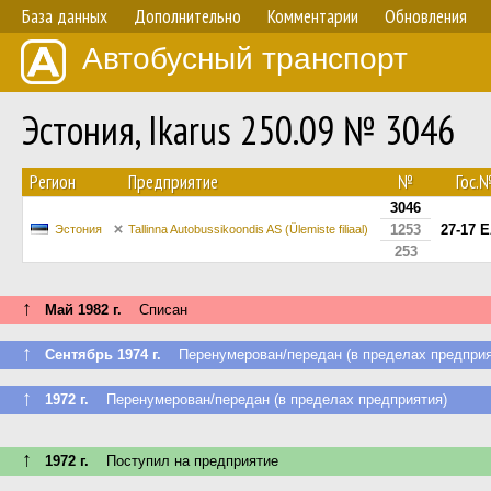
База данных
Дополнительно
Комментарии
Обновления
Автобусный транспорт
Эстония, Ikarus 250.09 № 3046
Регион
Предприятие
№
Гос.
3046
1253
27-17 
Эстония
Tallinna Autobussikoondis AS (Ülemiste filiaal)
253
↑
Май 1982 г.
Списан
↑
Сентябрь 1974 г.
Перенумерован/передан (в пределах предприя
↑
1972 г.
Перенумерован/передан (в пределах предприятия)
↑
1972 г.
Поступил на предприятие