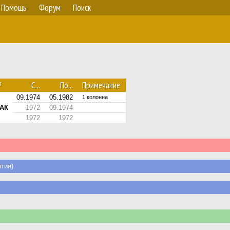
Помощь
Форум
Поиск
№
С...
По...
Примечание
09.1974
05.1982
1 колонна
ЕАК
1972
09.1974
1972
1972
тия)