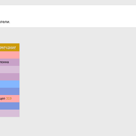
атели.
имечание
олонна
цеп
319