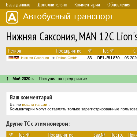
База данных
Дополнительно
Комментарии
Обновления
Автобусный транспорт
Нижняя Саксония, MAN 12C Lion's
Регион
Предприятие
№
Гос.№
С.
83
DEL-BU 830
05.202
Нижняя Саксония
Delbus GmbH
↑
Май 2020 г.
Поступил на предприятие
Ваш комментарий
Вы не
вошли на сайт
.
Комментарии могут оставлять только зарегистрированные пользов
Другие ТС с этим номером:
№
Гос.№
Предприятие
Зав.№
Постр.
При