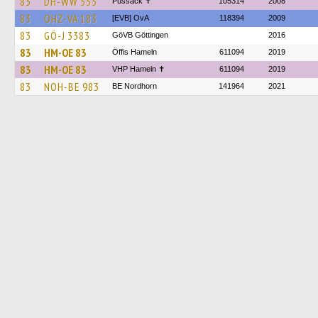
83
DH-WW 555
Pussack ✝
105314
2008
83
OHZ-VA 183
[EVB] OvA
118394
2009
83
GÖ-J 3383
GöVB Göttingen
2016
83
HM-OE 83
Öffis Hameln
611094
2019
83
HM-OE 83
VHP Hameln ✝
611094
2019
83
NOH-BE 983
BE Nordhorn
141964
2021