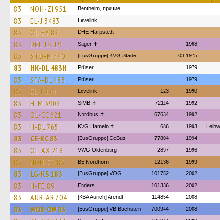
83
NOH-ZI 951
Bentheim, прочие
83
EL-J 3483
Levelink
83
OL-EY 83
DHE Harpstedt
83
DEL-LK 19
Sager ✝
1968
83
STD-M 740
[BusGruppe] KVG Stade
03.1975
83
HK-DL 483H
Prüser
1979
83
SFA-DL 483
Prüser
1979
83
EL-J 830
Levelink
123
1990
83
H-M 3903
StMB ✝
72114
1992
83
OL-CC 621
Nordbus ✝
67634
1992
83
H-DL 765
KVG Hameln ✝
686
1993
Leih
83
CE-KC 83
[BusGruppe] CeBus
77804
1994
83
OL-AX 218
VWG Oldenburg
2897
1996
83
NOH-EZ 83
BE Nordhorn
12136
1999
83
LG-KS 183
[BusGruppe] VOG
101752
2002
83
H-FE 89
Enders
101336
2002
83
AUR-AR 704
[KBA Aurich] Arendt
114854
2008
83
WOB-OW 83
[BusGruppe] VB Bachstein
700944
2008