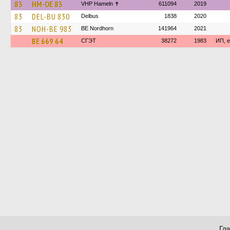
83
HM-OE 83
VHP Hameln ✝
611094
2019
83
DEL-BU 830
Delbus
1838
2020
83
NOH-BE 983
BE Nordhorn
141964
2021
ВЕ 669 64
СГЭТ
38272
1983
ИП, е
Гл