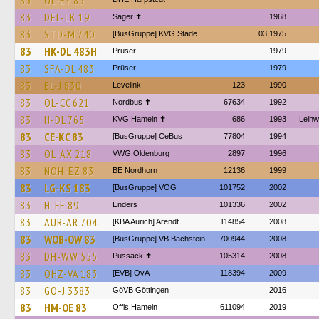
83
OL-EY 83
83
DEL-LK 19
Sager ✝
1968
83
STD-M 740
[BusGruppe] KVG Stade
03.1975
83
HK-DL 483H
Prüser
1979
83
SFA-DL 483
Prüser
1979
83
EL-J 830
Levelink
123
1990
83
OL-CC 621
Nordbus ✝
67634
1992
83
H-DL 765
KVG Hameln ✝
686
1993
Leih
83
CE-KC 83
[BusGruppe] CeBus
77804
1994
83
OL-AX 218
VWG Oldenburg
2897
1996
83
NOH-EZ 83
BE Nordhorn
12136
1999
83
LG-KS 183
[BusGruppe] VOG
101752
2002
83
H-FE 89
Enders
101336
2002
83
AUR-AR 704
[KBA Aurich] Arendt
114854
2008
83
WOB-OW 83
[BusGruppe] VB Bachstein
700944
2008
83
DH-WW 555
Pussack ✝
105314
2008
83
OHZ-VA 183
[EVB] OvA
118394
2009
83
GÖ-J 3383
GöVB Göttingen
2016
83
HM-OE 83
Öffis Hameln
611094
2019