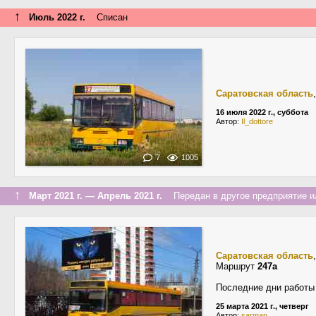
↑
Июль 2022 г.
Списан
Саратовская область
16 июля 2022 г., суббота
Автор:
Il_dottore
7
1005
↑
Март 2021 г. — Апрель 2021 г.
Передан в другое предприятие ил
Саратовская область
Маршрут
247а
Последние дни работы 
25 марта 2021 г., четверг
Автор:
sarman