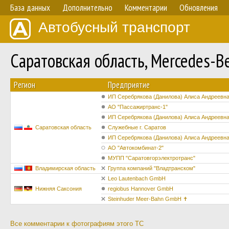
База данных
Дополнительно
Комментарии
Обновления
Автобусный транспорт
Саратовская область, Mercedes-
Регион
Предприятие
ИП Серебрякова (Данилова) Алиса Андреевн
АО "Пассажиртранс-1"
ИП Серебрякова (Данилова) Алиса Андреевн
Саратовская область
Служебные г. Саратов
ИП Серебрякова (Данилова) Алиса Андреевн
АО "Автокомбинат-2"
МУПП "Саратовгорэлектротранс"
Владимирская область
Группа компаний "Владтранском"
Leo Lautenbach GmbH
Нижняя Саксония
regiobus Hannover GmbH
Steinhuder Meer-Bahn GmbH ✝
Все комментарии к фотографиям этого ТС