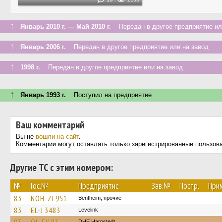
↑
Январь 2010 г. — Май 2010 г.
Передан в другое предприятие ил
↑
Январь 2006 г.
Передан в другое предприятие или на завод
↑
1998 г.
Передан в другое предприятие или на завод
↑
Январь 1993 г.
Поступил на предприятие
Ваш комментарий
Вы не
вошли на сайт
.
Комментарии могут оставлять только зарегистрированные пользов
Другие ТС с этим номером:
№
Гос.№
Предприятие
Зав.№
Постр.
При
83
NOH-ZI 951
Bentheim, прочие
83
EL-J 3483
Levelink
DHE Harpstedt