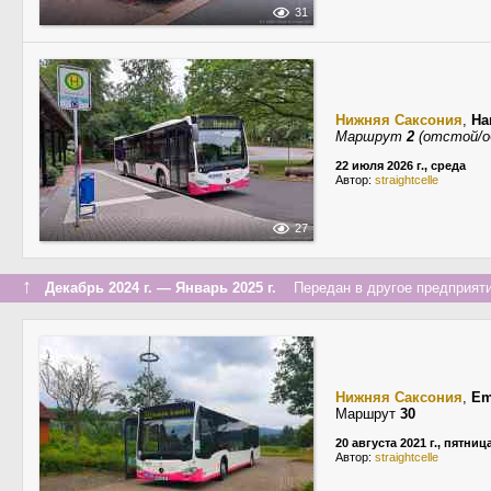
31
Нижняя Саксония
,
Ha
Маршрут
2
(отстой/о
22 июля 2026 г., среда
Автор:
straightcelle
27
↑
Декабрь 2024 г. — Январь 2025 г.
Передан в другое предприяти
Нижняя Саксония
,
Em
Маршрут
30
20 августа 2021 г., пятниц
Автор:
straightcelle