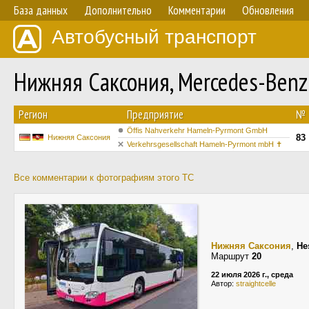
База данных
Дополнительно
Комментарии
Обновления
Автобусный транспорт
Нижняя Саксония, Mercedes-Benz 
Регион
Предприятие
№
Öffis Nahverkehr Hameln-Pyrmont GmbH
83
Нижняя Саксония
Verkehrsgesellschaft Hameln-Pyrmont mbH ✝
Все комментарии к фотографиям этого ТС
Нижняя Саксония
,
He
Маршрут
20
22 июля 2026 г., среда
Автор:
straightcelle