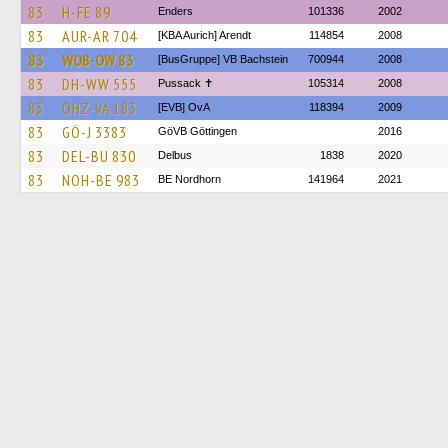
83
H-FE 89
Enders
101336
2002
83
AUR-AR 704
[KBA Aurich] Arendt
114854
2008
83
WOB-OW 83
[BusGruppe] VB Bachstein
700944
2008
83
DH-WW 555
Pussack ✝
105314
2008
83
OHZ-VA 183
[EVB] OvA
118394
2009
83
GÖ-J 3383
GöVB Göttingen
2016
83
DEL-BU 830
Delbus
1838
2020
83
NOH-BE 983
BE Nordhorn
141964
2021