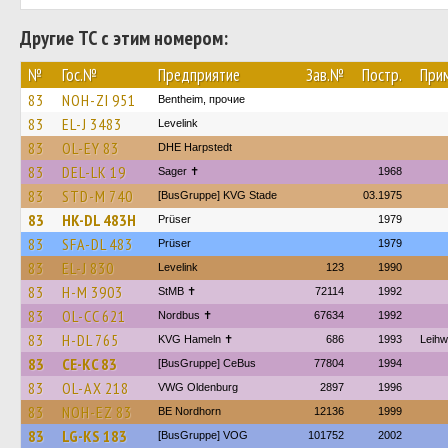
Другие ТС с этим номером:
№
Гос.№
Предприятие
Зав.№
Постр.
При
83
NOH-ZI 951
Bentheim, прочие
83
EL-J 3483
Levelink
83
OL-EY 83
DHE Harpstedt
83
DEL-LK 19
Sager ✝
1968
83
STD-M 740
[BusGruppe] KVG Stade
03.1975
83
HK-DL 483H
Prüser
1979
83
SFA-DL 483
Prüser
1979
83
EL-J 830
Levelink
123
1990
83
H-M 3903
StMB ✝
72114
1992
83
OL-CC 621
Nordbus ✝
67634
1992
83
H-DL 765
KVG Hameln ✝
686
1993
Leih
83
CE-KC 83
[BusGruppe] CeBus
77804
1994
83
OL-AX 218
VWG Oldenburg
2897
1996
83
NOH-EZ 83
BE Nordhorn
12136
1999
83
LG-KS 183
[BusGruppe] VOG
101752
2002