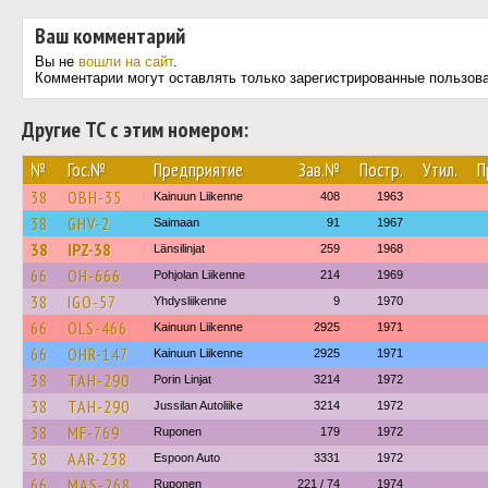
Ваш комментарий
Вы не
вошли на сайт
.
Комментарии могут оставлять только зарегистрированные пользов
Другие ТС с этим номером:
№
Гос.№
Предприятие
Зав.№
Постр.
Утил.
П
38
OBH-35
Kainuun Liikenne
408
1963
38
GHV-2
Saimaan
91
1967
38
IPZ-38
Länsilinjat
259
1968
66
OH-666
Pohjolan Liikenne
214
1969
38
IGO-57
Yhdysliikenne
9
1970
66
OLS-466
Kainuun Liikenne
2925
1971
66
OHR-147
Kainuun Liikenne
2925
1971
38
TAH-290
Porin Linjat
3214
1972
38
TAH-290
Jussilan Autoliike
3214
1972
38
MF-769
Ruponen
179
1972
38
AAR-238
Espoon Auto
3331
1972
66
MAS-268
Ruponen
221 / 74
1974