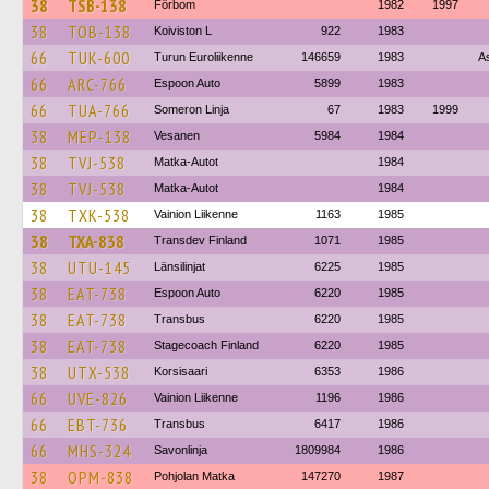
38
TSB-138
Förbom
1982
1997
38
TOB-138
Koiviston L
922
1983
66
TUK-600
Turun Euroliikenne
146659
1983
A
66
ARC-766
Espoon Auto
5899
1983
66
TUA-766
Someron Linja
67
1983
1999
38
MEP-138
Vesanen
5984
1984
38
TVJ-538
Matka-Autot
1984
38
TVJ-538
Matka-Autot
1984
38
TXK-538
Vainion Liikenne
1163
1985
38
TXA-838
Transdev Finland
1071
1985
38
UTU-145
Länsilinjat
6225
1985
38
EAT-738
Espoon Auto
6220
1985
38
EAT-738
Transbus
6220
1985
38
EAT-738
Stagecoach Finland
6220
1985
38
UTX-538
Korsisaari
6353
1986
66
UVE-826
Vainion Liikenne
1196
1986
66
EBT-736
Transbus
6417
1986
66
MHS-324
Savonlinja
1809984
1986
38
OPM-838
Pohjolan Matka
147270
1987