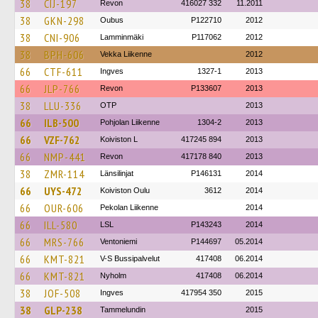
38
CIJ-197
Revon
416027 332
11.2011
38
GKN-298
Oubus
P122710
2012
38
CNI-906
Lamminmäki
P117062
2012
38
BPH-606
Vekka Liikenne
2012
66
CTF-611
Ingves
1327-1
2013
66
JLP-766
Revon
P133607
2013
38
LLU-336
OTP
2013
66
ILB-500
Pohjolan Liikenne
1304-2
2013
66
VZF-762
Koiviston L
417245 894
2013
66
NMP-441
Revon
417178 840
2013
38
ZMR-114
Länsilinjat
P146131
2014
66
UYS-472
Koiviston Oulu
3612
2014
66
OUR-606
Pekolan Liikenne
2014
66
ILL-580
LSL
P143243
2014
66
MRS-766
Ventoniemi
P144697
05.2014
66
KMT-821
V-S Bussipalvelut
417408
06.2014
66
KMT-821
Nyholm
417408
06.2014
38
JOF-508
Ingves
417954 350
2015
38
GLP-238
Tammelundin
2015