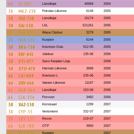
66
JII-992
Länsilinjat
40069
2004
38
MKZ-238
Pekolan Liikenne
6149
2005
38
YGE-738
Länsilinjat
10174
2005
38
SAI-138
LSL
521261
2005
38
TKI-893
Wasa Citybus
3279
2005
38
NKK-536
Kuopion
6144
2005
38
XKG-738
Koiviston Oulu
912-05
2005
38
ERF-842
Jalobus
135-06
2006
38
VTI-477
Savo-Karjalan Linja
2006
38
OTO-478
Härmän Liikenne
3699
2006
66
LKI-804
Koiviston L
235-06
2006
66
UXY-666
Vainion Liikenne
11197
2006
66
NGR-564
Länsilinjat
153-06
2006
66
CLK-334
Porvoon
3482
2006
38
XAZ-138
Korsisaari
1299
2007
38
CYP-55
Ventoniemi
332-07
2007
38
SBY-157
Revon
219-07
2007
66
SLX-789
OTP
3950
2007
66
XEY-606
Kuopion
2007