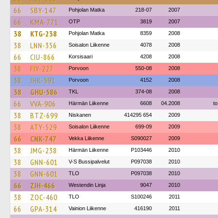
66
SBY-147
Pohjolan Matka
218-07
2007
66
KMA-771
OTP
3819
2007
38
KTG-238
Pohjolan Matka
8359
2008
38
LNN-356
Soisalon Liikenne
4078
2008
66
CIU-866
Korsisaari
4208
2008
38
FIY-227
Porvoon
550-08
2008
38
JHK-591
Porvoon
4152
2008
38
GHU-586
TKL
374-08
2008
66
VVA-906
Härmän Liikenne
6608
04.2008
to
38
BTZ-699
Niskanen
414295 654
2009
38
ATY-529
Soisalon Liikenne
699-09
2009
66
CNK-747
Vekka Liikenne
S090027
2009
38
JMG-238
Härmän Liikenne
P103446
2010
38
GNN-601
V-S Bussipalvelut
P097038
2010
38
GNN-601
TLO
P097038
2010
66
ZJH-466
Westendin Linja
9047
2010
38
ZOC-460
TLO
S100246
2011
66
GPA-314
Vainion Liikenne
416190
2011