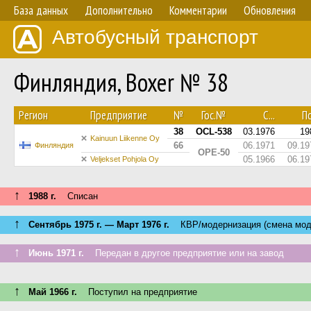
База данных
Дополнительно
Комментарии
Обновления
Автобусный транспорт
Финляндия, Boxer № 38
Регион
Предприятие
№
Гос.№
С...
По
38
OCL-538
03.1976
19
Kainuun Liikenne Oy
66
06.1971
09.19
Финляндия
OPE-50
05.1966
06.19
Veljekset Pohjola Oy
↑
1988 г.
Списан
↑
Сентябрь 1975 г. — Март 1976 г.
КВР/модернизация (смена мод
↑
Июнь 1971 г.
Передан в другое предприятие или на завод
↑
Май 1966 г.
Поступил на предприятие