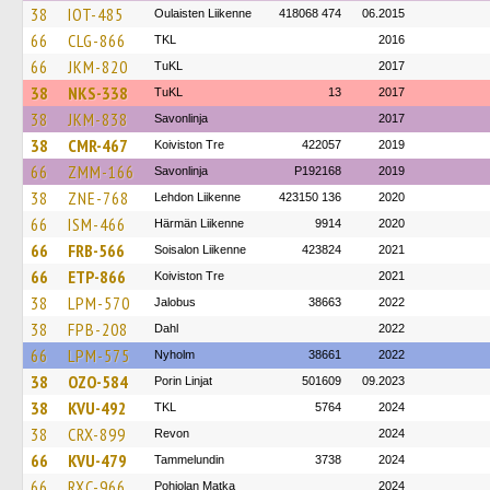
38
IOT-485
Oulaisten Liikenne
418068 474
06.2015
66
CLG-866
TKL
2016
66
JKM-820
TuKL
2017
38
NKS-338
TuKL
13
2017
38
JKM-838
Savonlinja
2017
38
CMR-467
Koiviston Tre
422057
2019
66
ZMM-166
Savonlinja
P192168
2019
38
ZNE-768
Lehdon Liikenne
423150 136
2020
66
ISM-466
Härmän Liikenne
9914
2020
66
FRB-566
Soisalon Liikenne
423824
2021
66
ETP-866
Koiviston Tre
2021
38
LPM-570
Jalobus
38663
2022
38
FPB-208
Dahl
2022
66
LPM-575
Nyholm
38661
2022
38
OZO-584
Porin Linjat
501609
09.2023
38
KVU-492
TKL
5764
2024
38
CRX-899
Revon
2024
66
KVU-479
Tammelundin
3738
2024
66
RXC-966
Pohjolan Matka
2024