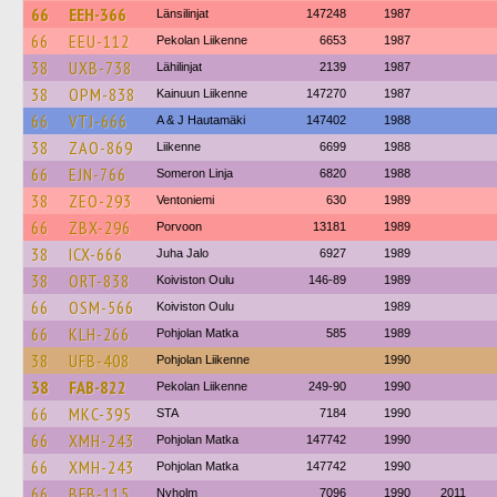
66
EEH-366
Länsilinjat
147248
1987
66
EEU-112
Pekolan Liikenne
6653
1987
38
UXB-738
Lähilinjat
2139
1987
38
OPM-838
Kainuun Liikenne
147270
1987
66
VTJ-666
A & J Hautamäki
147402
1988
38
ZAO-869
Liikenne
6699
1988
66
EJN-766
Someron Linja
6820
1988
38
ZEO-293
Ventoniemi
630
1989
66
ZBX-296
Porvoon
13181
1989
38
ICX-666
Juha Jalo
6927
1989
38
ORT-838
Koiviston Oulu
146-89
1989
66
OSM-566
Koiviston Oulu
1989
66
KLH-266
Pohjolan Matka
585
1989
38
UFB-408
Pohjolan Liikenne
1990
38
FAB-822
Pekolan Liikenne
249-90
1990
66
MKC-395
STA
7184
1990
66
XMH-243
Pohjolan Matka
147742
1990
66
XMH-243
Pohjolan Matka
147742
1990
66
BFB-115
Nyholm
7096
1990
2011