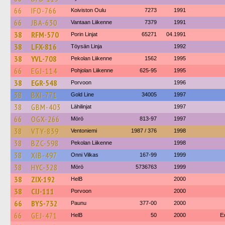
66
IFO-766
Koiviston Oulu
7273
1991
66
JBA-630
Vantaan Liikenne
7379
1991
38
RFM-570
Porin Linjat
65271
04.1991
38
LFX-816
Töysän Linja
1992
38
YVL-708
Pekolan Liikenne
1562
1995
66
EGJ-114
Pohjolan Liikenne
625-95
1995
38
EGR-548
Porvoon
1996
38
BXI-771
Gold Line
34005
1997
38
GBM-403
Lähilinjat
1997
66
OGX-266
Mörö
813-97
1997
38
VTY-839
Ventoniemi
1987 / 376
1998
38
BZC-598
Pekolan Liikenne
1998
38
XIB-497
Onni Vilkas
167-99
1999
38
HYC-328
Mörö
5736763
1999
38
ZIX-192
HelB
2000
38
CIJ-111
Porvoon
2000
66
BYS-732
Paunu
377-00
2000
66
GEJ-471
HelB
50
2000
E