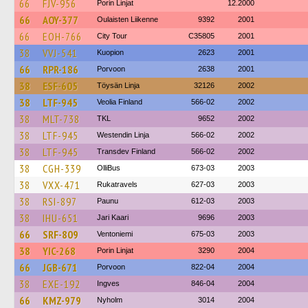
66
FJV-956
Porin Linjat
12.2000
66
AOY-377
Oulaisten Liikenne
9392
2001
66
EOH-766
City Tour
C35805
2001
38
VVJ-541
Kuopion
2623
2001
66
RPR-186
Porvoon
2638
2001
38
ESF-605
Töysän Linja
32126
2002
38
LTF-945
Veolia Finland
566-02
2002
38
MLT-738
TKL
9652
2002
38
LTF-945
Westendin Linja
566-02
2002
38
LTF-945
Transdev Finland
566-02
2002
38
CGH-339
OlliBus
673-03
2003
38
VXX-471
Rukatravels
627-03
2003
38
RSI-897
Paunu
612-03
2003
38
IHU-651
Jari Kaari
9696
2003
66
SRF-809
Ventoniemi
675-03
2003
38
YIC-268
Porin Linjat
3290
2004
66
JGB-671
Porvoon
822-04
2004
38
EXE-192
Ingves
846-04
2004
66
KMZ-979
Nyholm
3014
2004