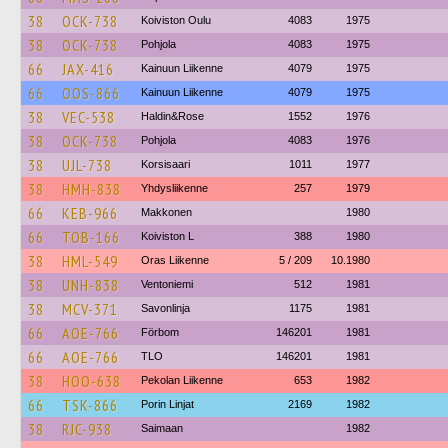
38
OCK-738
Koiviston Oulu
4083
1975
38
OCK-738
Pohjola
4083
1975
66
JAX-416
Kainuun Liikenne
4079
1975
66
OOS-866
Kainuun Liikenne
4079
1975
38
VEC-538
Haldin&Rose
1552
1976
38
OCK-738
Pohjola
4083
1976
38
UJL-738
Korsisaari
1011
1977
38
HMH-838
Yhdysliikenne
257
1979
66
KEB-966
Makkonen
1980
66
TOB-166
Koiviston L
388
1980
38
HML-549
Oras Liikenne
5 / 209
10.1980
38
UNH-838
Ventoniemi
512
1981
38
MCV-371
Savonlinja
1175
1981
66
AOE-766
Förbom
146201
1981
66
AOE-766
TLO
146201
1981
38
HOO-638
Pekolan Liikenne
653
1982
66
TSK-866
Porin Linjat
2169
1982
38
RJC-938
Saimaan
1982