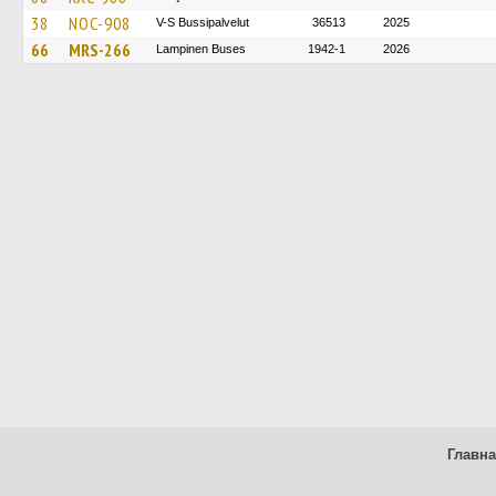
38
NOC-908
V-S Bussipalvelut
36513
2025
66
MRS-266
Lampinen Buses
1942-1
2026
Главн