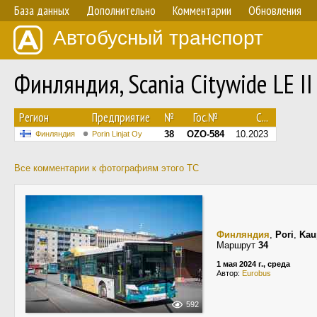
База данных
Дополнительно
Комментарии
Обновления
Автобусный транспорт
Финляндия, Scania Citywide LE I
Регион
Предприятие
№
Гос.№
С...
38
OZO-584
10.2023
Финляндия
Porin Linjat Oy
Все комментарии к фотографиям этого ТС
Финляндия
,
Pori
,
Kau
Маршрут
34
1 мая 2024 г., среда
Автор:
Eurobus
592