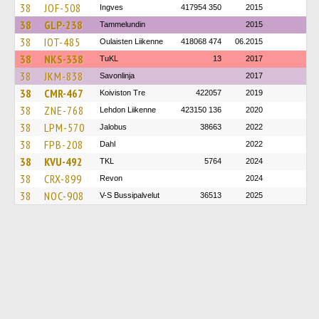
38
JOF-508
Ingves
417954 350
2015
38
GLP-238
Tammelundin
2015
38
IOT-485
Oulaisten Liikenne
418068 474
06.2015
38
NKS-338
TuKL
13
2017
38
JKM-838
Savonlinja
2017
38
CMR-467
Koiviston Tre
422057
2019
38
ZNE-768
Lehdon Liikenne
423150 136
2020
38
LPM-570
Jalobus
38663
2022
38
FPB-208
Dahl
2022
38
KVU-492
TKL
5764
2024
38
CRX-899
Revon
2024
38
NOC-908
V-S Bussipalvelut
36513
2025