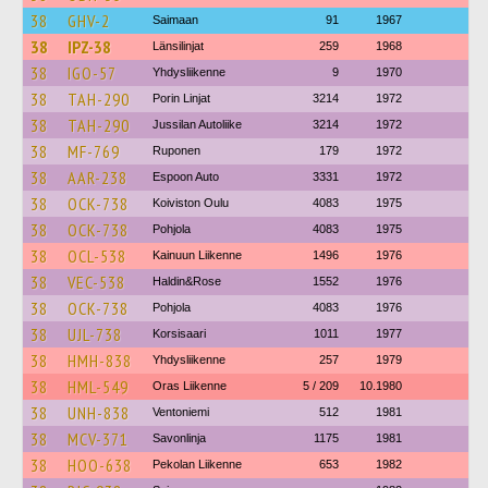
38
GHV-2
Saimaan
91
1967
38
IPZ-38
Länsilinjat
259
1968
38
IGO-57
Yhdysliikenne
9
1970
38
TAH-290
Porin Linjat
3214
1972
38
TAH-290
Jussilan Autoliike
3214
1972
38
MF-769
Ruponen
179
1972
38
AAR-238
Espoon Auto
3331
1972
38
OCK-738
Koiviston Oulu
4083
1975
38
OCK-738
Pohjola
4083
1975
38
OCL-538
Kainuun Liikenne
1496
1976
38
VEC-538
Haldin&Rose
1552
1976
38
OCK-738
Pohjola
4083
1976
38
UJL-738
Korsisaari
1011
1977
38
HMH-838
Yhdysliikenne
257
1979
38
HML-549
Oras Liikenne
5 / 209
10.1980
38
UNH-838
Ventoniemi
512
1981
38
MCV-371
Savonlinja
1175
1981
38
HOO-638
Pekolan Liikenne
653
1982