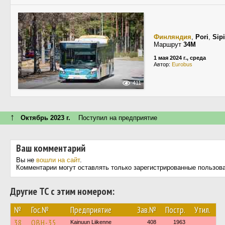
Финляндия
,
Pori
,
Sipi
Маршрут
34M
1 мая 2024 г., среда
Автор:
Eurobus
411
↑
Октябрь 2023 г.
Поступил на предприятие
Ваш комментарий
Вы не
вошли на сайт
.
Комментарии могут оставлять только зарегистрированные пользов
Другие ТС с этим номером:
№
Гос.№
Предприятие
Зав.№
Постр.
Утил.
38
OBH-35
Kainuun Liikenne
408
1963