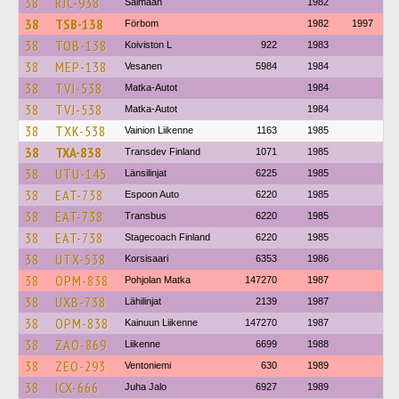
38
RJC-938
Saimaan
1982
38
TSB-138
Förbom
1982
1997
38
TOB-138
Koiviston L
922
1983
38
MEP-138
Vesanen
5984
1984
38
TVJ-538
Matka-Autot
1984
38
TVJ-538
Matka-Autot
1984
38
TXK-538
Vainion Liikenne
1163
1985
38
TXA-838
Transdev Finland
1071
1985
38
UTU-145
Länsilinjat
6225
1985
38
EAT-738
Espoon Auto
6220
1985
38
EAT-738
Transbus
6220
1985
38
EAT-738
Stagecoach Finland
6220
1985
38
UTX-538
Korsisaari
6353
1986
38
OPM-838
Pohjolan Matka
147270
1987
38
UXB-738
Lähilinjat
2139
1987
38
OPM-838
Kainuun Liikenne
147270
1987
38
ZAO-869
Liikenne
6699
1988
38
ZEO-293
Ventoniemi
630
1989
38
ICX-666
Juha Jalo
6927
1989