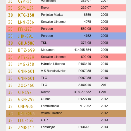
38
CYP-55
Ventoniemi
332-07
2007
38
SBY-157
Revon
219-07
2007
38
KTG-238
Pohjolan Matka
8359
2008
38
LNN-356
Soisalon Liikenne
4078
2008
38
FIY-227
Porvoon
550-08
2008
38
JHK-591
Porvoon
4152
2008
38
GHU-586
TKL
374-08
2008
38
BTZ-699
Niskanen
414295 654
2009
38
ATY-529
Soisalon Liikenne
699-09
2009
38
JMG-238
Härmän Liikenne
P103446
2010
38
GNN-601
V-S Bussipalvelut
P097038
2010
38
GNN-601
TLO
P097038
2010
38
ZOC-460
TLO
S100246
2011
38
CIJ-197
Revon
416027 332
11.2011
38
GKN-298
Oubus
P122710
2012
38
CNI-906
Lamminmäki
P117062
2012
38
BPH-606
Vekka Liikenne
2012
38
LLU-336
OTP
2013
38
ZMR-114
Länsilinjat
P146131
2014