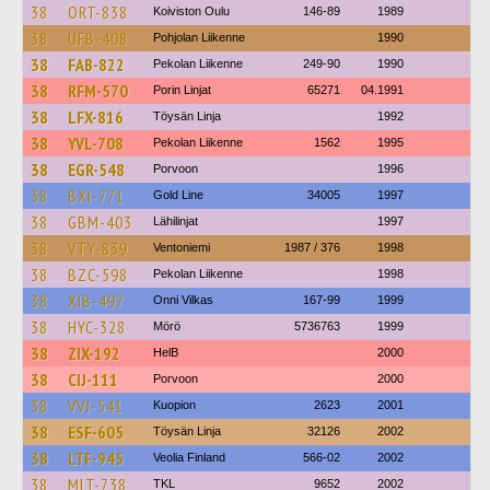
38
ORT-838
Koiviston Oulu
146-89
1989
38
UFB-408
Pohjolan Liikenne
1990
38
FAB-822
Pekolan Liikenne
249-90
1990
38
RFM-570
Porin Linjat
65271
04.1991
38
LFX-816
Töysän Linja
1992
38
YVL-708
Pekolan Liikenne
1562
1995
38
EGR-548
Porvoon
1996
38
BXI-771
Gold Line
34005
1997
38
GBM-403
Lähilinjat
1997
38
VTY-839
Ventoniemi
1987 / 376
1998
38
BZC-598
Pekolan Liikenne
1998
38
XIB-497
Onni Vilkas
167-99
1999
38
HYC-328
Mörö
5736763
1999
38
ZIX-192
HelB
2000
38
CIJ-111
Porvoon
2000
38
VVJ-541
Kuopion
2623
2001
38
ESF-605
Töysän Linja
32126
2002
38
LTF-945
Veolia Finland
566-02
2002
38
MLT-738
TKL
9652
2002