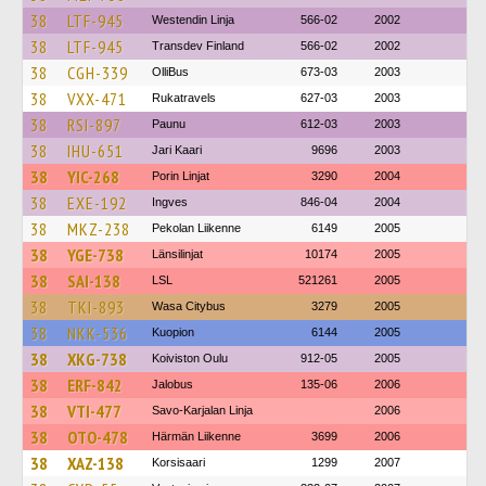
38
LTF-945
Westendin Linja
566-02
2002
38
LTF-945
Transdev Finland
566-02
2002
38
CGH-339
OlliBus
673-03
2003
38
VXX-471
Rukatravels
627-03
2003
38
RSI-897
Paunu
612-03
2003
38
IHU-651
Jari Kaari
9696
2003
38
YIC-268
Porin Linjat
3290
2004
38
EXE-192
Ingves
846-04
2004
38
MKZ-238
Pekolan Liikenne
6149
2005
38
YGE-738
Länsilinjat
10174
2005
38
SAI-138
LSL
521261
2005
38
TKI-893
Wasa Citybus
3279
2005
38
NKK-536
Kuopion
6144
2005
38
XKG-738
Koiviston Oulu
912-05
2005
38
ERF-842
Jalobus
135-06
2006
38
VTI-477
Savo-Karjalan Linja
2006
38
OTO-478
Härmän Liikenne
3699
2006
38
XAZ-138
Korsisaari
1299
2007