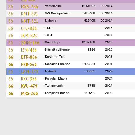
66
MRS-766
Ventoniemi
P144697
05.2014
66
KMT-821
V-S Bussipalvelut
417408
06.2014
66
KMT-821
Nyholm
417408
06.2014
66
CLG-866
TKL
2016
66
JKM-820
TuKL
2017
66
ZMM-166
Savonlinja
P192168
2019
66
ISM-466
Härmän Liikenne
9914
2020
66
ETP-866
Koiviston Tre
2021
66
FRB-566
Soisalon Liikenne
423824
2021
66
LPM-575
Nyholm
38661
2022
66
RXC-966
Pohjolan Matka
2024
66
KVU-479
Tammelundin
3738
2024
66
MRS-266
Lampinen Buses
1942-1
2026