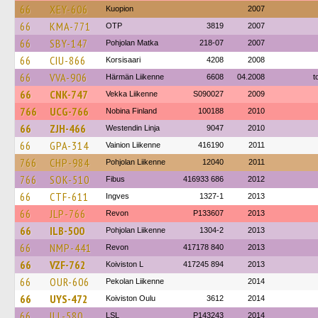
66
XEY-606
Kuopion
2007
66
KMA-771
OTP
3819
2007
66
SBY-147
Pohjolan Matka
218-07
2007
66
CIU-866
Korsisaari
4208
2008
66
VVA-906
Härmän Liikenne
6608
04.2008
t
66
CNK-747
Vekka Liikenne
S090027
2009
766
UCG-766
Nobina Finland
100188
2010
66
ZJH-466
Westendin Linja
9047
2010
66
GPA-314
Vainion Liikenne
416190
2011
766
CHP-984
Pohjolan Liikenne
12040
2011
766
SOK-510
Fibus
416933 686
2012
66
CTF-611
Ingves
1327-1
2013
66
JLP-766
Revon
P133607
2013
66
ILB-500
Pohjolan Liikenne
1304-2
2013
66
NMP-441
Revon
417178 840
2013
66
VZF-762
Koiviston L
417245 894
2013
66
OUR-606
Pekolan Liikenne
2014
66
UYS-472
Koiviston Oulu
3612
2014
66
ILL-580
LSL
P143243
2014