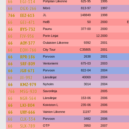
66
EGJ-114
Pohjolan Liikenne
625-95
1995
66
OGX-266
Mörö
813-97
1997
766
EEZ-613
JL
148849
1998
66
GEJ-471
HelB
50
2000
E
66
BYS-732
Paunu
377-00
2000
66
FJV-956
Porin Linjat
12.2000
66
AOY-377
Oulaisten Liikenne
9392
2001
66
EOH-766
City Tour
C35805
2001
66
RPR-186
Porvoon
2638
2001
66
SRF-809
Ventoniemi
675-03
2003
66
JGB-671
Porvoon
822-04
2004
66
JII-992
Länsilinjat
40069
2004
66
KMZ-979
Nyholm
3014
2004
766
MSG-920
Savonlinja
2005
66
NGR-564
Länsilinjat
153-06
2006
66
LKI-804
Koiviston L
235-06
2006
66
UXY-666
Vainion Liikenne
11197
2006
66
CLK-334
Porvoon
3482
2006
66
SLX-789
OTP
3950
2007