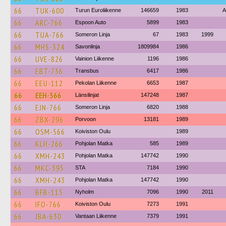
66
TUK-600
Turun Euroliikenne
146659
1983
A
66
ARC-766
Espoon Auto
5899
1983
66
TUA-766
Someron Linja
67
1983
1999
66
MHS-324
Savonlinja
1809984
1986
66
UVE-826
Vainion Liikenne
1196
1986
66
EBT-736
Transbus
6417
1986
66
EEU-112
Pekolan Liikenne
6653
1987
66
EEH-366
Länsilinjat
147248
1987
66
EJN-766
Someron Linja
6820
1988
66
ZBX-296
Porvoon
13181
1989
66
OSM-566
Koiviston Oulu
1989
66
KLH-266
Pohjolan Matka
585
1989
66
XMH-243
Pohjolan Matka
147742
1990
66
MKC-395
STA
7184
1990
66
XMH-243
Pohjolan Matka
147742
1990
66
BFB-115
Nyholm
7096
1990
2011
66
IFO-766
Koiviston Oulu
7273
1991
66
JBA-630
Vantaan Liikenne
7379
1991