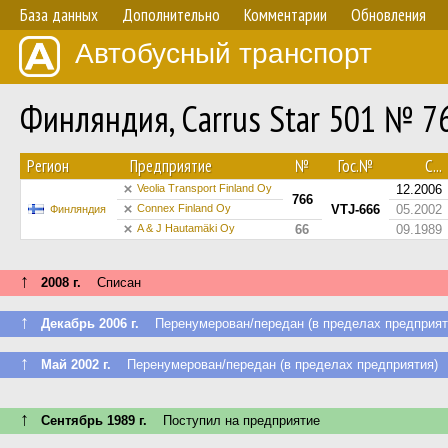
База данных
Дополнительно
Комментарии
Обновления
Автобусный транспорт
Финляндия, Carrus Star 501 № 7
Регион
Предприятие
№
Гос.№
С...
Veolia Transport Finland Oy
12.2006
766
Connex Finland Oy
VTJ-666
05.2002
Финляндия
A & J Hautamäki Oy
66
09.1989
↑
2008 г.
Списан
↑
Декабрь 2006 г.
Перенумерован/передан (в пределах предприят
↑
Май 2002 г.
Перенумерован/передан (в пределах предприятия)
↑
Сентябрь 1989 г.
Поступил на предприятие