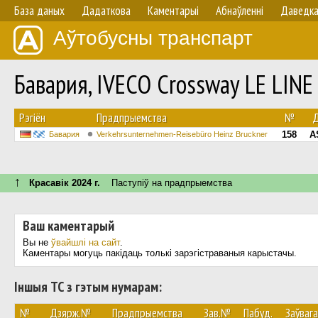
База даных
Дадаткова
Каментарыі
Абнаўленнi
Даведк
Аўтобусны транспарт
Бавария, IVECO Crossway LE LIN
Рэгіён
Прадпрыемства
№
158
A
Бавария
Verkehrsunternehmen-Reisebüro Heinz Bruckner
↑
Красавік 2024 г.
Паступiў на прадпрыемства
Ваш каментарый
Вы не
ўвайшлі на сайт
.
Каментары могуць пакідаць толькі зарэгістраваныя карыстачы.
Іншыя ТС з гэтым нумарам:
№
Дзярж.№
Прадпрыемства
Зав.№
Пабуд.
Заўвага