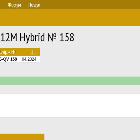
а
Форум
Пошук
E 12M Hybrid № 158
Дзярж.№
З...
S-QV 158
04.2024