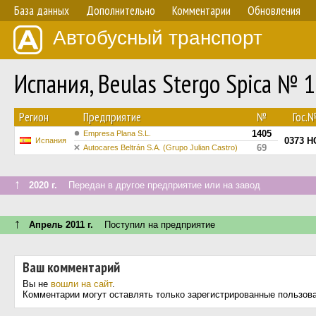
База данных
Дополнительно
Комментарии
Обновления
Автобусный транспорт
Испания, Beulas Stergo Spica № 
Регион
Предприятие
№
Гос.
1405
Empresa Plana S.L.
0373 H
Испания
69
Autocares Beltrán S.A. (Grupo Julian Castro)
↑
2020 г.
Передан в другое предприятие или на завод
↑
Апрель 2011 г.
Поступил на предприятие
Ваш комментарий
Вы не
вошли на сайт
.
Комментарии могут оставлять только зарегистрированные пользов