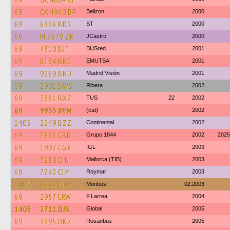
69
CA 4960 BP
Belizon
2000
69
6336 BDS
ST
2000
69
M 7679 ZK
JCastro
2000
69
4310 BJF
BUSred
2001
69
6134 BKC
EMUTSA
2001
69
9269 BND
Madrid Visión
2001
69
2901 BWS
Ribera
2002
69
7381 BXZ
TUS
22
2002
69
9955 BVM
(cat)
2002
1405
2249 BZZ
Continental
2002
69
7865 CBD
Grupo 1844
2002
2025
69
1992 CGX
IGL
2003
69
7280 CHJ
Mallorca (TIB)
2003
69
7742 CLY
Roymar
2003
1405
0345 CDW
Monbus
02.2003
69
2957 CRW
F.Larrea
2004
1405
2712 DJS
Global
2005
69
2395 DKZ
Rosanbus
2005