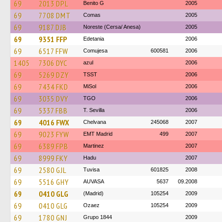
69
2013 DPL
Benito G
2005
69
7708 DMT
Comas
2005
69
9187 DJB
Noreste (Cersa/ Anesa)
2005
69
9351 FFP
Edetania
2006
69
6517 FFW
Comujesa
600581
2006
1405
7306 DYC
azul
2006
69
5269 DZY
TSST
2006
69
7434 FKD
MiSol
2006
69
3035 DVY
TGO
2006
69
5337 FBB
T. Sevilla
2006
69
4016 FWX
Chelvana
245068
2007
69
9023 FYW
EMT Madrid
499
2007
69
6389 FPB
Martinez
2007
69
8999 FKY
Hadu
2007
69
2580 GJL
Tuvisa
601825
2008
69
5516 GHY
AUVASA
5637
09.2008
69
0410 GLG
(Madrid)
105254
2009
69
0410 GLG
Ozaez
105254
2009
69
1780 GNJ
Grupo 1844
2009