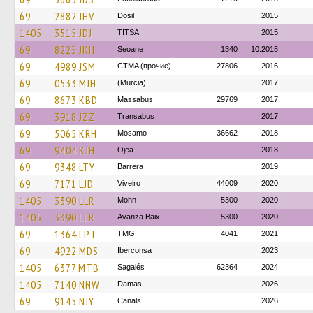
69
2882 JHV
Dosil
2015
1405
3515 JDJ
TITSA
2015
69
8225 JKH
Seoane
1340
10.2015
69
4989 JSM
CTMA (прочие)
27806
2016
69
0533 MJH
(Murcia)
2017
69
8673 KBD
Massabus
29769
2017
69
3918 JZZ
Transabus
2017
69
5065 KRH
Mosamo
36662
2018
69
9404 KJH
Ojea
2018
69
9348 LTY
Barrera
2019
69
7171 LJD
Viveiro
44009
2020
1405
3390 LLR
Mohn
5300
2020
1405
3390 LLR
Avanza Baix
5300
2020
69
1364 LPT
TMG
4041
2021
69
4922 MDS
Iberconsa
2023
1405
6377 MTB
Sagalés
62364
2024
1405
7140 NNW
Damas
2026
69
9145 NJY
Canals
2026