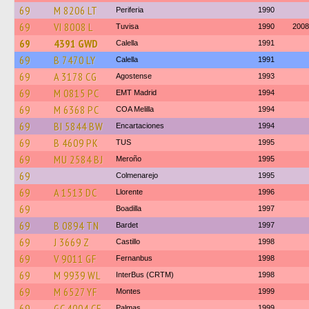
69
M 8206 LT
Periferia
1990
69
VI 8008 L
Tuvisa
1990
2008
69
4391 GWD
Calella
1991
69
B 7470 LY
Calella
1991
69
A 3178 CG
Agostense
1993
69
M 0815 PC
EMT Madrid
1994
69
M 6368 PC
COA Melilla
1994
69
BI 5844 BW
Encartaciones
1994
69
B 4609 PK
TUS
1995
69
MU 2584 BJ
Meroño
1995
69
Colmenarejo
1995
69
A 1513 DC
Llorente
1996
69
Boadilla
1997
69
B 0894 TN
Bardet
1997
69
J 3669 Z
Castillo
1998
69
V 9011 GF
Fernanbus
1998
69
M 9939 WL
InterBus (CRTM)
1998
69
M 6527 YF
Montes
1999
69
GC 4004 CF
Palmas
1999