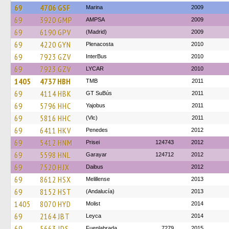
69
4706 GSF
Marina
2009
69
3920 GMP
AMPSA
2009
69
6190 GPV
(Madrid)
2009
69
4220 GYN
Plenacosta
2010
69
7923 GZV
InterBus
2010
69
7923 GZV
LYCAR
2010
1405
4737 HBH
TMB
2011
69
4114 HBK
GT SuBús
2011
69
5796 HHC
Yajobus
2011
69
5816 HHC
(Vlc)
2011
69
6411 HKV
Penedes
2012
69
5412 HNM
Prisei
124743
2012
69
5598 HNL
Garayar
124712
2012
69
7520 HJX
Daibus
2012
69
8612 HSX
Melillense
2013
69
8152 HST
(Andalucía)
2013
1405
8070 HYD
Molist
2014
69
2164 JBT
Leyca
2014
69
5663 JDS
Fuenlabrada
7279
2015