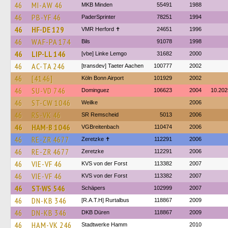
46
MI-AW 46
MKB Minden
55491
1988
46
PB-YF 46
PaderSprinter
78251
1994
46
HF-DE 129
VMR Herford ✝
24651
1996
46
WAF-PA 174
Bils
91078
1998
46
LIP-LL 146
[vbe] Linke Lemgo
31682
2000
46
AC-TA 246
[transdev] Taeter Aachen
100777
2002
46
[4146]
Köln Bonn Airport
101929
2002
46
SU-VD 746
Dominguez
106623
2004
10.202
46
ST-CW 1046
Weilke
2006
46
RS-VK 46
SR Remscheid
5013
2006
46
HAM-B 1046
VGBreitenbach
110474
2006
46
RE-ZR 4677
Zeretzke ✝
112291
2006
46
RE-ZR 4677
Zeretzke
112291
2006
46
VIE-VF 46
KVS von der Forst
113382
2007
46
VIE-VF 46
KVS von der Forst
113382
2007
46
ST-WS 546
Schäpers
102999
2007
46
DN-KB 346
[R.A.T.H] Rurtalbus
118867
2009
46
DN-KB 346
DKB Düren
118867
2009
46
HAM-VK 246
Stadtwerke Hamm
2010