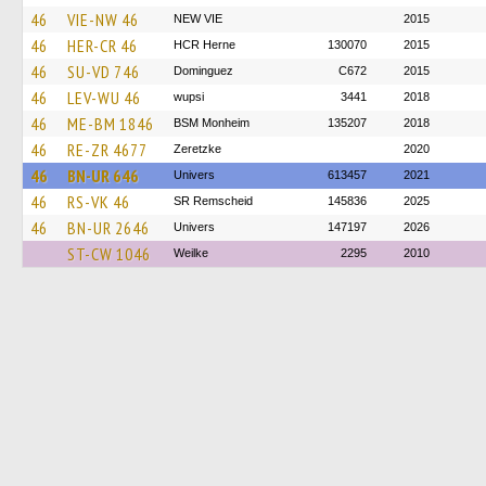
46
VIE-NW 46
NEW VIE
2015
46
HER-CR 46
HCR Herne
130070
2015
46
SU-VD 746
Dominguez
C672
2015
46
LEV-WU 46
wupsi
3441
2018
46
ME-BM 1846
BSM Monheim
135207
2018
46
RE-ZR 4677
Zeretzke
2020
46
BN-UR 646
Univers
613457
2021
46
RS-VK 46
SR Remscheid
145836
2025
46
BN-UR 2646
Univers
147197
2026
ST-CW 1046
Weilke
2295
2010