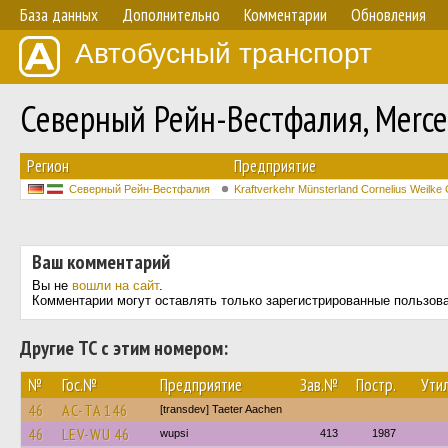
База данных
Дополнительно
Комментарии
Обновления
Автобусный транспорт
Северный Рейн-Вестфалия, Merce
Регион
Предприятие
Северный Рейн-Вестфалия
Kraftverkehr Münsterland Cornelius Weilk
Ваш комментарий
Вы не
вошли на сайт
.
Комментарии могут оставлять только зарегистрированные пользов
Другие ТС с этим номером:
№
Гос.№
Предприятие
Зав.№
Постр.
Утил
46
AC-TA 146
[transdev] Taeter Aachen
46
LEV-WU 46
wupsi
413
1987