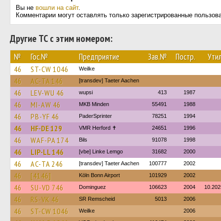
Вы не
вошли на сайт
.
Комментарии могут оставлять только зарегистрированные пользов
Другие ТС с этим номером:
№
Гос.№
Предприятие
Зав.№
Постр.
Утил
46
ST-CW 1046
Weilke
46
AC-TA 146
[transdev] Taeter Aachen
46
LEV-WU 46
wupsi
413
1987
46
MI-AW 46
MKB Minden
55491
1988
46
PB-YF 46
PaderSprinter
78251
1994
46
HF-DE 129
VMR Herford ✝
24651
1996
46
WAF-PA 174
Bils
91078
1998
46
LIP-LL 146
[vbe] Linke Lemgo
31682
2000
46
AC-TA 246
[transdev] Taeter Aachen
100777
2002
46
[4146]
Köln Bonn Airport
101929
2002
46
SU-VD 746
Dominguez
106623
2004
10.202
46
RS-VK 46
SR Remscheid
5013
2006
46
ST-CW 1046
Weilke
2006