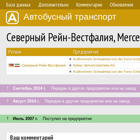
База данных
Дополнительно
Комментарии
Обновления
Автобусный транспорт
Северный Рейн-Вестфалия, Merced
Регион
Предприятие
Kraftverkehr Schwalmtal von der Forst Gm
Северный Рейн-Вестфалия
Kölner Verkehrsbetriebe AG
Kraftverkehr Schwalmtal von der Forst Gm
↑
Сентябрь 2014 г.
Передан в другое предприятие или на завод
↑
Август 2014 г.
Передан в другое предприятие или на завод
↑
Июль 2007 г.
Поступил на предприятие
Ваш комментарий