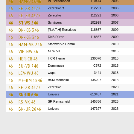
46
HAM-B 1046
VGBreitenbach
110474
2006
46
RE-ZR 4677
Zeretzke ✝
112291
2006
46
RE-ZR 4677
Zeretzke
112291
2006
46
ST-WS 546
Schäpers
102999
2007
46
DN-KB 346
[R.A.T.H] Rurtalbus
118867
2009
46
DN-KB 346
DKB Düren
118867
2009
46
HAM-VK 246
Stadtwerke Hamm
2010
46
VIE-NW 46
NEW VIE
2015
46
HER-CR 46
HCR Herne
130070
2015
46
SU-VD 746
Dominguez
C672
2015
46
LEV-WU 46
wupsi
3441
2018
46
ME-BM 1846
BSM Monheim
135207
2018
46
RE-ZR 4677
Zeretzke
2020
46
BN-UR 646
Univers
613457
2021
46
RS-VK 46
SR Remscheid
145836
2025
46
BN-UR 2646
Univers
147197
2026