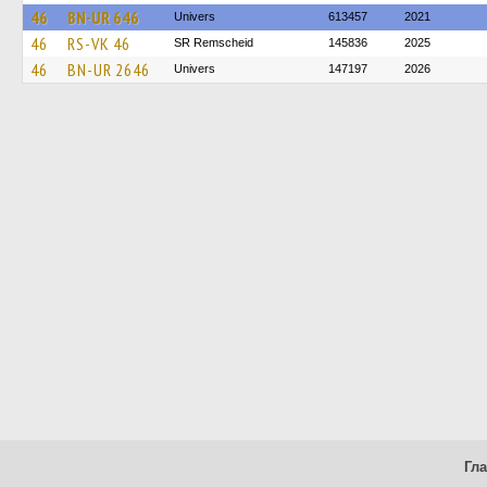
46
BN-UR 646
Univers
613457
2021
46
RS-VK 46
SR Remscheid
145836
2025
46
BN-UR 2646
Univers
147197
2026
Гл