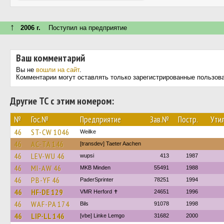
↑
2006 г.
Поступил на предприятие
Ваш комментарий
Вы не
вошли на сайт
.
Комментарии могут оставлять только зарегистрированные пользов
Другие ТС с этим номером:
№
Гос.№
Предприятие
Зав.№
Постр.
Утил
46
ST-CW 1046
Weilke
46
AC-TA 146
[transdev] Taeter Aachen
46
LEV-WU 46
wupsi
413
1987
46
MI-AW 46
MKB Minden
55491
1988
46
PB-YF 46
PaderSprinter
78251
1994
46
HF-DE 129
VMR Herford ✝
24651
1996
46
WAF-PA 174
Bils
91078
1998
46
LIP-LL 146
[vbe] Linke Lemgo
31682
2000