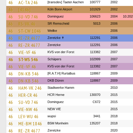
46
AC-TA 246
[transdev] Taeter Aachen
100777
2002
46
[4146]
Köln Bonn Airport
101929
2002
46
SU-VD 746
Dominguez
106623
2004
10.202
46
RS-VK 46
SR Remscheid
5013
2006
46
ST-CW 1046
Weilke
2006
46
RE-ZR 4677
Zeretzke ✝
112291
2006
46
RE-ZR 4677
Zeretzke
112291
2006
46
VIE-VF 46
KVS von der Forst
113382
2007
46
ST-WS 546
Schäpers
102999
2007
46
VIE-VF 46
KVS von der Forst
113382
2007
46
DN-KB 346
[R.A.T.H] Rurtalbus
118867
2009
46
DN-KB 346
DKB Düren
118867
2009
46
HAM-VK 246
Stadtwerke Hamm
2010
46
HER-CR 46
HCR Herne
130070
2015
46
SU-VD 746
Dominguez
C672
2015
46
VIE-NW 46
NEW VIE
2015
46
LEV-WU 46
wupsi
3441
2018
46
ME-BM 1846
BSM Monheim
135207
2018
46
RE-ZR 4677
Zeretzke
2020