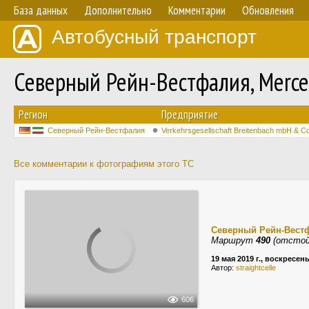
База данных
Дополнительно
Комментарии
Обновления
Автобусный транспорт
Северный Рейн-Вестфалия, Merced
Регион
Предприятие
Северный Рейн-Вестфалия
Verkehrsgesellschaft Breitenbach mbH & C
Все комментарии к фотографиям этого ТС
Северный Рейн-Вест
Маршрут
490
(отстой
19 мая 2019 г., воскресен
Автор:
straightcelle
606