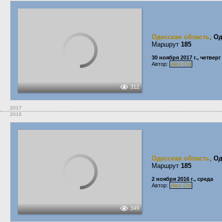
Одесская область
,
Од
Маршрут
185
30 ноября 2017 г., четверг
Автор:
Alex-Od
312
2017
2016
Одесская область
,
Од
Маршрут
185
2 ноября 2016 г., среда
Автор:
Alex-Od
349