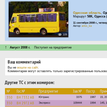
Одесская область
,
Од
Маршрут
58К, Одесса
11 сентября 2008 г., четве
Автор:
ariss_ka
109
↑
Август 2008 г.
Поступил на предприятие
Ваш комментарий
Вы не
вошли на сайт
.
Комментарии могут оставлять только зарегистрированные пользов
Другие ТС с этим номером:
№
Гос.№
Предприятие
Зав.№
Постр.
При
350
BH 7332 AB
Югтранс
3375
1987
15, 2
350
BH 2972 AB
Экспресс
109444
1994
145, 