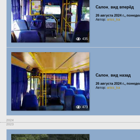
Салон
,
вид вперёд
26 августа 2024 г., понед
Автор:
ariss_ka
435
Салон
,
вид назад
26 августа 2024 г., понед
Автор:
ariss_ka
473
2024
2023