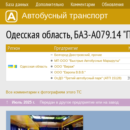
База данных
Дополнительно
Комментарии
Обновления
Автобусный транспорт
Одесская область, БАЗ-А079.14 
Регион
Предприятие
Белгород-Днестровский, прочие
МП ООО "Быстрые Автобусные Маршруты"
Одесская область
ООО "Вираж"
ООО "Европа В.В.В."
3
ОсДО "Третий автобусный парк" (АТП 15128)
Все комментарии к фотографиям этого ТС
↑
Июль 2025 г.
Передан в другое предприятие или на завод