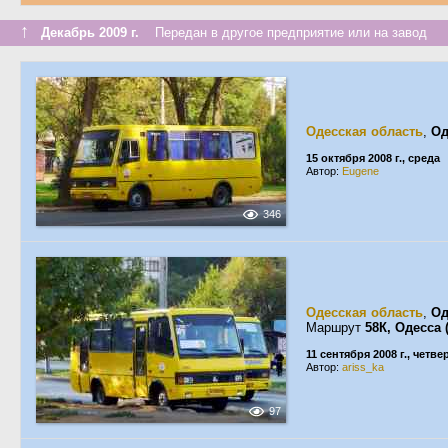
↑
Декабрь 2009 г.
Передан в другое предприятие или на завод
Одесская область
,
Од
15 октября 2008 г., среда
Автор:
Eugene
346
Одесская область
,
Од
Маршрут
58К, Одесса
11 сентября 2008 г., четве
Автор:
ariss_ka
97