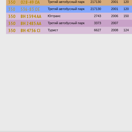
350
028-49 ОА
Третий автобусный парк
217130
2001
120
350
536-83 ОЕ
Третий автобусный парк
217130
2001
120
350
BH 1394 AA
Югтранс
2743
2006
150
350
BH 2485 AA
Третий автобусный парк
3373
2007
350
BH 4756 CI
Турист
6627
2008
124