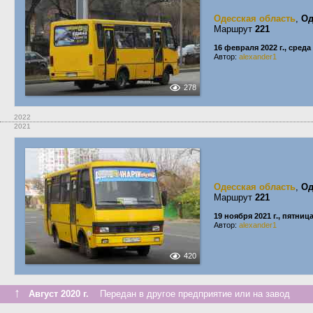
Одесская область
,
Од
Маршрут
221
16 февраля 2022 г., среда
Автор:
alexander1
278
2022
2021
Одесская область
,
Од
Маршрут
221
19 ноября 2021 г., пятниц
Автор:
alexander1
420
↑
Август 2020 г.
Передан в другое предприятие или на завод