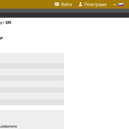
Войти
Регистрация
рут
185
да
ьзователи.