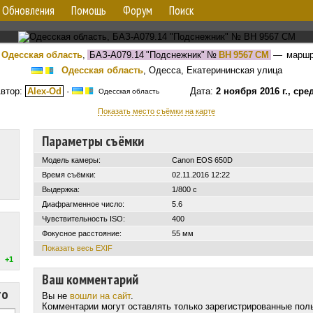
Обновления
Помощь
Форум
Поиск
Одесская область
,
БАЗ-А079.14 "Подснежник"
№
BH 9567 CM
— марш
Одесская область
, Одесса, Екатерининская улица
втор:
Alex-Od
·
Дата:
2 ноября 2016 г., сре
Одесская область
Показать место съёмки на карте
Параметры съёмки
Модель камеры:
Canon EOS 650D
Время съёмки:
02.11.2016 12:22
Выдержка:
1/800 с
Диафрагменное число:
5.6
Чувствительность ISO:
400
Фокусное расстояние:
55 мм
Показать весь EXIF
+1
Ваш комментарий
то
Вы не
вошли на сайт
.
Комментарии могут оставлять только зарегистрированные пол