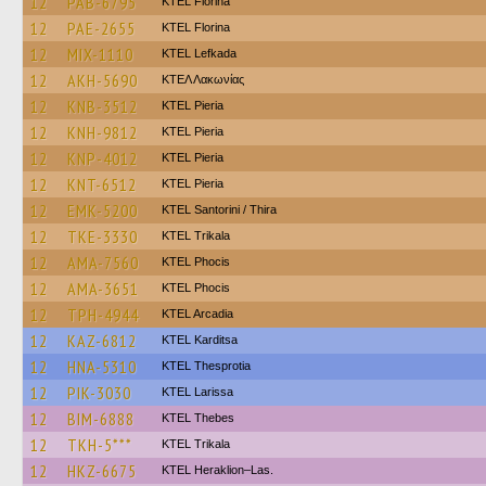
12
PAB-6795
KTEL Florina
12
PAE-2655
KTEL Florina
12
MIX-1110
KTEL Lefkada
12
AKH-5690
ΚΤΕΛ Λακωνίας
12
KNB-3512
KTEL Pieria
12
KNH-9812
KTEL Pieria
12
KNP-4012
KTEL Pieria
12
KNT-6512
KTEL Pieria
12
EMK-5200
KTEL Santorini / Thira
12
TKE-3330
ΚΤΕL Τrikala
12
AMA-7560
ΚΤΕL Phocis
12
AMA-3651
ΚΤΕL Phocis
12
TPH-4944
KTEL Arcadia
12
KAZ-6812
ΚΤΕL Karditsa
12
HNA-5310
KTEL Thesprotia
12
PIK-3030
KTEL Larissa
12
BIM-6888
KTEL Thebes
12
TKH-5***
ΚΤΕL Τrikala
12
HKZ-6675
KTEL Heraklion–Las.