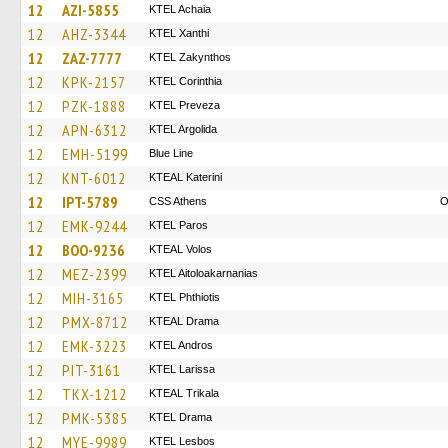
12
AZI-5855
KTEL Achaia
12
AHZ-3344
KTEL Xanthi
12
ZAZ-7777
KTEL Zakynthos
12
KPK-2157
KTEL Corinthia
12
PZK-1888
KTEL Preveza
12
APN-6312
KTEL Argolida
12
EMH-5199
Blue Line
12
KNT-6012
KTEAL Katerini
12
IPT-5789
CSS Athens
O
12
EMK-9244
KTEL Paros
12
BOO-9236
KTEAL Volos
12
MEZ-2399
KTEL Aitoloakarnanias
12
MIH-3165
ΚΤΕL Phthiotis
12
PMX-8712
KTEAL Drama
12
EMK-3223
KTEL Andros
12
PIT-3161
KTEL Larissa
12
TKX-1212
KTEAL Trikala
12
PMK-5385
KTEL Drama
12
MYE-9989
KTEL Lesbos