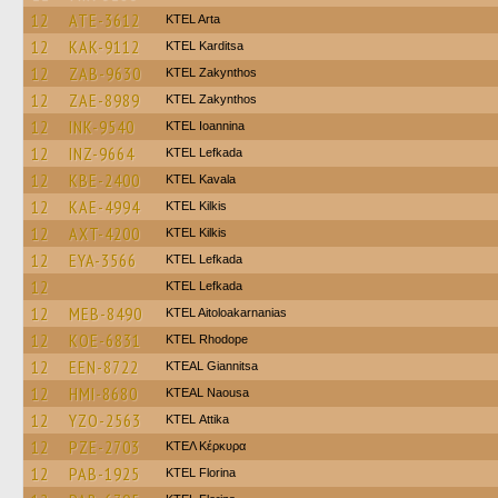
12
ATE-3612
KTEL Arta
12
KAK-9112
ΚΤΕL Karditsa
12
ZAB-9630
KTEL Zakynthos
12
ZAE-8989
KTEL Zakynthos
12
INK-9540
KTEL Ioannina
12
INZ-9664
KTEL Lefkada
12
KBE-2400
KTEL Kavala
12
KAE-4994
KTEL Kilkis
12
AXT-4200
KTEL Kilkis
12
EYA-3566
KTEL Lefkada
12
KTEL Lefkada
12
MEB-8490
KTEL Aitoloakarnanias
12
KOE-6831
KTEL Rhodope
12
EEN-8722
KTEAL Giannitsa
12
HMI-8680
KTEAL Naousa
12
YZO-2563
KΤΕL Αttika
12
PZE-2703
ΚΤΕΛ Κέρκυρα
12
PAB-1925
KTEL Florina