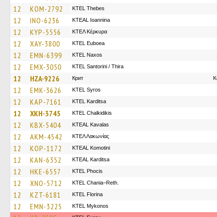
12
KOM-2792
KTEL Thebes
12
INO-6236
KTEAL Ioannina
12
KYP-5556
ΚΤΕΛ Κέρκυρα
12
XAY-3800
ΚΤΕL Euboea
12
EMN-6399
KTEL Naxos
12
EMX-3050
KTEL Santorini / Thira
12
HZA-9226
Крит
K
12
EMK-3626
KTEL Syros
12
KAP-7161
ΚΤΕL Karditsa
12
XKH-3745
ΚΤΕL Chalkidikis
12
KBX-5404
KTEAL Kavalas
12
AKM-4542
ΚΤΕΛ Λακωνίας
12
KOP-1172
KTEAL Komotini
12
KAN-6352
KTEAL Karditsa
12
HKE-6557
ΚΤΕL Phocis
12
XNO-5712
KTEL Chania–Reth.
12
KZT-6181
KTEL Florina
12
EMN-3225
KTEL Mykonos