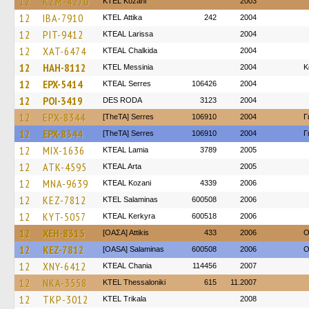
12
KZM-4270
ΚΤΕL Kozani
2003
12
IBA-7910
KΤΕL Αttika
242
2004
12
PIT-9412
KTEAL Larissa
2004
12
XAT-6474
KTEAL Chalkida
2004
12
HAH-8112
KTEL Messinia
2004
Κ
12
EPX-5414
KTEAL Serres
106426
2004
12
POI-3419
DES RODA
3123
2004
12
EPX-8344
[TheTA] Serres
106910
2004
Γ
12
EPX-8344
[TheTA] Serres
106910
2004
Γ
12
MIX-1636
KTEAL Lamia
3789
2005
12
ATK-4595
KTEAL Arta
2005
12
MNA-9639
KTEAL Kozani
4339
2006
12
KEZ-7812
KTEL Salaminas
600508
2006
12
KYT-5057
KTEAL Kerkyra
600518
2006
12
XEH-8315
[ΟΑΣΑ] Αttikis
433
2006
O
12
KEZ-7812
[OASA] Salaminas
600508
2006
O
12
XNY-6412
KTEAL Chania
114456
2007
12
NKA-3558
KTEL Thessaloniki
615
11.2007
12
TKP-3012
ΚΤΕL Τrikala
2008