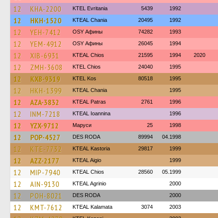
12
KHA-2200
ΚΤΕL Evritania
5439
1992
12
HKH-1520
KTEAL Chania
20495
1992
12
YEH-7412
OSY Афины
74282
1993
12
YEM-4912
OSY Афины
26045
1994
12
XIB-6931
KTEAL Chios
21595
1994
2020
12
ZMH-3608
KTEL Chios
24040
1995
12
KXB-9319
KTEL Kos
80518
1995
12
HKH-1399
KTEAL Chania
1995
12
AZA-3832
KTEAL Patras
2761
1996
12
INM-7218
KTEAL Ioannina
1996
12
YZX-9712
Маруси
25
1998
12
POP-4527
DES RODA
89994
04.1998
12
KTE-7732
KTEAL Kastoria
29817
1999
12
AZZ-2177
KTEAL Aigio
1999
12
MIP-7940
KTEAL Chios
28560
05.1999
12
AIN-9130
KTEAL Agrinio
2000
12
POH-8021
DES RODA
2000
12
KMT-7612
KTEAL Kalamata
3074
2003