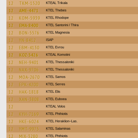
12
TKM-1520
KTEAL Trikala
12
AME-4471
KTEL Thebes
12
KOM-5939
KTEL Rhodope
12
EMA-8400
KTEL Santorini / Thira
12
BON-5576
ΚΤΕL Magnesia
12
YN-8412
ISAP
12
EBM-4130
KTEL Evrou
12
KOZ-3426
KTEAL Komotini
12
NEH-9401
KTEL Thessaloniki
12
NAX-9706
KTEL Thessaloniki
12
MOA-2670
KTEL Samos
12
EPK-4200
KTEL Serres
12
HAK-1818
KTEL Elis
12
XAN-3808
ΚΤΕL Euboea
12
KTEAL Volos
12
KYH-7169
ΚΤΕL Phthiotis
12
HKE-6024
KTEL Heraklion–Las.
12
YMT-9975
KTEL Salaminas
12
MIX-3280
ΚΤΕL Phthiotis