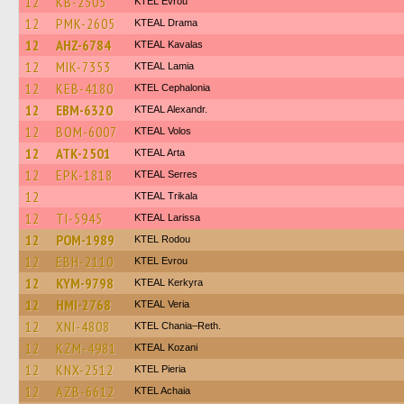
12
KB-2505
KTEL Evrou
12
PMK-2605
KTEAL Drama
12
AHZ-6784
KTEAL Kavalas
12
MIK-7353
KTEAL Lamia
12
KEB-4180
KTEL Cephalonia
12
EBM-6320
KTEAL Alexandr.
12
BOM-6007
KTEAL Volos
12
ATK-2501
KTEAL Arta
12
EPK-1818
KTEAL Serres
12
KTEAL Trikala
12
TI-5945
KTEAL Larissa
12
POM-1989
ΚΤΕL Rodou
12
EBH-2110
KTEL Evrou
12
KYM-9798
KTEAL Kerkyra
12
HMI-2768
KTEAL Veria
12
XNI-4808
KTEL Chania–Reth.
12
KZM-4981
KTEAL Kozani
12
KNX-2512
KTEL Pieria
12
AZB-6612
KTEL Achaia