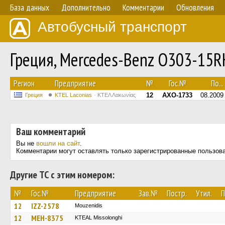
База данных
Дополнительно
Комментарии
Обновления
Автобусный транспорт
Греция, Mercedes-Benz O303-15
Регион
Предприятие
№
Гос.№
По...
12
AXO-1733
08.2009
Греция
ΚΤΕL Laconias
ΚΤΕΛ Λακωνίας
Ваш комментарий
Вы не
вошли на сайт
.
Комментарии могут оставлять только зарегистрированные пользов
Другие ТС с этим номером:
№
Гос.№
Предприятие
Зав.№
Постр.
Утил.
П
12
IZZ-2578
Mouzenidis
12
MEH-8375
KTEAL Missolonghi