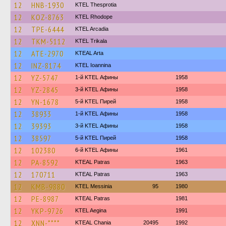
12
HNB-1930
KTEL Thesprotia
12
KOZ-8763
KTEL Rhodope
12
TPE-6444
KTEL Arcadia
12
TKM-5112
ΚΤΕL Τrikala
12
ATE-2970
KTEAL Arta
12
INZ-8174
KTEL Ioannina
12
YZ-5747
1-й KTEL Афины
1958
12
YZ-2845
3-й KTEL Афины
1958
12
YN-1678
5-й KTEL Пирей
1958
12
38933
1-й KTEL Афины
1958
12
39393
3-й KTEL Афины
1958
12
38597
5-й KTEL Пирей
1958
12
102380
6-й KTEL Афины
1961
12
PA-8592
KTEAL Patras
1963
12
170711
KTEAL Patras
1963
12
KMB-9880
KTEL Messinia
95
1980
12
PE-8987
KTEAL Patras
1981
12
YKP-9726
KTEL Aegina
1991
12
XNN-****
KTEAL Chania
20495
1992