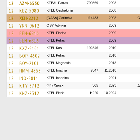
12
AZM-6550
KTEAL Patras
700869
2008
12
KEZ-5980
KTEL Cephalonia
2008
12
XEH-8212
[OASA] Corinthia
114433
2008
O
12
YNN-9612
OSY Афины
2009
12
EEN-6816
KTEL Florina
2009
12
EEN-6816
KTEL Pellas
2009
12
KXZ-8161
KTEL Kos
102846
2010
12
BOP-4602
KTEL Pellas
2018
12
BOY-2101
ΚΤΕL Magnesia
2018
12
HMM-4555
KTEL Imathia
7847
11.2018
12
INO-8811
KTEL Ioannina
2021
12
KTY-3712
(44) Ханья
305
2023
Δ
12
KNZ-7312
KTEL Pieria
H220
10.2024