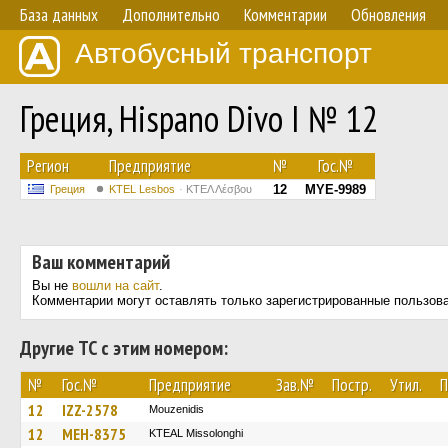
База данных
Дополнительно
Комментарии
Обновления
Автобусный транспорт
Греция, Hispano Divo I № 12
Регион
Предприятие
№
Гос.№
12
MYE-9989
Греция
KTEL Lesbos
ΚΤΕΛ Λέσβου
Ваш комментарий
Вы не
вошли на сайт
.
Комментарии могут оставлять только зарегистрированные пользов
Другие ТС с этим номером:
№
Гос.№
Предприятие
Зав.№
Постр.
Утил.
П
12
IZZ-2578
Mouzenidis
12
MEH-8375
KTEAL Missolonghi