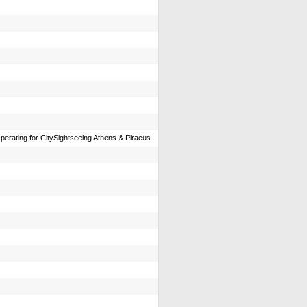
perating for CitySightseeing Athens & Piraeus