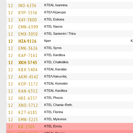
12
INO-6236
KTEAL Ioannina
12
KYP-5556
ΚΤΕΛ Κέρκυρα
12
XAY-3800
ΚΤΕL Euboea
12
EMN-6399
KTEL Naxos
12
EMX-3050
KTEL Santorini / Thira
12
HZA-9226
Крит
K
12
EMK-3626
KTEL Syros
12
KAP-7161
ΚΤΕL Karditsa
12
XKH-3745
ΚΤΕL Chalkidikis
12
KBX-5404
KTEAL Kavalas
12
AKM-4542
ΚΤΕΛ Λακωνίας
12
KOP-1172
KTEAL Komotini
12
KAN-6352
KTEAL Karditsa
12
HKE-6557
ΚΤΕL Phocis
12
XNO-5712
KTEL Chania–Reth.
12
KZT-6181
KTEL Florina
12
EMN-3225
KTEL Mykonos
12
KB-2505
KTEL Evrou