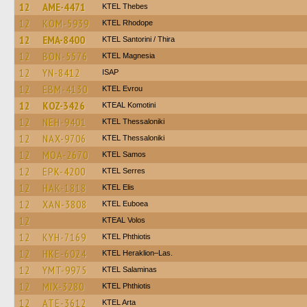
12
AME-4471
KTEL Thebes
12
KOM-5939
KTEL Rhodope
12
EMA-8400
KTEL Santorini / Thira
12
BON-5576
ΚΤΕL Magnesia
12
YN-8412
ISAP
12
EBM-4130
KTEL Evrou
12
KOZ-3426
KTEAL Komotini
12
NEH-9401
KTEL Thessaloniki
12
NAX-9706
KTEL Thessaloniki
12
MOA-2670
KTEL Samos
12
EPK-4200
KTEL Serres
12
HAK-1818
KTEL Elis
12
XAN-3808
ΚΤΕL Euboea
12
KTEAL Volos
12
KYH-7169
ΚΤΕL Phthiotis
12
HKE-6024
KTEL Heraklion–Las.
12
YMT-9975
KTEL Salaminas
12
MIX-3280
ΚΤΕL Phthiotis
12
ATE-3612
KTEL Arta