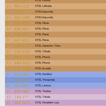
12
PAE-2655
KTEL Florina
12
MIX-1110
KTEL Lefkada
12
AXO-1733
ΚΤΕΛ Λακωνίας
12
AKH-5690
ΚΤΕΛ Λακωνίας
12
KNB-3512
KTEL Pieria
12
KNH-9812
KTEL Pieria
12
KNP-4012
KTEL Pieria
12
KNT-6512
KTEL Pieria
12
EMK-5200
KTEL Santorini / Thira
12
TKE-3330
ΚΤΕL Τrikala
12
AMA-7560
ΚΤΕL Phocis
12
AMA-3651
ΚΤΕL Phocis
12
TPH-4944
KTEL Arcadia
12
KAZ-6812
ΚΤΕL Karditsa
12
HNA-5310
KTEL Thesprotia
12
PIK-3030
KTEL Larissa
12
BIM-6888
KTEL Thebes
12
TKH-5***
ΚΤΕL Τrikala
12
HKZ-6675
KTEL Heraklion–Las.