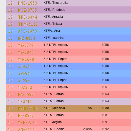
12
HNB-1930
KTEL Thesprotia
12
KOZ-8763
KTEL Rhodope
12
TPE-6444
KTEL Arcadia
12
TKM-5112
ΚΤΕL Τrikala
12
ATE-2970
KTEAL Arta
12
INZ-8174
KTEL Ioannina
12
YZ-5747
1-й KTEL Афины
1958
12
YZ-2845
3-й KTEL Афины
1958
12
YN-1678
5-й KTEL Пирей
1958
12
38933
1-й KTEL Афины
1958
12
39393
3-й KTEL Афины
1958
12
38597
5-й KTEL Пирей
1958
12
102380
6-й KTEL Афины
1961
12
PA-8592
KTEAL Patras
1963
12
170711
KTEAL Patras
1963
12
KMB-9880
KTEL Messinia
95
1980
12
PE-8987
KTEAL Patras
1981
12
YKP-9726
KTEL Aegina
1991
12
XNN-****
KTEAL Chania
20495
1992