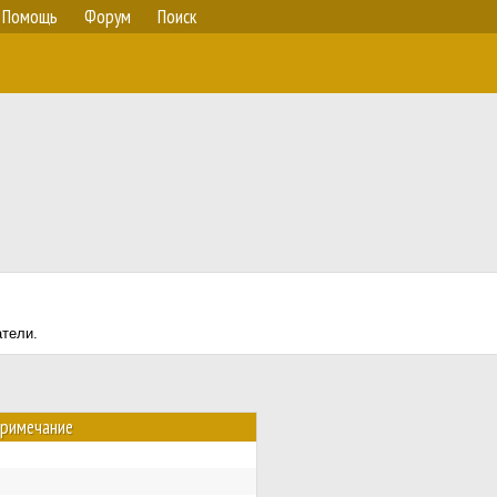
Помощь
Форум
Поиск
атели.
римечание