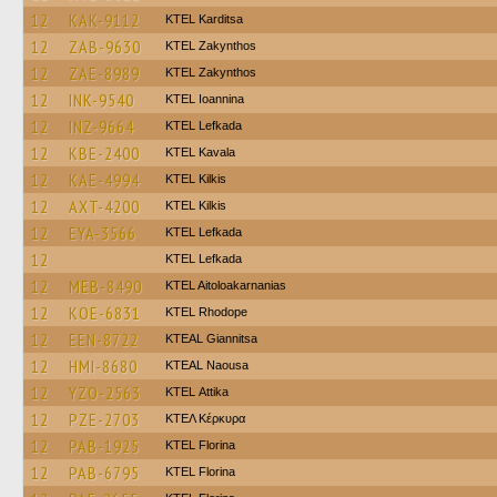
12
KAK-9112
ΚΤΕL Karditsa
12
ZAB-9630
KTEL Zakynthos
12
ZAE-8989
KTEL Zakynthos
12
INK-9540
KTEL Ioannina
12
INZ-9664
KTEL Lefkada
12
KBE-2400
KTEL Kavala
12
KAE-4994
KTEL Kilkis
12
AXT-4200
KTEL Kilkis
12
EYA-3566
KTEL Lefkada
12
KTEL Lefkada
12
MEB-8490
KTEL Aitoloakarnanias
12
KOE-6831
KTEL Rhodope
12
EEN-8722
KTEAL Giannitsa
12
HMI-8680
KTEAL Naousa
12
YZO-2563
KΤΕL Αttika
12
PZE-2703
ΚΤΕΛ Κέρκυρα
12
PAB-1925
KTEL Florina
12
PAB-6795
KTEL Florina