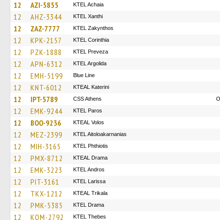
12
AZI-5855
KTEL Achaia
12
AHZ-3344
KTEL Xanthi
12
ZAZ-7777
KTEL Zakynthos
12
KPK-2157
KTEL Corinthia
12
PZK-1888
KTEL Preveza
12
APN-6312
KTEL Argolida
12
EMH-5199
Blue Line
12
KNT-6012
KTEAL Katerini
12
IPT-5789
CSS Athens
O
12
EMK-9244
KTEL Paros
12
BOO-9236
KTEAL Volos
12
MEZ-2399
KTEL Aitoloakarnanias
12
MIH-3165
ΚΤΕL Phthiotis
12
PMX-8712
KTEAL Drama
12
EMK-3223
KTEL Andros
12
PIT-3161
KTEL Larissa
12
TKX-1212
KTEAL Trikala
12
PMK-5385
KTEL Drama
12
KOM-2792
KTEL Thebes