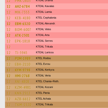
12
PMK-2605
KTEAL Drama
12
AHZ-6784
KTEAL Kavalas
12
MIK-7353
KTEAL Lamia
12
KEB-4180
KTEL Cephalonia
12
EBM-6320
KTEAL Alexandr.
12
BOM-6007
KTEAL Volos
12
ATK-2501
KTEAL Arta
12
EPK-1818
KTEAL Serres
12
KTEAL Trikala
12
TI-5945
KTEAL Larissa
12
POM-1989
ΚΤΕL Rodou
12
EBH-2110
KTEL Evrou
12
KYM-9798
KTEAL Kerkyra
12
HMI-2768
KTEAL Veria
12
XNI-4808
KTEL Chania–Reth.
12
KZM-4981
KTEAL Kozani
12
KNX-2512
KTEL Pieria
12
AZB-6612
KTEL Achaia
12
TKM-1520
KTEAL Trikala