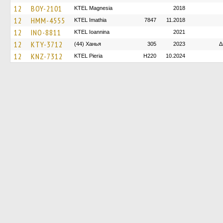
12
BOY-2101
ΚΤΕL Magnesia
2018
12
HMM-4555
KTEL Imathia
7847
11.2018
12
INO-8811
KTEL Ioannina
2021
12
KTY-3712
(44) Ханья
305
2023
Δ
12
KNZ-7312
KTEL Pieria
H220
10.2024