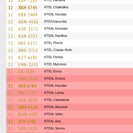
12
KAP-7161
ΚΤΕL Karditsa
12
XKH-3745
ΚΤΕL Chalkidikis
12
KBX-5404
KTEAL Kavalas
12
AKM-4542
ΚΤΕΛ Λακωνίας
12
KOP-1172
KTEAL Komotini
12
KAN-6352
KTEAL Karditsa
12
HKE-6557
ΚΤΕL Phocis
12
XNO-5712
KTEL Chania–Reth.
12
KZT-6181
KTEL Florina
12
EMN-3225
KTEL Mykonos
12
KB-2505
KTEL Evrou
12
PMK-2605
KTEAL Drama
12
AHZ-6784
KTEAL Kavalas
12
MIK-7353
KTEAL Lamia
12
KEB-4180
KTEL Cephalonia
12
EBM-6320
KTEAL Alexandr.
12
BOM-6007
KTEAL Volos
12
ATK-2501
KTEAL Arta
12
EPK-1818
KTEAL Serres