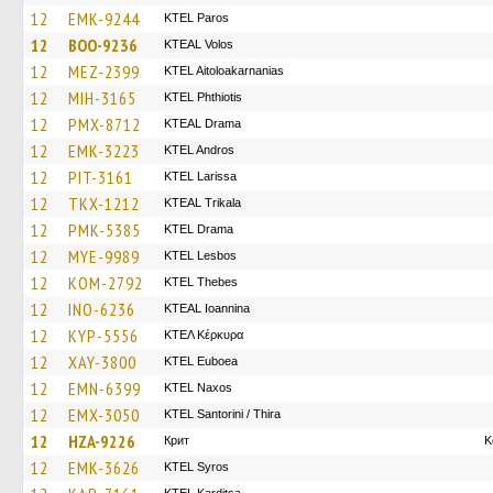
12
EMK-9244
KTEL Paros
12
BOO-9236
KTEAL Volos
12
MEZ-2399
KTEL Aitoloakarnanias
12
MIH-3165
ΚΤΕL Phthiotis
12
PMX-8712
KTEAL Drama
12
EMK-3223
KTEL Andros
12
PIT-3161
KTEL Larissa
12
TKX-1212
KTEAL Trikala
12
PMK-5385
KTEL Drama
12
MYE-9989
KTEL Lesbos
12
KOM-2792
KTEL Thebes
12
INO-6236
KTEAL Ioannina
12
KYP-5556
ΚΤΕΛ Κέρκυρα
12
XAY-3800
ΚΤΕL Euboea
12
EMN-6399
KTEL Naxos
12
EMX-3050
KTEL Santorini / Thira
12
HZA-9226
Крит
K
12
EMK-3626
KTEL Syros