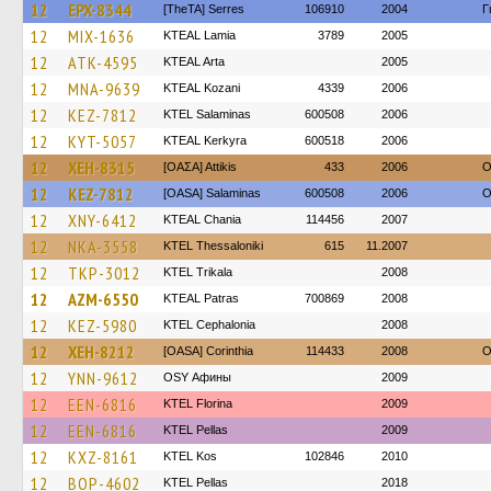
12
EPX-8344
[TheTA] Serres
106910
2004
Γ
12
MIX-1636
KTEAL Lamia
3789
2005
12
ATK-4595
KTEAL Arta
2005
12
MNA-9639
KTEAL Kozani
4339
2006
12
KEZ-7812
KTEL Salaminas
600508
2006
12
KYT-5057
KTEAL Kerkyra
600518
2006
12
XEH-8315
[ΟΑΣΑ] Αttikis
433
2006
O
12
KEZ-7812
[OASA] Salaminas
600508
2006
O
12
XNY-6412
KTEAL Chania
114456
2007
12
NKA-3558
KTEL Thessaloniki
615
11.2007
12
TKP-3012
ΚΤΕL Τrikala
2008
12
AZM-6550
KTEAL Patras
700869
2008
12
KEZ-5980
KTEL Cephalonia
2008
12
XEH-8212
[OASA] Corinthia
114433
2008
O
12
YNN-9612
OSY Афины
2009
12
EEN-6816
KTEL Florina
2009
12
EEN-6816
KTEL Pellas
2009
12
KXZ-8161
KTEL Kos
102846
2010
12
BOP-4602
KTEL Pellas
2018