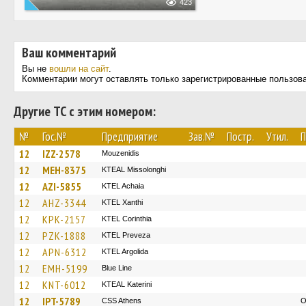
423
Ваш комментарий
Вы не
вошли на сайт
.
Комментарии могут оставлять только зарегистрированные пользов
Другие ТС с этим номером:
№
Гос.№
Предприятие
Зав.№
Постр.
Утил.
П
12
IZZ-2578
Mouzenidis
12
MEH-8375
KTEAL Missolonghi
12
AZI-5855
KTEL Achaia
12
AHZ-3344
KTEL Xanthi
12
KPK-2157
KTEL Corinthia
12
PZK-1888
KTEL Preveza
12
APN-6312
KTEL Argolida
12
EMH-5199
Blue Line
12
KNT-6012
KTEAL Katerini
12
IPT-5789
CSS Athens
O