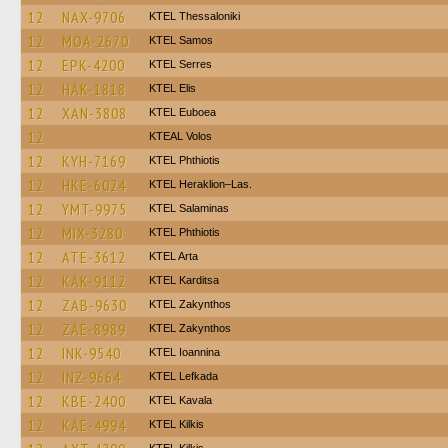
12
NAX-9706
KTEL Thessaloniki
12
MOA-2670
KTEL Samos
12
EPK-4200
KTEL Serres
12
HAK-1818
KTEL Elis
12
XAN-3808
ΚΤΕL Euboea
12
KTEAL Volos
12
KYH-7169
ΚΤΕL Phthiotis
12
HKE-6024
KTEL Heraklion–Las.
12
YMT-9975
KTEL Salaminas
12
MIX-3280
ΚΤΕL Phthiotis
12
ATE-3612
KTEL Arta
12
KAK-9112
ΚΤΕL Karditsa
12
ZAB-9630
KTEL Zakynthos
12
ZAE-8989
KTEL Zakynthos
12
INK-9540
KTEL Ioannina
12
INZ-9664
KTEL Lefkada
12
KBE-2400
KTEL Kavala
12
KAE-4994
KTEL Kilkis