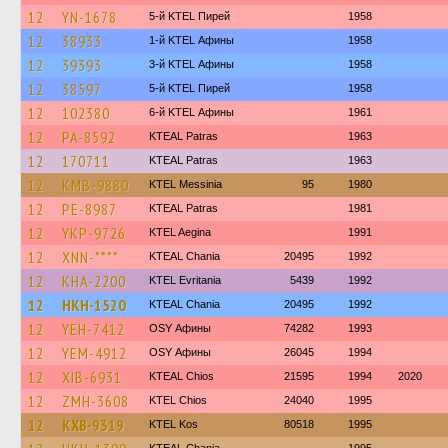
12
YN-1678
5-й KTEL Пирей
1958
12
38933
1-й KTEL Афины
1958
12
39393
3-й KTEL Афины
1958
12
38597
5-й KTEL Пирей
1958
12
102380
6-й KTEL Афины
1961
12
PA-8592
KTEAL Patras
1963
12
170711
KTEAL Patras
1963
12
KMB-9880
KTEL Messinia
95
1980
12
PE-8987
KTEAL Patras
1981
12
YKP-9726
KTEL Aegina
1991
12
XNN-****
KTEAL Chania
20495
1992
12
KHA-2200
ΚΤΕL Evritania
5439
1992
12
HKH-1520
KTEAL Chania
20495
1992
12
YEH-7412
OSY Афины
74282
1993
12
YEM-4912
OSY Афины
26045
1994
12
XIB-6931
KTEAL Chios
21595
1994
2020
12
ZMH-3608
KTEL Chios
24040
1995
12
KXB-9319
KTEL Kos
80518
1995