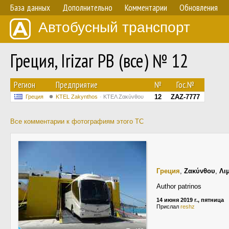
База данных
Дополнительно
Комментарии
Обновления
Автобусный транспорт
Греция, Irizar PB (все) № 12
Регион
Предприятие
№
Гос.№
12
ZAZ-7777
Греция
KTEL Zakynthos
ΚΤΕΛ Ζακύνθου
Все комментарии к фотографиям этого ТС
Греция
,
Ζακύνθου
,
Λι
Author patrinos
14 июня 2019 г., пятница
Прислал
reshz