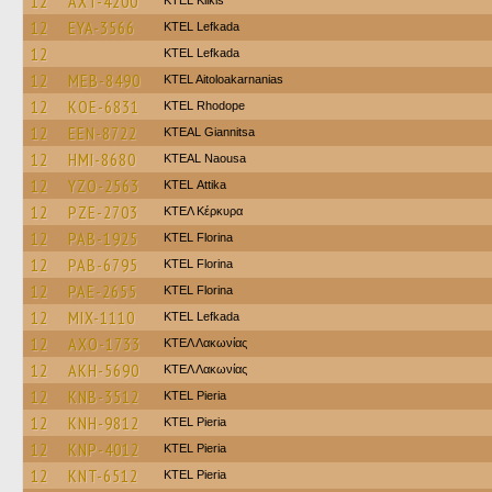
12
AXT-4200
KTEL Kilkis
12
EYA-3566
KTEL Lefkada
12
KTEL Lefkada
12
MEB-8490
KTEL Aitoloakarnanias
12
KOE-6831
KTEL Rhodope
12
EEN-8722
KTEAL Giannitsa
12
HMI-8680
KTEAL Naousa
12
YZO-2563
KΤΕL Αttika
12
PZE-2703
ΚΤΕΛ Κέρκυρα
12
PAB-1925
KTEL Florina
12
PAB-6795
KTEL Florina
12
PAE-2655
KTEL Florina
12
MIX-1110
KTEL Lefkada
12
AXO-1733
ΚΤΕΛ Λακωνίας
12
AKH-5690
ΚΤΕΛ Λακωνίας
12
KNB-3512
KTEL Pieria
12
KNH-9812
KTEL Pieria
12
KNP-4012
KTEL Pieria
12
KNT-6512
KTEL Pieria