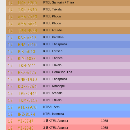
12
EMK-5200
KTEL Santorini / Thira
12
TKE-3330
ΚΤΕL Τrikala
12
AMA-7560
ΚΤΕL Phocis
12
AMA-3651
ΚΤΕL Phocis
12
TPH-4944
KTEL Arcadia
12
KAZ-6812
ΚΤΕL Karditsa
12
HNA-5310
KTEL Thesprotia
12
PIK-3030
KTEL Larissa
12
BIM-6888
KTEL Thebes
12
TKH-5***
ΚΤΕL Τrikala
12
HKZ-6675
KTEL Heraklion–Las.
12
HNB-1930
KTEL Thesprotia
12
KOZ-8763
KTEL Rhodope
12
TPE-6444
KTEL Arcadia
12
TKM-5112
ΚΤΕL Τrikala
12
ATE-2970
KTEAL Arta
12
INZ-8174
KTEL Ioannina
12
YZ-5747
1-й KTEL Афины
1958
12
YZ-2845
3-й KTEL Афины
1958