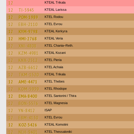
12
KTEAL Trikala
12
TI-5945
KTEAL Larissa
12
POM-1989
ΚΤΕL Rodou
12
EBH-2110
KTEL Evrou
12
KYM-9798
KTEAL Kerkyra
12
HMI-2768
KTEAL Veria
12
XNI-4808
KTEL Chania–Reth.
12
KZM-4981
KTEAL Kozani
12
KNX-2512
KTEL Pieria
12
AZB-6612
KTEL Achaia
12
TKM-1520
KTEAL Trikala
12
AME-4471
KTEL Thebes
12
KOM-5939
KTEL Rhodope
12
EMA-8400
KTEL Santorini / Thira
12
BON-5576
ΚΤΕL Magnesia
12
YN-8412
ISAP
12
EBM-4130
KTEL Evrou
12
KOZ-3426
KTEAL Komotini
12
NEH-9401
KTEL Thessaloniki