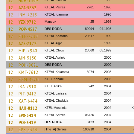
12
HKH-1399
KTEAL Chania
1995
12
AZA-3832
KTEAL Patras
2761
1996
12
INM-7218
KTEAL Ioannina
1996
12
YZX-9712
Маруси
25
1998
12
POP-4527
DES RODA
89994
04.1998
12
KTE-7732
KTEAL Kastoria
29817
1999
12
AZZ-2177
KTEAL Aigio
1999
12
MIP-7940
KTEAL Chios
28560
05.1999
12
AIN-9130
KTEAL Agrinio
2000
12
POH-8021
DES RODA
2000
12
KMT-7612
KTEAL Kalamata
3074
2003
12
KZM-4270
ΚΤΕL Kozani
2003
12
IBA-7910
KΤΕL Αttika
242
2004
12
PIT-9412
KTEAL Larissa
2004
12
XAT-6474
KTEAL Chalkida
2004
12
HAH-8112
KTEL Messinia
2004
Κ
12
EPX-5414
KTEAL Serres
106426
2004
12
POI-3419
DES RODA
3123
2004
12
EPX-8344
[TheTA] Serres
106910
2004
Γ